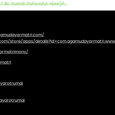
டர் கே. ராமசாமி அவர்களுக்கு நல்வாழ்த்…
agamudayarmatri.com/
e.com/store/apps/details?id=com.agamudayarmatri.www
armatrimony/
matri
yarotrumai
ayarotrumai