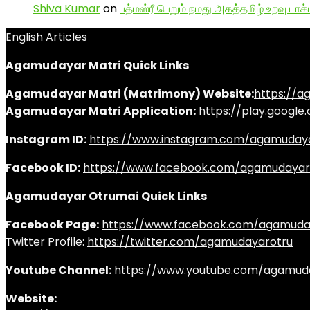
Shiva Kumar
on
பத்மஸ்ரீ பெறும் நமது அகத்தமிழ் உறவு டாக்
English Articles
Agamudayar Matri Quick Links
Agamudayar Matri (Matrimony) Website:
https://
Agamudayar Matri Application:
https://play.googl
Instagram ID:
https://www.instagram.com/agamuday
Facebook ID:
https://www.facebook.com/agamudayar
Agamudayar Otrumai Quick Links
Facebook Page:
https://www.facebook.com/agamuda
Twitter Profile:
https://twitter.com/agamudayarotru
Youtube Channel:
https://www.youtube.com/agamud
Website: