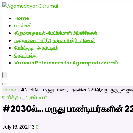
அகமுடையார் திருமண வரன்களுக்கு அகமுடையார்மேட்
Home
பாடல்கள்
திருமண தகவல்-மேட்ரிமோனி அப்ளிகேசன்
துளுவ வேளாளர்(அகமுடையார்) பதிவுகள்
போர்க்குடி_அகம்படியர்
தொடர்புக்கு
Various References for Agampadi අගම්පඩි
Home
»
#2030ல்… மருது பாண்டியர்களின் 229ஆவது குருபூஜைய
போர்க்குடி_அகம்படியர்
#2030ல்… மருது பாண்டியர்களின் 
July 16, 2021
13
0