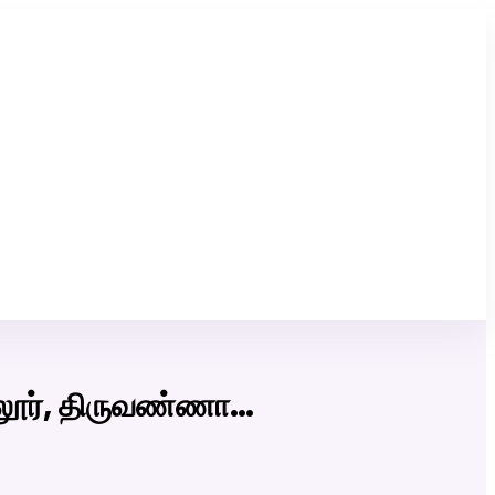
Click Here to Download Matrimony App
ேலூர், திருவண்ணா…