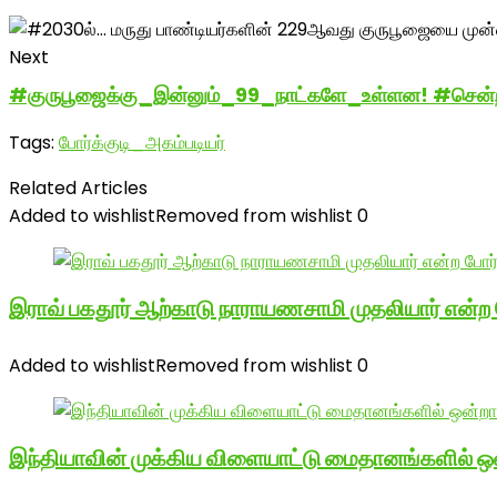
Next
#குருபூஜைக்கு_இன்னும்_99_நாட்களே_உள்ளன! #சென்ற ஆ
Tags:
போர்க்குடி_அகம்படியர்
Related Articles
Added to wishlist
Removed from wishlist
0
இராவ் பகதூர் ஆற்காடு நாராயணசாமி முதலியார் என்ற
Added to wishlist
Removed from wishlist
0
இந்தியாவின் முக்கிய விளையாட்டு மைதானங்களில் ஒ