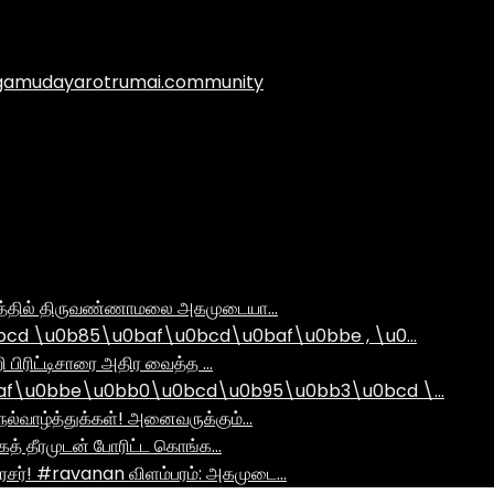
.agamudayarotrumai.community
ராமத்தில் திருவண்ணாமலை அகமுடையா…
d \u0b85\u0baf\u0bcd\u0baf\u0bbe , \u0…
ி பிரிட்டிசாரை அதிர வைத்த …
af\u0bbe\u0bb0\u0bcd\u0b95\u0bb3\u0bcd \…
ல்வாழ்த்துக்கள்! அனைவருக்கும்…
ாகத் தீரமுடன் போரிட்ட கொங்க…
சர்! #ravanan விளம்பரம்: அகமுடை…