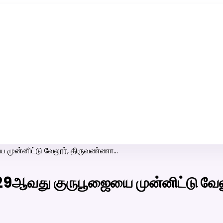
ரி-பெண் வீட்டாருக்கு 100% இலவச திருமண சேவை! வாட்ஸப் எண்:
7200507629
ை முன்னிட்டு வேலூர், திருவண்ணா…
229ஆவது குருபூஜையை முன்னிட்டு வ