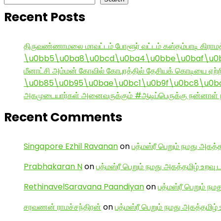
Recent Posts
திருவண்ணாமலை மாவட்டம் போளூர் வட்டம் கஸ்தம்பாடி கி
\u0bb5\u0ba8\u0bcd\u0ba4\u0bbe\u0baf\u0bc
மீனாட்சி அம்மன் கோவில் கோபுரத்தில் தேசியக் கொடியை ஏற்ற
\u0b85\u0b95\u0bae\u0bc1\u0b9f\u0bc8\u0b
அகமுடையார்கள் அனைவருக்கும் #ஆடிப்பெருக்கு நன்னாள் ந
Recent Comments
Singapore Ezhil Ravanan
on
பத்மஸ்ரீ பெறும் நமது அகத்த
Prabhakaran N
on
பத்மஸ்ரீ பெறும் நமது அகத்தமிழ் உறவு 
RethinavelSaravana Paandiyan
on
பத்மஸ்ரீ பெறும் நம
சரவணன் ராமச்சந்திரன்
on
பத்மஸ்ரீ பெறும் நமது அகத்தமிழ் 