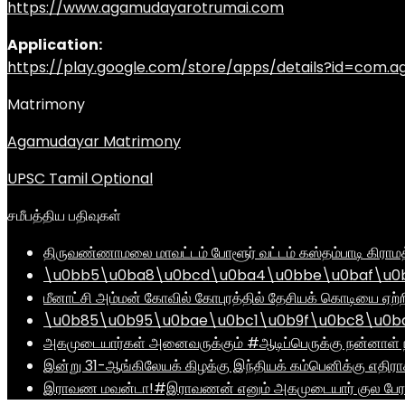
https://www.agamudayarotrumai.com
Application:
https://play.google.com/store/apps/details?id=com
Matrimony
Agamudayar Matrimony
UPSC Tamil Optional
சமீபத்திய பதிவுகள்
திருவண்ணாமலை மாவட்டம் போளூர் வட்டம் கஸ்தம்பாடி கி
\u0bb5\u0ba8\u0bcd\u0ba4\u0bbe\u0baf\u0bc
மீனாட்சி அம்மன் கோவில் கோபுரத்தில் தேசியக் கொடியை ஏற்ற
\u0b85\u0b95\u0bae\u0bc1\u0b9f\u0bc8\u0b
அகமுடையார்கள் அனைவருக்கும் #ஆடிப்பெருக்கு நன்னாள் ந
இன்று 31-ஆங்கிலேயக் கிழக்கு இந்தியக் கம்பெனிக்கு எதிர
இராவண மவன்டா!#இராவணன் எனும் அகமுடையார் குல பேரர