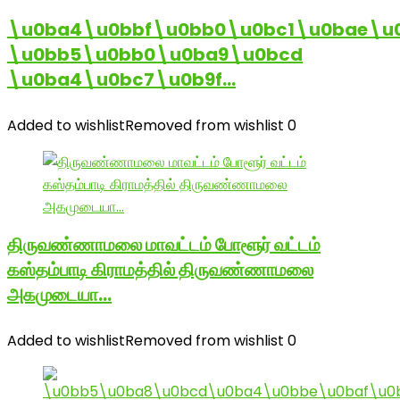
\u0ba4\u0bbf\u0bb0\u0bc1\u0bae\u
\u0bb5\u0bb0\u0ba9\u0bcd
\u0ba4\u0bc7\u0b9f…
Added to wishlist
Removed from wishlist
0
திருவண்ணாமலை மாவட்டம் போளூர் வட்டம்
கஸ்தம்பாடி கிராமத்தில் திருவண்ணாமலை
அகமுடையா…
Added to wishlist
Removed from wishlist
0