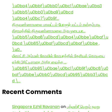
\u0ba4\u0bbf\u0bb0\u0bc1\u0bae\u0ba3
\u0bb5\u0bb0\u0ba9\u0bcd
\u0ba4\u0bc7\u0b9f…
திருவண்ணாமலை மாவட்டம் போளூர் வட்டம் கஸ்தம்பாடி
கிராமத்தில் திருவண்ணாமலை அகமுடையா…
\u0bb5\u0ba8\u0bcd\u0ba4\u0bbe\u0baf\u
0bcd \u0b85\u0baf\u0bcd\u0baf\u0bbe ,
\u0…
மீனாட்சி அம்மன் கோவில் கோபுரத்தில் தேசியக் கொடியை
ஏற்றி பிரிட்டிசாரை அதிர வைத்த …
\u0b85\u0b95\u0bae\u0bc1\u0b9f\u0bc8\u0
baf\u0bbe\u0bb0\u0bcd\u0b95\u0bb3\u0bc
d \…
Recent Comments
Singapore Ezhil Ravanan
on
பத்மஸ்ரீ பெறும் நமது