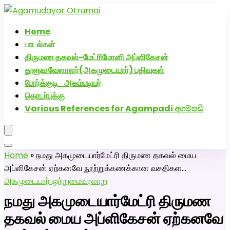
அகமுடையார் திருமண வரன்களுக்கு அகமுடையார்மேட்ரி-பெண்
வீட்டாருக்கு 100% இலவச திருமண சேவை! வாட்ஸப் எண்:
Home
7200507629
பாடல்கள்
திருமண தகவல்-மேட்ரிமோனி அப்ளிகேசன்
துளுவ வேளாளர்(அகமுடையார்) பதிவுகள்
போர்க்குடி_அகம்படியர்
தொடர்புக்கு
Various References for Agampadi අගම්පඩි
Home
»
நமது அகமுடையார்மேட்ரி திருமண தகவல் மைய
அப்ளிகேசன் ஏற்கனவே நூற்றுக்கணக்கான வசதிகள…
அகமுடையார் ஒற்றுமை
வரலாறு
நமது அகமுடையார்மேட்ரி திருமண
தகவல் மைய அப்ளிகேசன் ஏற்கனவே