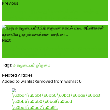
Previous
Video- கருப்பு நிறம் எனும் முன்னோர் அடையாளத்தை
கொண்டிருந்த அகமுடையார் சமுதாயத்த...
Next
குலதெய்வம் என்பது பெற்றோரால் வருவது ஏனென்றால் குலம்
என்பதை பெற்றோரால் தான் வருகி...
Tags:
அகமுடையார் ஒற்றுமை
Related Articles
Added to wishlist
Removed from wishlist
0