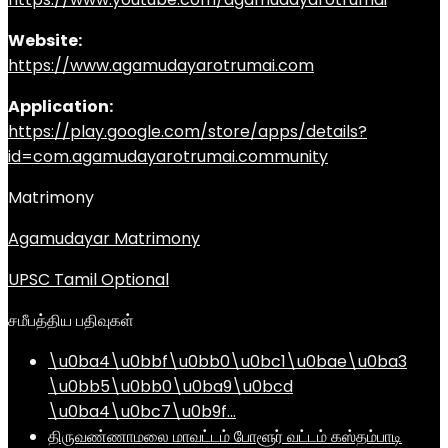
Website:
https://www.agamudayarotrumai.com
Application:
https://play.google.com/store/apps/details?
id=com.agamudayarotrumai.community
Matrimony
Agamudayar Matrimony
UPSC Tamil Optional
சமீபத்திய பதிவுகள்
\u0ba4\u0bbf\u0bb0\u0bc1\u0bae\u0ba3
\u0bb5\u0bb0\u0ba9\u0bcd
\u0ba4\u0bc7\u0b9f…
திருவண்ணாமலை மாவட்டம் போளூர் வட்டம் கஸ்தம்பாடி