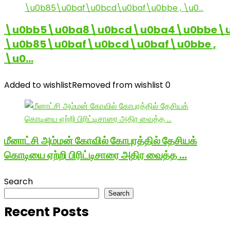
\u0bb5\u0ba8\u0bcd\u0ba4\u0bbe\u
\u0b85\u0baf\u0bcd\u0baf\u0bbe ,
\u0…
Added to wishlist
Removed from wishlist
0
மீனாட்சி அம்மன் கோவில் கோபுரத்தில் தேசியக்
கொடியை ஏற்றி பிரிட்டிசாரை அதிர வைத்த …
Search
Search
Recent Posts