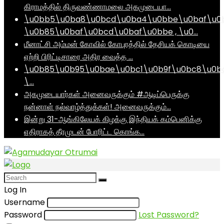
கிராமத்தில் திருவண்ணாமலை அகமுடையா…
\u0bb5\u0ba8\u0bcd\u0ba4\u0bbe\u0baf\u0
\u0b85\u0baf\u0bcd\u0baf\u0bbe , \u0…
மீனாட்சி அம்மன் கோவில் கோபுரத்தில் தேசியக் கொடியை
ஏற்றி பிரிட்டிசாரை அதிர வைத்த …
\u0b85\u0b95\u0bae\u0bc1\u0b9f\u0bc8\u0b
\…
அகமுடையார்கள் அனைவருக்கும் #ஆடிப்பெருக்கு
நன்னாள் நல்வாழ்த்துக்கள்! அனைவருக்கும்…
இன்று 31-ஆங்கிலேயக் கிழக்கு இந்தியக் கம்பெனிக்கு
எதிராகத் தீரமுடன் போரிட்ட கொங்க…
Log In
Username
Password
Lost Password?