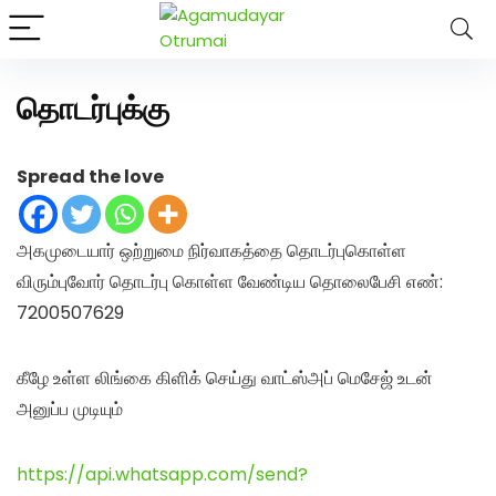
அகமுடையார் திருமண வரன்களுக்கு அகமுடையார்மேட்ரி-
பெண் வீட்டாருக்கு 100% இலவச திருமண சேவை! வாட்ஸப்
எண்: 7200507629
Click Here to Download Matrimony App
தொடர்புக்கு
Spread the love
அகமுடையார் ஒற்றுமை நிர்வாகத்தை தொடர்புகொள்ள
விரும்புவோர் தொடர்பு கொள்ள வேண்டிய தொலைபேசி எண்:
7200507629
கீழே உள்ள லிங்கை கிளிக் செய்து வாட்ஸ்அப் மெசேஜ் உடன்
அனுப்ப முடியும்
https://api.whatsapp.com/send?