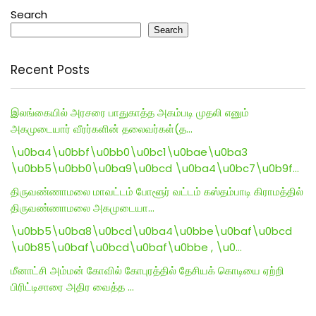
Search
Search
Recent Posts
இலங்கையில் அரசரை பாதுகாத்த அகம்படி முதலி எனும்
அகமுடையார் வீரர்களின் தலைவர்கள்(த…
\u0ba4\u0bbf\u0bb0\u0bc1\u0bae\u0ba3
\u0bb5\u0bb0\u0ba9\u0bcd \u0ba4\u0bc7\u0b9f…
திருவண்ணாமலை மாவட்டம் போளூர் வட்டம் கஸ்தம்பாடி கிராமத்தில்
திருவண்ணாமலை அகமுடையா…
\u0bb5\u0ba8\u0bcd\u0ba4\u0bbe\u0baf\u0bcd
\u0b85\u0baf\u0bcd\u0baf\u0bbe , \u0…
மீனாட்சி அம்மன் கோவில் கோபுரத்தில் தேசியக் கொடியை ஏற்றி
பிரிட்டிசாரை அதிர வைத்த …