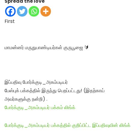
Spread the love
First
மாமன்னர் மருதுபாண்டியர்கள் குருபூஜை 🔰
இப்பதிவு போர்க்குடி_அகம்படியர்
பேஸ்புக் பக்கத்தில் இருந்து பெறப்பட்டது! (இதற்காய்
அவர்களுக்கு நன்றி) .
போர்க்குடி_அகம்படியர் பக்கம் லிங்க்
போர்க்குடி_அகம்படியர் பக்கத்தில் குறிப்பிட்ட இப்பதிவுவின் லிங்க்