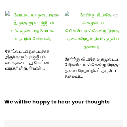
கோட்டை யாருடையதாக
இருந்தாலும் ராஜ்ஜியம்
சோர்ந்து விடாதே அகமுடைய
எங்களுடையது கோட்டை
பேரினமே..நமக்கென்று நிரந்தர
மாநகரின் போர்வாள்,…
தலைவரோ,,மாநிலம் தழுவிய
தலைவர…
We will be happy to hear your thoughts