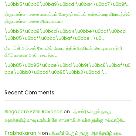
\u0bb5\u0bb0\u0ba9\u0bcd \u0ba4\u0bc7\u0b9f…
திருவண்ணாமலை மாவட்டம் போளூர் வட்டம் கஸ்தம்பாடி கிராமத்தில்
திருவண்ணாமலை அகமுடையா…
\u0bb5\u0ba8\u0bcd\u0ba4\u0bbe\u0baf\u0bcd
\u0b85\u0baf\u0bcd\u0baf\u0bbe , \u0…
மீனாட்சி அம்மன் கோவில் கோபுரத்தில் தேசியக் கொடியை ஏற்றி
பிரிட்டிசாரை அதிர வைத்த …
\u0b85\u0b95\u0bae\u0bc1\u0b9f\u0bc8\u0baf\u0
bbe\u0bb0\u0bcd\u0b95\u0bb3\u0bcd \…
Recent Comments
Singapore Ezhil Ravanan
on
பத்மஸ்ரீ பெறும் நமது
அகத்தமிழ் உறவு டாக்டர் கே. ராமசாமி அவர்களுக்கு நல்வாழ்த்…
Prabhakaran N
on
பத்மஸ்ரீ பெறும் நமது அகத்தமிழ் உறவு