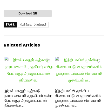
Download QR
TAGS:
போர்க்குடி_அகம்படியர்
Related Articles
இராவ் பகதூர் ஆற்காடு
இந்தியாவின் முக்கிய
நாராயணசாமி முதலியார் என்ற
விளையாட்டு மைதானங்களில்
போர்க்குடி அகமுடையாரால்
ஒன்றான மங்கலம் சின்னசாமி
நிர்மாணிக…
முதலியார் வ…