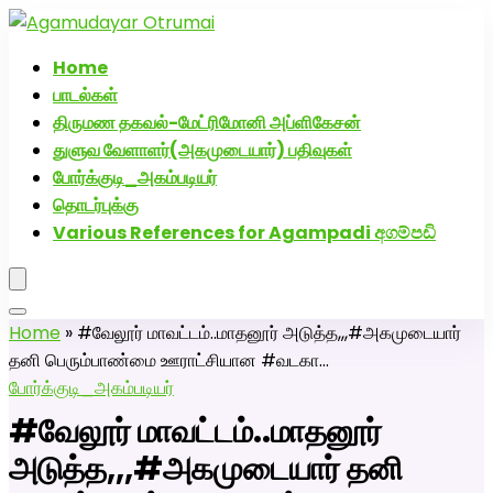
அகமுடையார் திருமண வரன்களுக்கு அகமுடையார்மேட்ரி-
பெண் வீட்டாருக்கு 100% இலவச திருமண சேவை! வாட்ஸப்
Home
எண்: 7200507629
பாடல்கள்
திருமண தகவல்-மேட்ரிமோனி அப்ளிகேசன்
துளுவ வேளாளர்(அகமுடையார்) பதிவுகள்
போர்க்குடி_அகம்படியர்
தொடர்புக்கு
Various References for Agampadi අගම්පඩි
Home
»
#வேலூர் மாவட்டம்..மாதனூர் அடுத்த,,,#அகமுடையார்
தனி பெரும்பாண்மை ஊராட்சியான #வடகா…
போர்க்குடி_அகம்படியர்
#வேலூர் மாவட்டம்..மாதனூர்
அடுத்த,,,#அகமுடையார் தனி