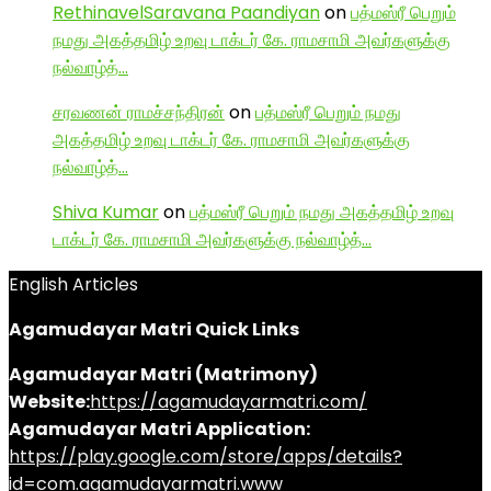
RethinavelSaravana Paandiyan
on
பத்மஸ்ரீ பெறும்
நமது அகத்தமிழ் உறவு டாக்டர் கே. ராமசாமி அவர்களுக்கு
நல்வாழ்த்…
சரவணன் ராமச்சந்திரன்
on
பத்மஸ்ரீ பெறும் நமது
அகத்தமிழ் உறவு டாக்டர் கே. ராமசாமி அவர்களுக்கு
நல்வாழ்த்…
Shiva Kumar
on
பத்மஸ்ரீ பெறும் நமது அகத்தமிழ் உறவு
டாக்டர் கே. ராமசாமி அவர்களுக்கு நல்வாழ்த்…
English Articles
Agamudayar Matri Quick Links
Agamudayar Matri (Matrimony)
Website:
https://agamudayarmatri.com/
Agamudayar Matri Application:
https://play.google.com/store/apps/details?
id=com.agamudayarmatri.www