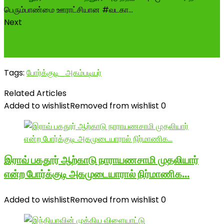
Next
#உலகப்புகழ்பெற்ற_சென்னை கிண்டி காந்தி மண்டபத்தில்
முதல் இந்திய சுதந்திரப் போராட்...
Tags:
போர்க்குடி_அகம்படியர்
Related Articles
Added to wishlist
Removed from wishlist
0
இராவ் பகதூர் ஆற்காடு நாராயணசாமி முதலியார்
என்ற போர்க்குடி அகமுடையாரால் நிர்மாணிக…
Added to wishlist
Removed from wishlist
0