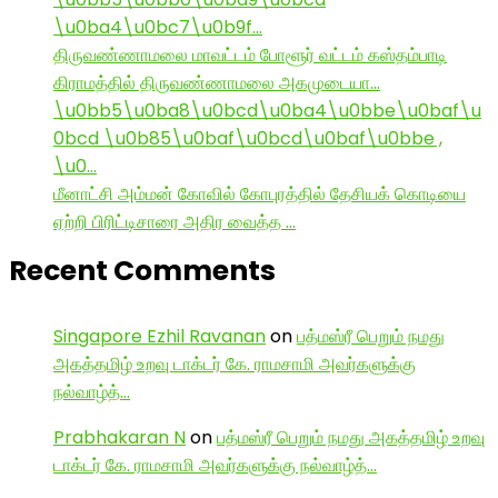
\u0ba4\u0bc7\u0b9f…
திருவண்ணாமலை மாவட்டம் போளூர் வட்டம் கஸ்தம்பாடி
கிராமத்தில் திருவண்ணாமலை அகமுடையா…
\u0bb5\u0ba8\u0bcd\u0ba4\u0bbe\u0baf\u
0bcd \u0b85\u0baf\u0bcd\u0baf\u0bbe ,
\u0…
மீனாட்சி அம்மன் கோவில் கோபுரத்தில் தேசியக் கொடியை
ஏற்றி பிரிட்டிசாரை அதிர வைத்த …
Recent Comments
Singapore Ezhil Ravanan
on
பத்மஸ்ரீ பெறும் நமது
அகத்தமிழ் உறவு டாக்டர் கே. ராமசாமி அவர்களுக்கு
நல்வாழ்த்…
Prabhakaran N
on
பத்மஸ்ரீ பெறும் நமது அகத்தமிழ் உறவு
டாக்டர் கே. ராமசாமி அவர்களுக்கு நல்வாழ்த்…