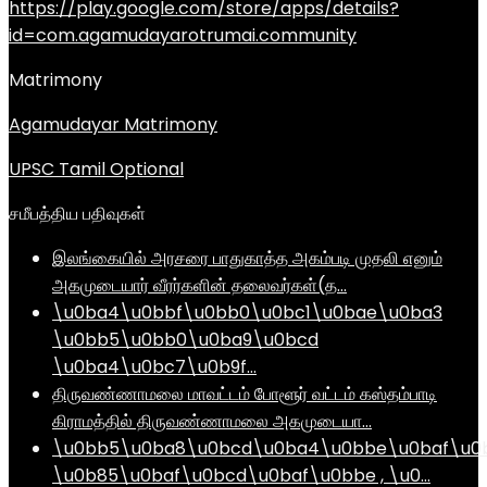
https://play.google.com/store/apps/details?
id=com.agamudayarotrumai.community
Matrimony
Agamudayar Matrimony
UPSC Tamil Optional
சமீபத்திய பதிவுகள்
இலங்கையில் அரசரை பாதுகாத்த அகம்படி முதலி எனும்
அகமுடையார் வீரர்களின் தலைவர்கள்(த…
\u0ba4\u0bbf\u0bb0\u0bc1\u0bae\u0ba3
\u0bb5\u0bb0\u0ba9\u0bcd
\u0ba4\u0bc7\u0b9f…
திருவண்ணாமலை மாவட்டம் போளூர் வட்டம் கஸ்தம்பாடி
கிராமத்தில் திருவண்ணாமலை அகமுடையா…
\u0bb5\u0ba8\u0bcd\u0ba4\u0bbe\u0baf\u0
\u0b85\u0baf\u0bcd\u0baf\u0bbe , \u0…