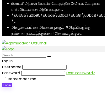
மீனாட்சி அம்மன் கோவில் கோபுரத்தில் தேசியக் கொடியை
ஏற்றி பிரிட்டிசாரை அதிர வைத்த …
\u0b85\u0b95\u0bae\u0bc1\u0b9f\u0bc8\u0b
\…
அகமுடையார்கள் அனைவருக்கும் #ஆடிப்பெருக்கு
நன்னாள் நல்வாழ்த்துக்கள்! அனைவருக்கும்…
Log In
Username
Password
Lost Password?
Remember me
Login