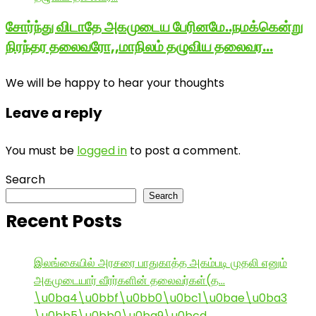
சோர்ந்து விடாதே அகமுடைய பேரினமே..நமக்கென்று
நிரந்தர தலைவரோ,,மாநிலம் தழுவிய தலைவர…
We will be happy to hear your thoughts
Leave a reply
You must be
logged in
to post a comment.
Search
Search
Recent Posts
இலங்கையில் அரசரை பாதுகாத்த அகம்படி முதலி எனும்
அகமுடையார் வீரர்களின் தலைவர்கள்(த…
\u0ba4\u0bbf\u0bb0\u0bc1\u0bae\u0ba3
\u0bb5\u0bb0\u0ba9\u0bcd