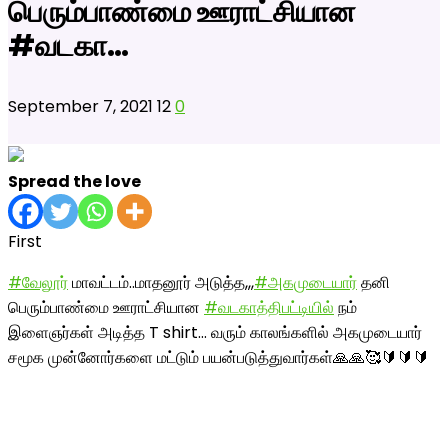
பெரும்பாண்மை ஊராட்சியான
#வடகா…
September 7, 2021
12
0
Spread the love
First
#வேலூர்
மாவட்டம்..மாதனூர் அடுத்த,,,
#அகமுடையார்
தனி
பெரும்பாண்மை ஊராட்சியான
#வடகாத்திபட்டியில்
நம்
இளைஞர்கள் அடித்த T shirt… வரும் காலங்களில் அகமுடையார்
சமூக முன்னோர்களை மட்டும் பயன்படுத்துவார்கள்🙏🙏🥰🔰🔰🔰