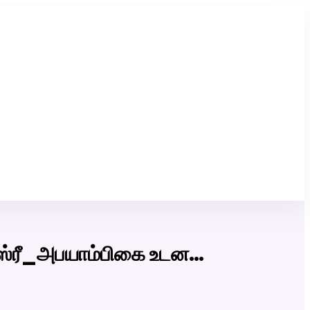
Click Here to Download Matrimony App
ஸ்ரீ_அபயாம்பிகை உடன…