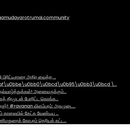
.agamudayarotrumai.community
ி பிரிட்டிசாரை அதிர வைத்த …
af\u0bbe\u0bb0\u0bcd\u0b95\u0bb3\u0bcd \…
ல்வாழ்த்துக்கள்! அனைவருக்கும்…
ாகத் தீரமுடன் போரிட்ட கொங்க…
சர்! #ravanan விளம்பரம்: அகமுடை…
ும் காலையில் கேட்க வேண்டிய …
ிமதுரைக் கோபுரம் தெரியக் கட்ட…