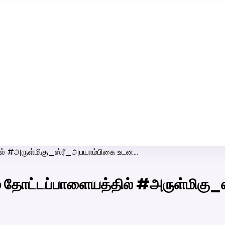
ரி-பெண் வீட்டாருக்கு 100% இலவச திருமண சேவை! வாட்ஸப் எண்:
7200507629
ல் #அருள்மிகு_ஸ்ரீ_அபயாம்பிகை உடன…
 தோட்டப்பாளையத்தில் #அருள்மிகு_