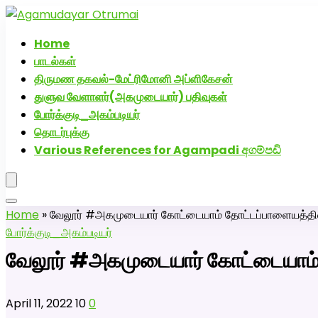
அகமுடையார் திருமண வரன்களுக்கு அகமுடையார்மேட்
Home
பாடல்கள்
திருமண தகவல்-மேட்ரிமோனி அப்ளிகேசன்
துளுவ வேளாளர்(அகமுடையார்) பதிவுகள்
போர்க்குடி_அகம்படியர்
தொடர்புக்கு
Various References for Agampadi අගම්පඩි
Home
»
வேலூர் #அகமுடையார் கோட்டையாம் தோட்டப்பாளையத்தி
போர்க்குடி_அகம்படியர்
வேலூர் #அகமுடையார் கோட்டையாம்
April 11, 2022
10
0