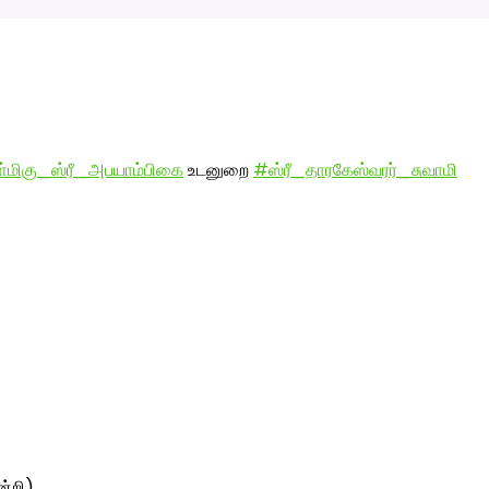
்மிகு_ஸ்ரீ_அபயாம்பிகை
உடனுறை
#ஸ்ரீ_தாரகேஸ்வரர்_சுவாமி
்றி) .