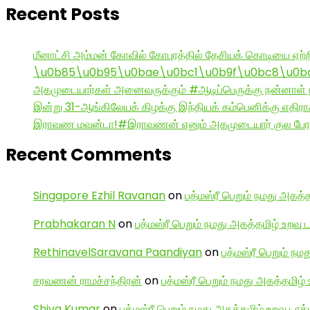
Recent Posts
மீனாட்சி அம்மன் கோவில் கோபுரத்தில் தேசியக் கொடியை ஏற்ற
\u0b85\u0b95\u0bae\u0bc1\u0b9f\u0bc8\u0b
அகமுடையார்கள் அனைவருக்கும் #ஆடிப்பெருக்கு நன்னாள் ந
இன்று 31-ஆங்கிலேயக் கிழக்கு இந்தியக் கம்பெனிக்கு எதிர
இராவண மவன்டா!#இராவணன் எனும் அகமுடையார் குல பேரர
Recent Comments
Singapore Ezhil Ravanan
on
பத்மஸ்ரீ பெறும் நமது அகத்த
Prabhakaran N
on
பத்மஸ்ரீ பெறும் நமது அகத்தமிழ் உறவு 
RethinavelSaravana Paandiyan
on
பத்மஸ்ரீ பெறும் நம
சரவணன் ராமச்சந்திரன்
on
பத்மஸ்ரீ பெறும் நமது அகத்தமிழ் 
Shiva Kumar
on
பத்மஸ்ரீ பெறும் நமது அகத்தமிழ் உறவு டாக்