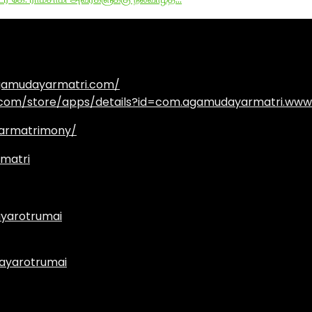
agamudayarmatri.com/
e.com/store/apps/details?id=com.agamudayarmatri.www
armatrimony/
matri
yarotrumai
ayarotrumai