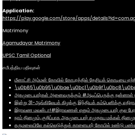
Application:
https://play.google.com/store/apps/details?id=com
Matrimony
Agamudayar Matrimony
UPSC Tamil Optional
சமீபத்திய பதிவுகள்
மீனாட்சி அம்மன் கோவில் கோபுரத்தில் தேசியக் கொடியை ஏற்ற
\u0b85\u0b95\u0bae\u0bc1\u0b9f\u0bc8\u0b
அகமுடையார்கள் அனைவருக்கும் #ஆடிப்பெருக்கு நன்னாள் ந
இன்று 31-ஆங்கிலேயக் கிழக்கு இந்தியக் கம்பெனிக்கு எதிர
இராவண மவன்டா!#இராவணன் எனும் அகமுடையார் குல பேரர
நாம் தினமும், குறிப்பாக அகமுடையார் சமுதாய மக்கள் தினம
கருமலையிலே கல்லெடுத்துக் காளையார் கோயில் உண்டு பண்ண