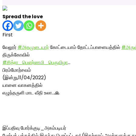
Spread the love
First
வேலூர்
#அகமுடையார்
கோட்டையாம் தோட்டப்பாளையத்தில்
#அருள
திருக்கோவில்
#சித்ரா_பௌர்ணமி_பெருவிழா
…
பிரம்மோற்சவம்
(இன்று,11/04/2022)
யானை வாகனத்தில்
எழுந்தருளி மாட வீதி உலா…🙏
இப்பதிவு போர்க்குடி_அகம்படியர்
பேஸ்புக் பக்கத்தில் இருந்து பெறப்பட்டது! (இதற்காய் அவர்களுக்கு நன