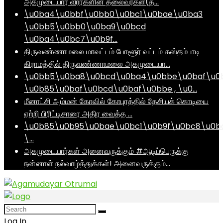
அகமுடையார் வீரர்களின் தலைவர்கள்(த…
\u0ba4\u0bbf\u0bb0\u0bc1\u0bae\u0ba3
\u0bb5\u0bb0\u0ba9\u0bcd
\u0ba4\u0bc7\u0b9f…
திருவண்ணாமலை மாவட்டம் போளூர் வட்டம் கஸ்தம்பாடி
கிராமத்தில் திருவண்ணாமலை அகமுடையா…
\u0bb5\u0ba8\u0bcd\u0ba4\u0bbe\u0baf\u0
\u0b85\u0baf\u0bcd\u0baf\u0bbe , \u0…
மீனாட்சி அம்மன் கோவில் கோபுரத்தில் தேசியக் கொடியை
ஏற்றி பிரிட்டிசாரை அதிர வைத்த …
\u0b85\u0b95\u0bae\u0bc1\u0b9f\u0bc8\u0b
\…
அகமுடையார்கள் அனைவருக்கும் #ஆடிப்பெருக்கு
நன்னாள் நல்வாழ்த்துக்கள்! அனைவருக்கும்…
Log In