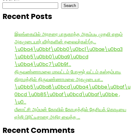
Search
Recent Posts
இலங்கையில் அரசரை பாதுகாத்த அகம்படி முதலி எனும்
அகமுடையார் வீரர்களின் தலைவர்கள்(த…
\u0ba4\u0bbf\u0bb0\u0bc1\u0bae\u0ba3
\u0bb5\u0bb0\u0ba9\u0bcd
\u0ba4\u0bc7\u0b9f…
திருவண்ணாமலை மாவட்டம் போளூர் வட்டம் கஸ்தம்பாடி
கிராமத்தில் திருவண்ணாமலை அகமுடையா…
\u0bb5\u0ba8\u0bcd\u0ba4\u0bbe\u0baf\u
0bcd \u0b85\u0baf\u0bcd\u0baf\u0bbe ,
\u0…
மீனாட்சி அம்மன் கோவில் கோபுரத்தில் தேசியக் கொடியை
ஏற்றி பிரிட்டிசாரை அதிர வைத்த …
Recent Comments