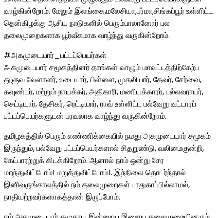
வாழ்கின்றோம். மேலும் இலங்கை,மலேசியா,பர்மா,சிங்கப்பூர் உள்ளிட்ட
தென்கிழக்கு ஆசிய நாடுகளில் பெரும்பாலானோர் பல
தலைமுறைகளாக பூர்வீகமாக வாழ்ந்து வருகின்றோம்.
#அகமுடையார்_பட்டப்பெயர்கள்
அகமுடையார் சமூகத்தினர் தாங்கள் வாழும் மாவட்டத்திற்கேற்ப
துளுவ வேளாளர், உடையார், பிள்ளை, முதலியார், தேவர், சேர்வை,
கவுண்டர், மற்றும் நாயக்கர், அதிகாரி, மணியக்காரர், பல்லவராயர்,
செட்டியார், தேசிகர், ரெட்டியார், ராவ் உள்ளிட்ட பல்வேறு வட்டாரப்
பட்டப்பெயர்களுடன் பரவலாக வாழ்ந்து வருகின்றோம்.
தமிழகத்தில் பெரும் எண்ணிக்கையில் நமது அகமுடையார் சமூகம்
இருந்தும், பல்வேறு பட்டப்பெயர்களால் சிதறுண்டு, வலிமைகுன்றி,
கேட்பாரற்றுக் கிடக்கிறோம். ஆனால் நாம் ஒன்று சேர
மறந்துவிட்டோம்! மறுத்துவிட்டோம்!. இந்நிலை தொடர்ந்தால்
இனிவருங்காலத்தில் நம் தலைமுறைகள் பாதுகாப்பில்லாமல்,
நாதியற்றவர்களாகத்தான் இருப்போம்.
நம் அகமுடையார் சமுதாய இன்றைய இளைய தலைமுறையினரும்,