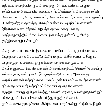
எதிகால சந்ததியினரும் அனைத்து அரசுப்பணிகள் மற்றும்
கல்வியிலும் மிகவும் பின்னடைவு ஏற்பட்டுள்ளனர். அதாவது கல்வி,
வேலைவாய்ப்பு, பொருளாதாரம், வேளான்மை மற்றும் சமுகபாதுகாப்பு
போன்றவற்றில் தனித்து மிகவும் பின்னடைவு ஏற்பட்டுள்ளனர்.
இந்நிலை தொடர்ந்தால் அடுத்த தலைமுறையானது
வாழ்வாதாரத்தில் மிகவும் கடைநிலைக்கு தள்ளப்படுகின்ற
சூழ்நிலை ஏற்படக்கூடும்.
அகமுடையார் என்கிற இராஜவம்சமாகிய நாம் நமது உரிமைகளை
பெற நாம் என்ன செய்யப்போகிறோம். நம் ஈடுஇனையாக இருந்த
மற்ற சமுதாய மக்கள் ஒருங்கினைந்த சங்கம் மூலமாக
அவர்களுடைய கோரிக்கைகள் அரசாங்கத்திடம் கொண்டு சென்று
தங்களுக்கு என்று தனி இடஒதுக்ககீடு பெற்று அனைத்து
அரசுப்பணிகள் மற்றும் கல்வியிலும் முன்னேற்றம் அடைந்துள்ளனர்.
நம் அகமுடையார் மற்றும் உட்பிரிவான துளுவவேளாளர்
சமுதாயமானது தமிழகம் மற்றும் வெளிமாநிலம், வெளிநாடுகளிலும்
பல்வேறு பட்டப்பெயர்களால் பிரிந்து சிதறி உள்ளோம்.
நாம் அனைவரும் நம்மை “#அகமுடையார்” என்று மட்டும் கூறி நம்