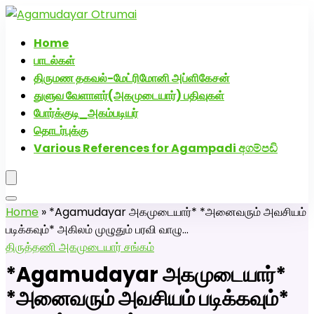
அகமுடையார் திருமண வரன்களுக்கு அகமுடையார்மேட்ரி-பெண்
வீட்டாருக்கு 100% இலவச திருமண சேவை! வாட்ஸப் எண்:
Home
7200507629
பாடல்கள்
திருமண தகவல்-மேட்ரிமோனி அப்ளிகேசன்
துளுவ வேளாளர்(அகமுடையார்) பதிவுகள்
போர்க்குடி_அகம்படியர்
தொடர்புக்கு
Various References for Agampadi අගම්පඩි
Home
»
*Agamudayar அகமுடையார்* *அனைவரும் அவசியம்
படிக்கவும்* அகிலம் முழுதும் பரவி வாழு…
திருத்தணி அகமுடையார் சங்கம்
*Agamudayar அகமுடையார்*
*அனைவரும் அவசியம் படிக்கவும்*