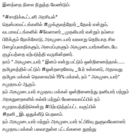
இனத்தை நிலை நிறுத்த வேண்டும்.
*#சாதிக்கூட்டனி அரசியல்*
தென்மாவட்டங்களில் #முக்குலத்தோர்_தேவர் என்றும்,
வடமாவட்டங்களில் #வேளாளர்_முதலியார் என்றும் நம்மை
பிரிக்கும் நோக்கோடு, அகமுடையார் வரலாறு தெரியாத சில
பிழைப்புவாதிகளும், அமைப்புகளும் அகமுடையார்களிடையே
குழப்பத்தை ஏற்படுத்தி வருகின்றனர்.
நாம் ” அகமுடையார் ” இனம் என்று மட்டும் ஒன்றிணைந்தால்……..
தமிழகத்தில் மட்டும் #ஒன்றறைகோடி_பேர் உள்ளனர், அதாவது
தமிழக மக்கள் தொகையில் 15% மக்கள், நம் ” அகமுடையார்”
சமுதாயம் ஆகும்.
நம் அகமுடையார் சமுதாய மக்கள் ஒன்றிணைந்து தனியார் மற்றும்
அரசுதுறைகளில் கல்வி மற்றும் வேலைவாய்ப்பில் நம்
சமுதாயத்திற்கென்று #பிற்படுத்தப்பட்ட வகுப்பில்
#தனி_இடஒதுக்கீடு பெறலாம்.
நம் அகமுடையார் மற்றும் அகமுடையார் உட்பிரிவு துளுவவேளாளர்
சமுதாய மக்கள் பலவாறுள்ள பட்டங்களை துறந்து