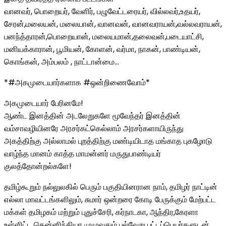
வானவர், பொறையர், வேளிர், பழுவேட்டரையர், வில்லவர்,உதயர்,
சேரன்,மலையன், மலையான், வானவன், வானவராயன்,வல்லவராயன்,
பனந்த்தாரன்,பொறையான், மலையமான்,தலைவன்,படையாட்சி,
மனியக்காரான், பூமியன், கோளன், வர்மா, நாகன், பாண்டியன்,
கொங்கன், அம்பலம் , நாட்டான்மை…
*#அகமுடையார்களாக #ஒன்றிணைவோம்*
அகமுடையார் பேரினமே!
ஆண்ட இனத்தின் அடலேறுகளே மூவேந்தர் இனத்தின்
வம்சாவழியினரே அரசர்கட்கெல்லாம் அரசர்களாயிருந்து
அகத்திற்கு அல்லாமல் புறத்திற்கு மண்டியிடாத மங்காத புகழோடு
வாழ்ந்த மானம் காத்த மாமன்னர் மருதுபாண்டியர்
குலத்தோன்றல்களே!
தமிழ்கூறும் நல்லுலகில் பெரும் பகுதியினரான நாம், தமிழர் நாட்டின்
எல்லா மாவட்டங்களிலும், சுமார் ஒன்றரை கோடி பேருக்கும் மேற்பட்ட
மக்கள் தமிழகம் மற்றும் புதுச்சேரி, கர்நாடகா, ஆந்திர,கேரளா
உள்ளிட்ட தென்னிந்தியா முழுவதும் பல்வேறு பட்டப்பெயர்களுடன்