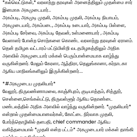
*கல்வெட்டுகள்,* வரலாற்று தரவுகள் அனைத்திலும் முதன்மை சார்
இனமாக அகமுடையார்…
அகம்படி, அகமுடி முதலி, அகம்படி முதலி, அகம்படி நியாயம்,
அகமுடையார், அகம்படை, அகம்படி உடையார், அகம்படி பிள்ளை,
அகம்படி சேர்வை, அகம்படி தேவன், உள்மணையார் , அகம்படி
வேளாளர் போன்ற சொற்களை கொண்ட வரலாற்று தரவுகள் ஏராளம்.
தென் தமிழக வட்டாரம் மட்டுமின்றி வடதமிழகத்திலும் அதிக
அளவில் அகமுடையார் மக்கள் பெரும்பான்மையாக வாழ்ந்து
வருகின்றனர். மேலும் கேரளா, ஆந்திரா, தெலுங்கானா, கர்நாடகா
ஆகிய மாநிலங்களிலும் இருக்கின்றனர்….
*#அகமுடைய முதலியார்*
வேலூர், திருவண்ணாமலை, காஞ்சிபுரம், குடியாத்தம், சித்தூர்,
சென்னை,செங்கல்பட்டு, திருவள்ளூர் ஆகிய தொண்டை
மண்டலத்தில் அதிக அளவில் வாழ்ந்து வருகின்றனர். *முதலியார்*
என்றால் முதன்மையானவர்கள், கோட்டை நிர்வாக முதலி,
போர்த்தொழிலில் தளபதி, chief commander ஆகிய
வகித்தமையால் *முதலி என்ற பட்டம்* அகமுடையார் மக்கள் தாங்கி