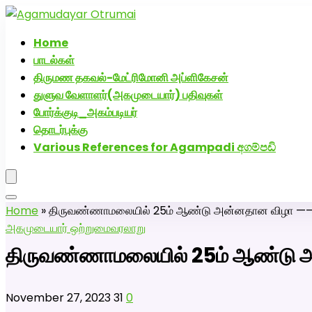
அகமுடையார் திருமண வரன்களுக்கு அகமுடையார்மேட்
Home
பாடல்கள்
திருமண தகவல்-மேட்ரிமோனி அப்ளிகேசன்
துளுவ வேளாளர்(அகமுடையார்) பதிவுகள்
போர்க்குடி_அகம்படியர்
தொடர்புக்கு
Various References for Agampadi අගම්පඩි
Home
»
திருவண்ணாமலையில் 25ம் ஆண்டு அன்னதான வி
அகமுடையார் ஒற்றுமை
வரலாறு
திருவண்ணாமலையில் 25ம் ஆண
November 27, 2023
31
0