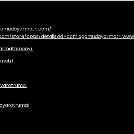
agamudayarmatri.com/
e.com/store/apps/details?id=com.agamudayarmatri.www
armatrimony/
matri
yarotrumai
ayarotrumai