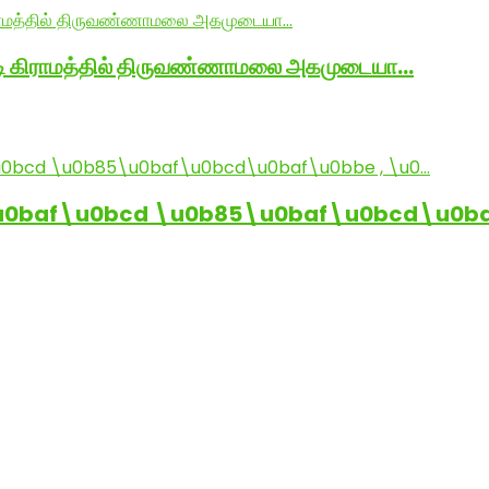
ாடி கிராமத்தில் திருவண்ணாமலை அகமுடையா…
baf\u0bcd \u0b85\u0baf\u0bcd\u0baf