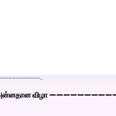
ரி-பெண் வீட்டாருக்கு 100% இலவச திருமண சேவை! வாட்ஸப் எண்:
7200507629
ழா ————————————–…
்டு அன்னதான விழா ————————