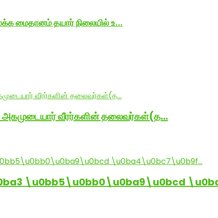
க்க மைதானம் தயார் நிலையில் உ...
் அகமுடையார் வீரர்களின் தலைவர்கள்(த…
0ba3 \u0bb5\u0bb0\u0ba9\u0bcd \u0b