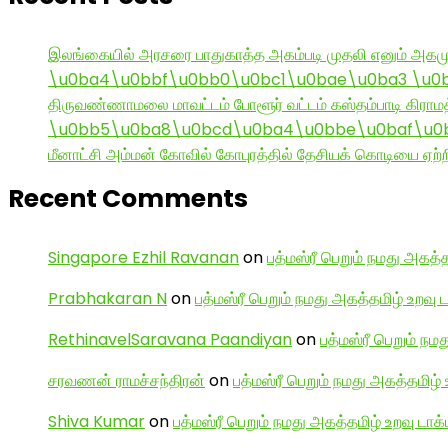
இலங்கையில் அரசரை பாதுகாத்த அகம்படி முதலி எனும் அகமு
\u0ba4\u0bbf\u0bb0\u0bc1\u0bae\u0ba3 \u0
திருவண்ணாமலை மாவட்டம் போளூர் வட்டம் கஸ்தம்பாடி கி
\u0bb5\u0ba8\u0bcd\u0ba4\u0bbe\u0baf\u0bc
மீனாட்சி அம்மன் கோவில் கோபுரத்தில் தேசியக் கொடியை ஏற்ற
Recent Comments
Singapore Ezhil Ravanan
on
பத்மஸ்ரீ பெறும் நமது அகத்த
Prabhakaran N
on
பத்மஸ்ரீ பெறும் நமது அகத்தமிழ் உறவு 
RethinavelSaravana Paandiyan
on
பத்மஸ்ரீ பெறும் நம
சரவணன் ராமச்சந்திரன்
on
பத்மஸ்ரீ பெறும் நமது அகத்தமிழ் 
Shiva Kumar
on
பத்மஸ்ரீ பெறும் நமது அகத்தமிழ் உறவு டாக்