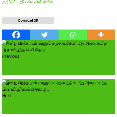
குறிப்பிட்ட இப்பதிவுவின் லிங்க்
Download QR
Previous
நேற்று(14-07-2024) மாலை 06.00 மணியளவில்
சிவகங்கை நகர் பகுதியில் அமைந்துள்ள பார...
Next
ஊருக்கு ஊர் அகமுடையார் சங்கங்கள் இருந்து என்ன
பயன்? இலட்சக்கணக்கான வழக்கறிஞர்கள்...