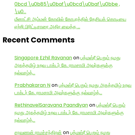
0bcd \u0b85\u0baf\u0bcd\u0baf\u0bbe ,
\u0…
மீனாட்சி அம்மன் கோவில் கோபுரத்தில் தேசியக் கொடியை
ஏற்றி பிரிட்டிசாரை அதிர வைத்த …
Recent Comments
Singapore Ezhil Ravanan
on
பத்மஸ்ரீ பெறும் நமது
அகத்தமிழ் உறவு டாக்டர் கே. ராமசாமி அவர்களுக்கு
நல்வாழ்த்…
Prabhakaran N
on
பத்மஸ்ரீ பெறும் நமது அகத்தமிழ் உறவு
டாக்டர் கே. ராமசாமி அவர்களுக்கு நல்வாழ்த்…
RethinavelSaravana Paandiyan
on
பத்மஸ்ரீ பெறும்
நமது அகத்தமிழ் உறவு டாக்டர் கே. ராமசாமி அவர்களுக்கு
நல்வாழ்த்…
சரவணன் ராமச்சந்திரன்
on
பத்மஸ்ரீ பெறும் நமது