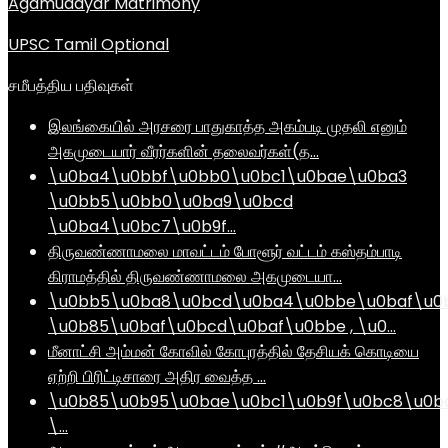
Agamudayar Matrimony
UPSC Tamil Optional
சமீபத்திய பதிவுகள்
இலங்கையில் அரசரை பாதுகாத்த அகம்படி முதலி எனும்
அகமுடையார் வீரர்களின் தலைவர்கள்(த…
\u0ba4\u0bbf\u0bb0\u0bc1\u0bae\u0ba3
\u0bb5\u0bb0\u0ba9\u0bcd
\u0ba4\u0bc7\u0b9f…
திருவண்ணாமலை மாவட்டம் போளூர் வட்டம் கஸ்தம்பாடி
கிராமத்தில் திருவண்ணாமலை அகமுடையா…
\u0bb5\u0ba8\u0bcd\u0ba4\u0bbe\u0baf\u0
\u0b85\u0baf\u0bcd\u0baf\u0bbe , \u0…
மீனாட்சி அம்மன் கோவில் கோபுரத்தில் தேசியக் கொடியை
ஏற்றி பிரிட்டிசாரை அதிர வைத்த …
\u0b85\u0b95\u0bae\u0bc1\u0b9f\u0bc8\u0b
\…