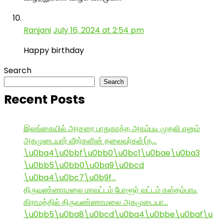
Ranjani
July 16, 2024 at 2:54 pm
Happy birthday
Search
Search
Recent Posts
இலங்கையில் அரசரை பாதுகாத்த அகம்படி முதலி எனும்
அகமுடையார் வீரர்களின் தலைவர்கள்(த…
\u0ba4\u0bbf\u0bb0\u0bc1\u0bae\u0ba3
\u0bb5\u0bb0\u0ba9\u0bcd
\u0ba4\u0bc7\u0b9f…
திருவண்ணாமலை மாவட்டம் போளூர் வட்டம் கஸ்தம்பாடி
கிராமத்தில் திருவண்ணாமலை அகமுடையா…
\u0bb5\u0ba8\u0bcd\u0ba4\u0bbe\u0baf\u