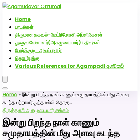
அகமுடையார் திருமண வரன்களுக்கு அகமுடையார்மேட்ரி-
பெண் வீட்டாருக்கு 100% இலவச திருமண சேவை! வாட்ஸப்
Home
எண்: 7200507629
பாடல்கள்
திருமண தகவல்-மேட்ரிமோனி அப்ளிகேசன்
துளுவ வேளாளர்(அகமுடையார்) பதிவுகள்
போர்க்குடி_அகம்படியர்
தொடர்புக்கு
Various References for Agampadi අගම්පඩි
Home
»
இன்று பிறந்த நாள் காணும் சமுதாயத்தின் மீது அளவு
கடந்த பற்றாளர்,பூந்தமல்லி தொகு…
திருத்தணி அகமுடையார் சங்கம்
இன்று பிறந்த நாள் காணும்
சமுதாயத்தின் மீது அளவு கடந்த