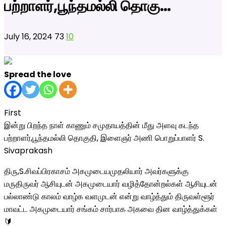
பற்றாளர்,பூந்தமல்லி தொகு…
July 16, 2024
73
10
Spread the love
First
இன்று பிறந்த நாள் காணும் சமுதாயத்தின் மீது அளவு கடந்த
பற்றாளர்,பூந்தமல்லி தொகுதி, இளைஞர் அணி பொறுப்பாளர் S.
Sivaprakash
திரு,S.சிவப்பிரகாசம் அகமுடையமுதலியார் அவர்களுக்கு
மருதிருவர் ஆசியுடன் அகமுடையார் வழித்தோன்றல்கள் ஆசியுடன்
பல்லாண்டு காலம் வாழ்க வளமுடன் என்று வாழ்த்தும் திருவள்ளூர்
மாவட்ட அகமுடையார் சங்கம் சார்பாக அகவை தின வாழ்த்துக்கள்
🔰