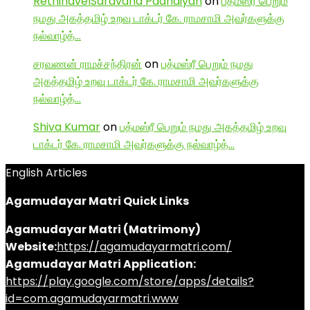
RethinavelSaravana Paandiyan
on
பத்மஸ்ரீ பெறும்
நமது அகத்தமிழ் உறவு டாக்டர் கே. ராமசாமி அவர்களுக்கு
நல்வாழ்த்…
சரவணன் ராமச்சந்திரன்
on
பத்மஸ்ரீ பெறும் நமது
அகத்தமிழ் உறவு டாக்டர் கே. ராமசாமி அவர்களுக்கு
நல்வாழ்த்…
Shiva Kumar
on
பத்மஸ்ரீ பெறும் நமது அகத்தமிழ் உறவு
டாக்டர் கே. ராமசாமி அவர்களுக்கு நல்வாழ்த்…
English Articles
Agamudayar Matri Quick Links
Agamudayar Matri (Matrimony)
Website:
https://agamudayarmatri.com/
Agamudayar Matri Application:
https://play.google.com/store/apps/details?
id=com.agamudayarmatri.www