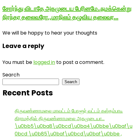
சோர்ந்து விடாதே அகமுடைய பேரினமே..நமக்கென்று
நிரந்தர தலைவரோ,,மாநிலம் தழுவிய தலைவர…
We will be happy to hear your thoughts
Leave a reply
You must be
logged in
to post a comment.
Search
Search
Recent Posts
திருவண்ணாமலை மாவட்டம் போளூர் வட்டம் கஸ்தம்பாடி
கிராமத்தில் திருவண்ணாமலை அகமுடையா…
\u0bb5\u0ba8\u0bcd\u0ba4\u0bbe\u0baf\u
0bcd \u0b85\u0baf\u0bcd\u0baf\u0bbe ,