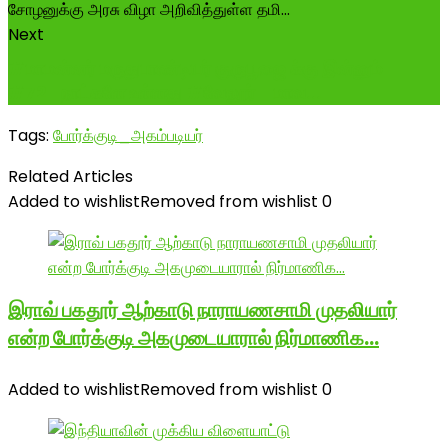
Next
#மாமன்னர் மருதுபாண்டியர் குருபூஜை க்கு இன்னும்
#72_நாட்களே உள்ளது #வேலூர்_ மாவ...
Tags:
போர்க்குடி_அகம்படியர்
Related Articles
Added to wishlist
Removed from wishlist
0
இராவ் பகதூர் ஆற்காடு நாராயணசாமி முதலியார்
என்ற போர்க்குடி அகமுடையாரால் நிர்மாணிக…
Added to wishlist
Removed from wishlist
0