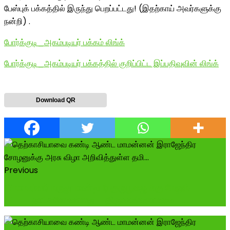
பேஸ்புக் பக்கத்தில் இருந்து பெறப்பட்டது! (இதற்காய் அவர்களுக்கு
நன்றி) .
போர்க்குடி_அகம்படியர் பக்கம் லிங்க்
போர்க்குடி_அகம்படியர் பக்கத்தில் குறிப்பிட்ட இப்பதிவுவின் லிங்க்
Download QR
Previous
#மாமன்னர் மருதுபாண்டியர் குருபூஜை க்கு மேலும்
#74_நாட்களே உள்ளது #திருவண்ணாமலை_...