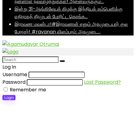
நன்னாள் நல்வாழ்த்துக்கள்! அனைவருக்கும்…
இன்று 31-ஆங்கிலேயக் கிழக்கு இந்தியக் கம்பெனிக்கு
எதிராகத் தீரமுடன் போரிட்ட கொங்க…
இராவண மவன்டா!#இராவணன் எனும் அகமுடையார் குல
பேரரசர்! #ravanan விளம்பரம்: அகமுடை…
Log In
Username
Password
Lost Password?
Remember me
Login