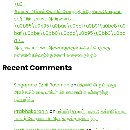
\u0…
மீனாட்சி அம்மன் கோவில் கோபுரத்தில் தேசியக் கொடியை
ஏற்றி பிரிட்டிசாரை அதிர வைத்த …
\u0b85\u0b95\u0bae\u0bc1\u0b9f\u0bc8\u0
baf\u0bbe\u0bb0\u0bcd\u0b95\u0bb3\u0bc
d \…
அகமுடையார்கள் அனைவருக்கும் #ஆடிப்பெருக்கு
நன்னாள் நல்வாழ்த்துக்கள்! அனைவருக்கும்…
Recent Comments
Singapore Ezhil Ravanan
on
பத்மஸ்ரீ பெறும் நமது
அகத்தமிழ் உறவு டாக்டர் கே. ராமசாமி அவர்களுக்கு
நல்வாழ்த்…
Prabhakaran N
on
பத்மஸ்ரீ பெறும் நமது அகத்தமிழ் உறவு
டாக்டர் கே. ராமசாமி அவர்களுக்கு நல்வாழ்த்…