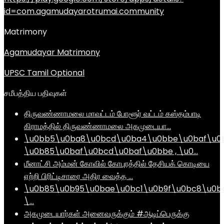
id=com.agamudayarotrumai.community
Matrimony
Agamudayar Matrimony
UPSC Tamil Optional
சமீபத்திய பதிவுகள்
திருவண்ணாமலை மாவட்டம் போளூர் வட்டம் கஸ்தம்பாடி
கிராமத்தில் திருவண்ணாமலை அகமுடையா…
\u0bb5\u0ba8\u0bcd\u0ba4\u0bbe\u0baf\u0
\u0b85\u0baf\u0bcd\u0baf\u0bbe , \u0…
மீனாட்சி அம்மன் கோவில் கோபுரத்தில் தேசியக் கொடியை
ஏற்றி பிரிட்டிசாரை அதிர வைத்த …
\u0b85\u0b95\u0bae\u0bc1\u0b9f\u0bc8\u0b
\…
அகமுடையார்கள் அனைவருக்கும் #ஆடிப்பெருக்கு