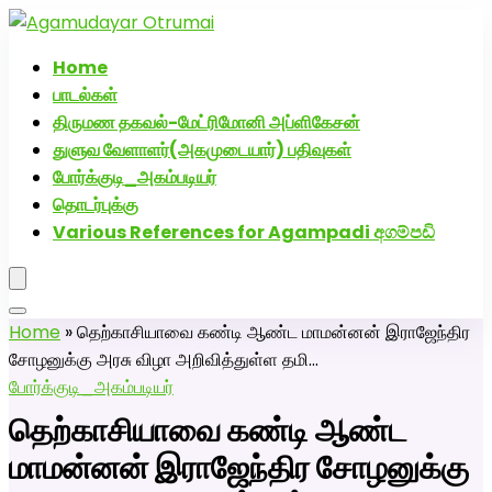
அகமுடையார் திருமண வரன்களுக்கு அகமுடையார்மேட்ரி-
பெண் வீட்டாருக்கு 100% இலவச திருமண சேவை! வாட்ஸப்
Home
எண்: 7200507629
பாடல்கள்
திருமண தகவல்-மேட்ரிமோனி அப்ளிகேசன்
துளுவ வேளாளர்(அகமுடையார்) பதிவுகள்
போர்க்குடி_அகம்படியர்
தொடர்புக்கு
Various References for Agampadi අගම්පඩි
Home
»
தெற்காசியாவை கண்டி ஆண்ட மாமன்னன் இராஜேந்திர
சோழனுக்கு அரசு விழா அறிவித்துள்ள தமி…
போர்க்குடி_அகம்படியர்
தெற்காசியாவை கண்டி ஆண்ட
மாமன்னன் இராஜேந்திர சோழனுக்கு