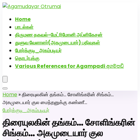
அகமுடையார் திருமண வரன்களுக்கு அகமுடையார்மேட்ரி-பெண் வ
எண்: 72005076
Home
பாடல்கள்
திருமண தகவல்-மேட்ரிமோனி அப்ளிகேசன்
துளுவ வேளாளர்(அகமுடையார்) பதிவுகள்
போர்க்குடி_அகம்படியர்
தொடர்புக்கு
Various References for Agampadi අගම්පඩි
Home
»
திரையுலகின் தங்கம்… சோளிங்கரின் சிங்கம்…
அகமுடையார் குல மைந்தனுக்கு கண்ணீ…
போர்க்குடி_அகம்படியர்
திரையுலகின் தங்கம்… சோளிங்கரின்
சிங்கம்… அகமுடையார் குல