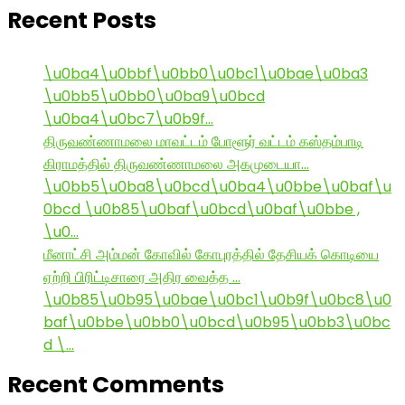
Recent Posts
\u0ba4\u0bbf\u0bb0\u0bc1\u0bae\u0ba3
\u0bb5\u0bb0\u0ba9\u0bcd
\u0ba4\u0bc7\u0b9f…
திருவண்ணாமலை மாவட்டம் போளூர் வட்டம் கஸ்தம்பாடி
கிராமத்தில் திருவண்ணாமலை அகமுடையா…
\u0bb5\u0ba8\u0bcd\u0ba4\u0bbe\u0baf\u
0bcd \u0b85\u0baf\u0bcd\u0baf\u0bbe ,
\u0…
மீனாட்சி அம்மன் கோவில் கோபுரத்தில் தேசியக் கொடியை
ஏற்றி பிரிட்டிசாரை அதிர வைத்த …
\u0b85\u0b95\u0bae\u0bc1\u0b9f\u0bc8\u0
baf\u0bbe\u0bb0\u0bcd\u0b95\u0bb3\u0bc
d \…
Recent Comments