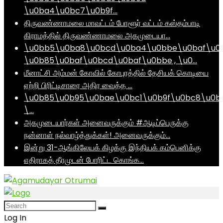
\u0ba4\u0bc7\u0b9f…
திருவண்ணாமலை மாவட்டம் போளூர் வட்டம் கஸ்தம்பாடி
கிராமத்தில் திருவண்ணாமலை அகமுடையா…
\u0bb5\u0ba8\u0bcd\u0ba4\u0bbe\u0baf\u0
\u0b85\u0baf\u0bcd\u0baf\u0bbe , \u0…
மீனாட்சி அம்மன் கோவில் கோபுரத்தில் தேசியக் கொடியை
ஏற்றி பிரிட்டிசாரை அதிர வைத்த …
\u0b85\u0b95\u0bae\u0bc1\u0b9f\u0bc8\u0b
\…
அகமுடையார்கள் அனைவருக்கும் #ஆடிப்பெருக்கு
நன்னாள் நல்வாழ்த்துக்கள்! அனைவருக்கும்…
இன்று 31-ஆங்கிலேயக் கிழக்கு இந்தியக் கம்பெனிக்கு
எதிராகத் தீரமுடன் போரிட்ட கொங்க…
Log In