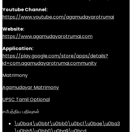
Youtube Channel:
https://www.youtube.com/agamudayarotrumai
Website:
https://www.agamudayarotrumai.com
Application:
https://play.google.com/store/apps/details?
id=com.agamudayarotrumai.community
Matrimony
Agamudayar Matrimony
UPSC Tamil Optional
சமீபத்திய பதிவுகள்
\u0ba4\u0bbf\u0bb0\u0bc1\u0bae\u0ba3
\u0bb5\u0bb0\u0ba9\u0bcd