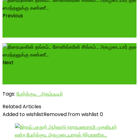
Previous
#அகக்குடியில் பிறந்த உலகப் புகழ் பெற்ற ஆற்காடு இரட்டை
சகோதரர்கள்! #கால்நூற்றாண்ட...
Next
மதுரை வாழ் அகமுடையார் உறவுகளின் கவனத்திற்கு,
"தமிழக அரசியல் களத்தில் அகமுடையார...
Tags:
போர்க்குடி_அகம்படியர்
Related Articles
Added to wishlist
Removed from wishlist
0