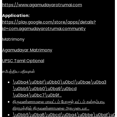
https://www.agamudayarotrumai.com
Application:
https://play.google.com/store/apps/details?
id=com.agamudayarotrumai.community
Matrimony
Agamudayar Matrimony
UPSC Tamil Optional
சமீபத்திய பதிவுகள்
\u0ba4\u0bbf\u0bb0\u0bc1\u0bae\u0ba3
\u0bb5\u0bb0\u0ba9\u0bcd
\u0ba4\u0bc7\u0b9f…
திருவண்ணாமலை மாவட்டம் போளூர் வட்டம் கஸ்தம்பாடி
கிராமத்தில் திருவண்ணாமலை அகமுடையா…
\u0bb5\u0ba8\u0bcd\u0ba4\u0bbe\u0baf\u0