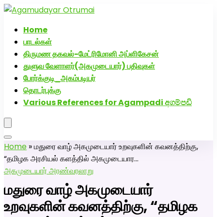
அகமுடையார் திருமண வரன்களுக்கு அகமுடையார்மேட்ரி-
பெண் வீட்டாருக்கு 100% இலவச திருமண சேவை! வாட்ஸப்
Home
எண்: 7200507629
பாடல்கள்
திருமண தகவல்-மேட்ரிமோனி அப்ளிகேசன்
துளுவ வேளாளர்(அகமுடையார்) பதிவுகள்
போர்க்குடி_அகம்படியர்
தொடர்புக்கு
Various References for Agampadi අගම්පඩි
Home
»
மதுரை வாழ் அகமுடையார் உறவுகளின் கவனத்திற்கு,
“தமிழக அரசியல் களத்தில் அகமுடையார…
அகமுடையார் அரண்
வரலாறு
மதுரை வாழ் அகமுடையார்
உறவுகளின் கவனத்திற்கு, “தமிழக