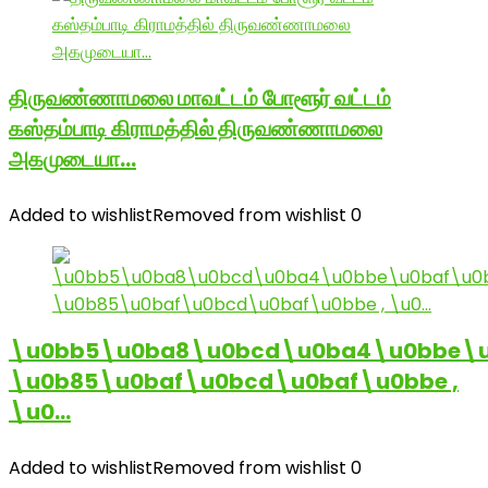
திருவண்ணாமலை மாவட்டம் போளூர் வட்டம்
கஸ்தம்பாடி கிராமத்தில் திருவண்ணாமலை
அகமுடையா…
Added to wishlist
Removed from wishlist
0
\u0bb5\u0ba8\u0bcd\u0ba4\u0bbe\u
\u0b85\u0baf\u0bcd\u0baf\u0bbe ,
\u0…
Added to wishlist
Removed from wishlist
0