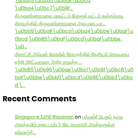
\u0bb5\u0bb0\u0ba9\u0bcd
\u0ba4\u0bc7\u0b9f…
திருவண்ணாமலை மாவட்டம் போளூர் வட்டம் கஸ்தம்பாடி
கிராமத்தில் திருவண்ணாமலை அகமுடையா…
\u0bb5\u0ba8\u0bcd\u0ba4\u0bbe\u0baf\u
0bcd \u0b85\u0baf\u0bcd\u0baf\u0bbe ,
\u0…
மீனாட்சி அம்மன் கோவில் கோபுரத்தில் தேசியக் கொடியை
ஏற்றி பிரிட்டிசாரை அதிர வைத்த …
\u0b85\u0b95\u0bae\u0bc1\u0b9f\u0bc8\u0
baf\u0bbe\u0bb0\u0bcd\u0b95\u0bb3\u0bc
d \…
Recent Comments
Singapore Ezhil Ravanan
on
பத்மஸ்ரீ பெறும் நமது
அகத்தமிழ் உறவு டாக்டர் கே. ராமசாமி அவர்களுக்கு
நல்வாழ்த்…