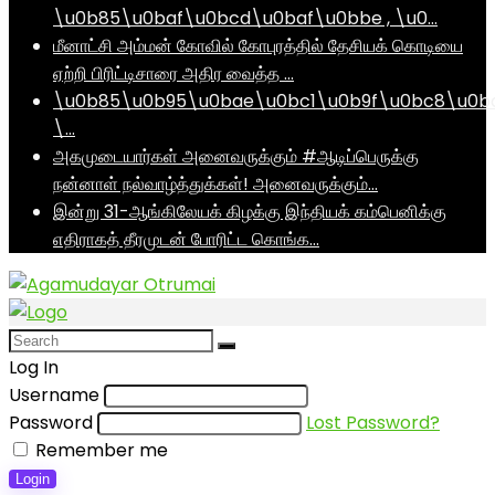
\u0b85\u0baf\u0bcd\u0baf\u0bbe , \u0…
மீனாட்சி அம்மன் கோவில் கோபுரத்தில் தேசியக் கொடியை
ஏற்றி பிரிட்டிசாரை அதிர வைத்த …
\u0b85\u0b95\u0bae\u0bc1\u0b9f\u0bc8\u0b
\…
அகமுடையார்கள் அனைவருக்கும் #ஆடிப்பெருக்கு
நன்னாள் நல்வாழ்த்துக்கள்! அனைவருக்கும்…
இன்று 31-ஆங்கிலேயக் கிழக்கு இந்தியக் கம்பெனிக்கு
எதிராகத் தீரமுடன் போரிட்ட கொங்க…
Log In
Username
Password
Lost Password?
Remember me
Login