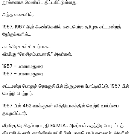
நூல்களாக வெளியிட திட்டமிட்டுள்ளது.
அந்த வகையில்,
1957, 1967 ஆம் ஆண்டுகளில் நடைபெற்ற தமிழக சட்டமன்றத்
தேர்தல்களில்…
காங்கிரசு கட்சி சார்பாக…
வீரமிகு “ரெ.சிதம்பரபாரதி” அவர்கள்,
1957 – மானாமதுரை
1967 – மானாமதுரை
சட்டமன்ற பொதுத் தொகுதியில் இருமுறை போட்டியிட்டு, 1957 யில்
வெற்றி பெற்றார்.
1967 யில் 452 வாக்குகள் வித்தியாசத்தில் வெற்றி வாய்ப்பை
தவறவிட்டார்.
வீரமிகு ரெ.சிதம்பரபாரதி Ex.MLA., அவர்கள் சுதந்திர போராட்டத்
தியாகி ஆவார். காங்கிரஸ் கட்சியின் முதுபெரும் தலைவர், அவரின்