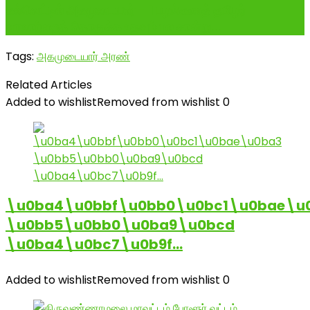
கல்வெட்டில் அகமுடையார் - 1 பழங்காலத் தமிழர்
வரலாற்றைத் தொகுக்க உதவும் பல சான்று...
Tags:
அகமுடையார் அரண்
Related Articles
Added to wishlist
Removed from wishlist
0
\u0ba4\u0bbf\u0bb0\u0bc1\u0bae\u
\u0bb5\u0bb0\u0ba9\u0bcd
\u0ba4\u0bc7\u0b9f…
Added to wishlist
Removed from wishlist
0