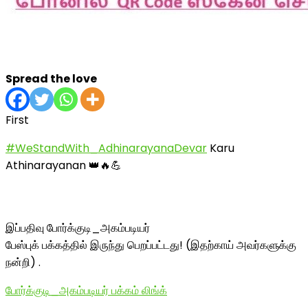
Spread the love
First
#WeStandWith_AdhinarayanaDevar
Karu
Athinarayanan 👑🔥💪
இப்பதிவு போர்க்குடி_அகம்படியர்
பேஸ்புக் பக்கத்தில் இருந்து பெறப்பட்டது! (இதற்காய் அவர்களுக்கு
நன்றி) .
போர்க்குடி_அகம்படியர் பக்கம் லிங்க்