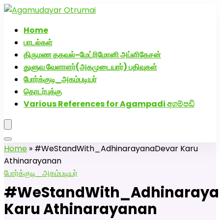
அகமுடையார் திருமண வரன்களுக்கு அகமுடையார்மேட்ரி-பெண் வ
எண்: 72005076
Home
பாடல்கள்
திருமண தகவல்-மேட்ரிமோனி அப்ளிகேசன்
துளுவ வேளாளர்(அகமுடையார்) பதிவுகள்
போர்க்குடி_அகம்படியர்
தொடர்புக்கு
Various References for Agampadi අගම්පඩි
Home
»
#WeStandWith_AdhinarayanaDevar Karu
Athinarayanan
போர்க்குடி_அகம்படியர்
#WeStandWith_Adhinaraya
Karu Athinarayanan