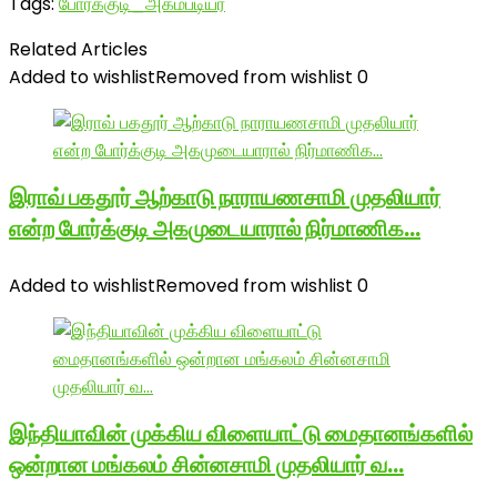
Tags:
போர்க்குடி_அகம்படியர்
Related Articles
Added to wishlist
Removed from wishlist
0
இராவ் பகதூர் ஆற்காடு நாராயணசாமி முதலியார்
என்ற போர்க்குடி அகமுடையாரால் நிர்மாணிக…
Added to wishlist
Removed from wishlist
0
இந்தியாவின் முக்கிய விளையாட்டு மைதானங்களில்
ஒன்றான மங்கலம் சின்னசாமி முதலியார் வ…