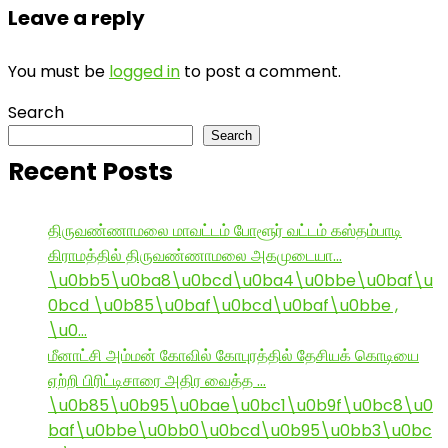
Leave a reply
You must be
logged in
to post a comment.
Search
Search
Recent Posts
திருவண்ணாமலை மாவட்டம் போளூர் வட்டம் கஸ்தம்பாடி
கிராமத்தில் திருவண்ணாமலை அகமுடையா…
\u0bb5\u0ba8\u0bcd\u0ba4\u0bbe\u0baf\u
0bcd \u0b85\u0baf\u0bcd\u0baf\u0bbe ,
\u0…
மீனாட்சி அம்மன் கோவில் கோபுரத்தில் தேசியக் கொடியை
ஏற்றி பிரிட்டிசாரை அதிர வைத்த …
\u0b85\u0b95\u0bae\u0bc1\u0b9f\u0bc8\u0
baf\u0bbe\u0bb0\u0bcd\u0b95\u0bb3\u0bc