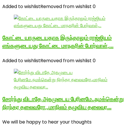
Added to wishlist
Removed from wishlist
0
கோட்டை யாருடையதாக இருந்தாலும் ராஜ்ஜியம்
எங்களுடையது கோட்டை மாநகரின் போர்வாள்,…
Added to wishlist
Removed from wishlist
0
சோர்ந்து விடாதே அகமுடைய பேரினமே..நமக்கென்று
நிரந்தர தலைவரோ,,மாநிலம் தழுவிய தலைவர…
We will be happy to hear your thoughts