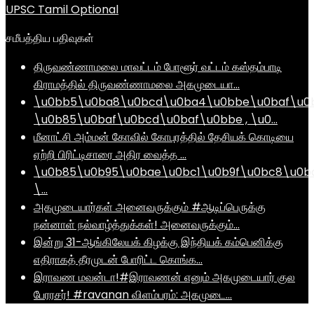
UPSC Tamil Optional
சமீபத்திய பதிவுகள்
திருவண்ணாமலை மாவட்டம் போளூர் வட்டம் கஸ்தம்பாடி
கிராமத்தில் திருவண்ணாமலை அகமுடையா…
\u0bb5\u0ba8\u0bcd\u0ba4\u0bbe\u0baf\u0
\u0b85\u0baf\u0bcd\u0baf\u0bbe , \u0…
மீனாட்சி அம்மன் கோவில் கோபுரத்தில் தேசியக் கொடியை
ஏற்றி பிரிட்டிசாரை அதிர வைத்த …
\u0b85\u0b95\u0bae\u0bc1\u0b9f\u0bc8\u0b
\…
அகமுடையார்கள் அனைவருக்கும் #ஆடிப்பெருக்கு
நன்னாள் நல்வாழ்த்துக்கள்! அனைவருக்கும்…
இன்று 31-ஆங்கிலேயக் கிழக்கு இந்தியக் கம்பெனிக்கு
எதிராகத் தீரமுடன் போரிட்ட கொங்க…
இராவண மவன்டா!#இராவணன் எனும் அகமுடையார் குல
பேரரசர்! #ravanan விளம்பரம்: அகமுடை…