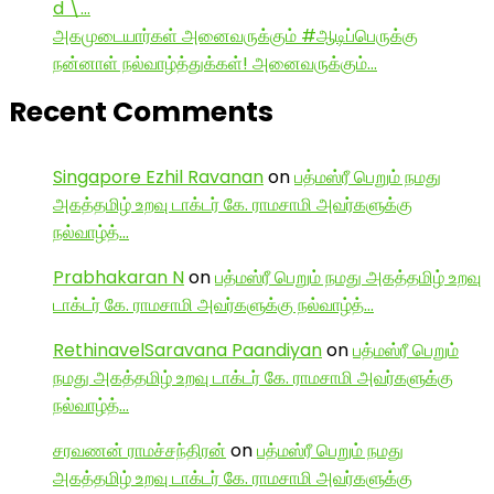
d \…
அகமுடையார்கள் அனைவருக்கும் #ஆடிப்பெருக்கு
நன்னாள் நல்வாழ்த்துக்கள்! அனைவருக்கும்…
Recent Comments
Singapore Ezhil Ravanan
on
பத்மஸ்ரீ பெறும் நமது
அகத்தமிழ் உறவு டாக்டர் கே. ராமசாமி அவர்களுக்கு
நல்வாழ்த்…
Prabhakaran N
on
பத்மஸ்ரீ பெறும் நமது அகத்தமிழ் உறவு
டாக்டர் கே. ராமசாமி அவர்களுக்கு நல்வாழ்த்…
RethinavelSaravana Paandiyan
on
பத்மஸ்ரீ பெறும்
நமது அகத்தமிழ் உறவு டாக்டர் கே. ராமசாமி அவர்களுக்கு
நல்வாழ்த்…
சரவணன் ராமச்சந்திரன்
on
பத்மஸ்ரீ பெறும் நமது
அகத்தமிழ் உறவு டாக்டர் கே. ராமசாமி அவர்களுக்கு