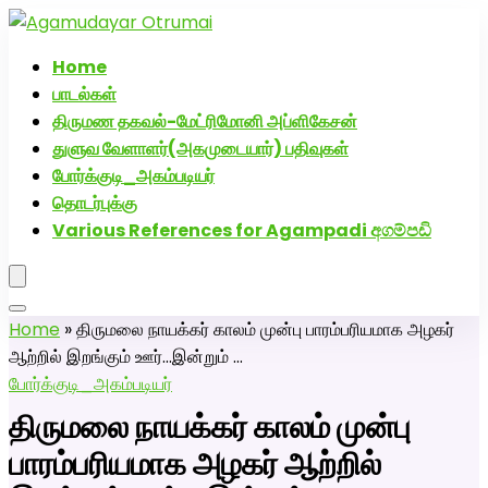
அகமுடையார் திருமண வரன்களுக்கு அகமுடையார்மேட்ரி-
பெண் வீட்டாருக்கு 100% இலவச திருமண சேவை! வாட்ஸப்
Home
எண்: 7200507629
பாடல்கள்
திருமண தகவல்-மேட்ரிமோனி அப்ளிகேசன்
துளுவ வேளாளர்(அகமுடையார்) பதிவுகள்
போர்க்குடி_அகம்படியர்
தொடர்புக்கு
Various References for Agampadi අගම්පඩි
Home
»
திருமலை நாயக்கர் காலம் முன்பு பாரம்பரியமாக அழகர்
ஆற்றில் இறங்கும் ஊர்…இன்றும் …
போர்க்குடி_அகம்படியர்
திருமலை நாயக்கர் காலம் முன்பு
பாரம்பரியமாக அழகர் ஆற்றில்