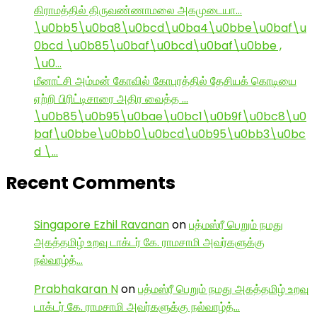
கிராமத்தில் திருவண்ணாமலை அகமுடையா…
\u0bb5\u0ba8\u0bcd\u0ba4\u0bbe\u0baf\u
0bcd \u0b85\u0baf\u0bcd\u0baf\u0bbe ,
\u0…
மீனாட்சி அம்மன் கோவில் கோபுரத்தில் தேசியக் கொடியை
ஏற்றி பிரிட்டிசாரை அதிர வைத்த …
\u0b85\u0b95\u0bae\u0bc1\u0b9f\u0bc8\u0
baf\u0bbe\u0bb0\u0bcd\u0b95\u0bb3\u0bc
d \…
Recent Comments
Singapore Ezhil Ravanan
on
பத்மஸ்ரீ பெறும் நமது
அகத்தமிழ் உறவு டாக்டர் கே. ராமசாமி அவர்களுக்கு
நல்வாழ்த்…
Prabhakaran N
on
பத்மஸ்ரீ பெறும் நமது அகத்தமிழ் உறவு
டாக்டர் கே. ராமசாமி அவர்களுக்கு நல்வாழ்த்…