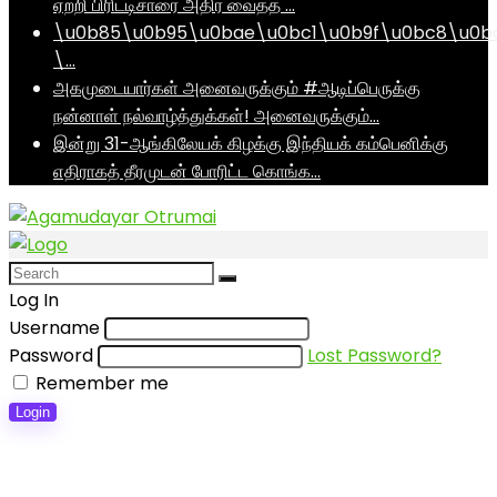
ஏற்றி பிரிட்டிசாரை அதிர வைத்த …
\u0b85\u0b95\u0bae\u0bc1\u0b9f\u0bc8\u0b
\…
அகமுடையார்கள் அனைவருக்கும் #ஆடிப்பெருக்கு
நன்னாள் நல்வாழ்த்துக்கள்! அனைவருக்கும்…
இன்று 31-ஆங்கிலேயக் கிழக்கு இந்தியக் கம்பெனிக்கு
எதிராகத் தீரமுடன் போரிட்ட கொங்க…
Log In
Username
Password
Lost Password?
Remember me
Login