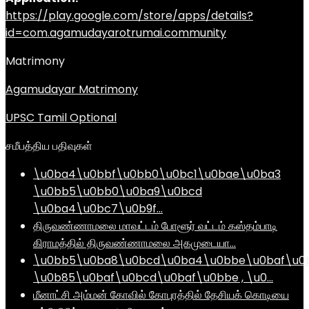
https://play.google.com/store/apps/details?
id=com.agamudayarotrumai.community
Matrimony
Agamudayar Matrimony
UPSC Tamil Optional
சமீபத்திய பதிவுகள்
\u0ba4\u0bbf\u0bb0\u0bc1\u0bae\u0ba3
\u0bb5\u0bb0\u0ba9\u0bcd
\u0ba4\u0bc7\u0b9f…
திருவண்ணாமலை மாவட்டம் போளூர் வட்டம் கஸ்தம்பாடி
கிராமத்தில் திருவண்ணாமலை அகமுடையா…
\u0bb5\u0ba8\u0bcd\u0ba4\u0bbe\u0baf\u0
\u0b85\u0baf\u0bcd\u0baf\u0bbe , \u0…
மீனாட்சி அம்மன் கோவில் கோபுரத்தில் தேசியக் கொடியை