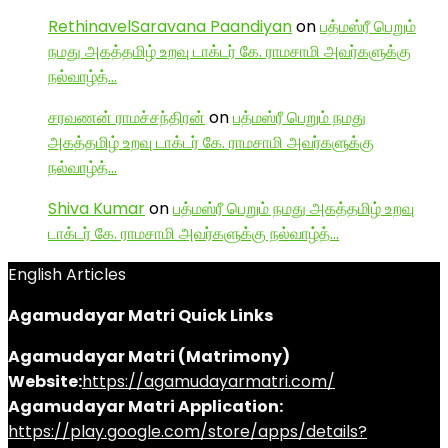
RethinavelSaravana Paandiyan
on
பத்மஸ்ரீ பெறும்
நமது அகத்தமிழ் உறவு டாக்டர் கே. ராமசாமி அவர்களுக்கு
நல்வாழ்த்…
சரவணன் ராமச்சந்திரன்
on
பத்மஸ்ரீ பெறும் நமது
அகத்தமிழ் உறவு டாக்டர் கே. ராமசாமி அவர்களுக்கு
நல்வாழ்த்…
Shiva Kumar
on
பத்மஸ்ரீ பெறும் நமது அகத்தமிழ் உறவு
டாக்டர் கே. ராமசாமி அவர்களுக்கு நல்வாழ்த்…
English Articles
Agamudayar Matri Quick Links
Agamudayar Matri (Matrimony)
Website:
https://agamudayarmatri.com/
Agamudayar Matri Application:
https://play.google.com/store/apps/details?