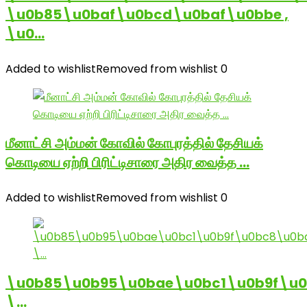
\u0b85\u0baf\u0bcd\u0baf\u0bbe ,
\u0…
Added to wishlist
Removed from wishlist
0
மீனாட்சி அம்மன் கோவில் கோபுரத்தில் தேசியக்
கொடியை ஏற்றி பிரிட்டிசாரை அதிர வைத்த …
Added to wishlist
Removed from wishlist
0
\u0b85\u0b95\u0bae\u0bc1\u0b9f\u
\…