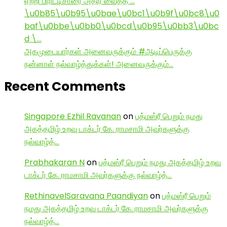
ஏற்றி பிரிட்டிசாரை அதிர வைத்த …
\u0b85\u0b95\u0bae\u0bc1\u0b9f\u0bc8\u0
baf\u0bbe\u0bb0\u0bcd\u0b95\u0bb3\u0bc
d \…
அகமுடையார்கள் அனைவருக்கும் #ஆடிப்பெருக்கு
நன்னாள் நல்வாழ்த்துக்கள்! அனைவருக்கும்…
Recent Comments
Singapore Ezhil Ravanan
on
பத்மஸ்ரீ பெறும் நமது
அகத்தமிழ் உறவு டாக்டர் கே. ராமசாமி அவர்களுக்கு
நல்வாழ்த்…
Prabhakaran N
on
பத்மஸ்ரீ பெறும் நமது அகத்தமிழ் உறவு
டாக்டர் கே. ராமசாமி அவர்களுக்கு நல்வாழ்த்…
RethinavelSaravana Paandiyan
on
பத்மஸ்ரீ பெறும்
நமது அகத்தமிழ் உறவு டாக்டர் கே. ராமசாமி அவர்களுக்கு
நல்வாழ்த்…