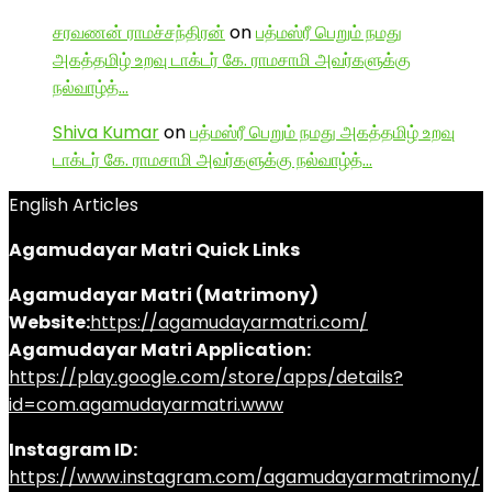
சரவணன் ராமச்சந்திரன்
on
பத்மஸ்ரீ பெறும் நமது
அகத்தமிழ் உறவு டாக்டர் கே. ராமசாமி அவர்களுக்கு
நல்வாழ்த்…
Shiva Kumar
on
பத்மஸ்ரீ பெறும் நமது அகத்தமிழ் உறவு
டாக்டர் கே. ராமசாமி அவர்களுக்கு நல்வாழ்த்…
English Articles
Agamudayar Matri Quick Links
Agamudayar Matri (Matrimony)
Website:
https://agamudayarmatri.com/
Agamudayar Matri Application:
https://play.google.com/store/apps/details?
id=com.agamudayarmatri.www
Instagram ID:
https://www.instagram.com/agamudayarmatrimony/