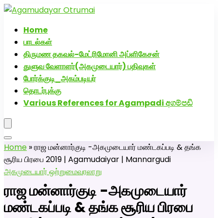
அகமுடையார் திருமண வரன்களுக்கு அகமுடையார்மேட்ரி-பெண்
திருமண சேவை! வாட்ஸப் எண்: 72005
Home
பாடல்கள்
திருமண தகவல்-மேட்ரிமோனி அப்ளிகேசன்
துளுவ வேளாளர்(அகமுடையார்) பதிவுகள்
போர்க்குடி_அகம்படியர்
தொடர்புக்கு
Various References for Agampadi අගම්පඩි
Home
»
ராஜ மன்னார்குடி -அகமுடையார் மண்டகப்படி & தங்க
சூரிய பிரபை 2019 | Agamudaiyar | Mannargudi
அகமுடையார் ஒற்றுமை
வரலாறு
ராஜ மன்னார்குடி -அகமுடையார்
மண்டகப்படி & தங்க சூரிய பிரபை