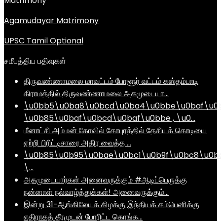
Matrimony
Agamudayar Matrimony
UPSC Tamil Optional
சமீபத்திய பதிவுகள்
திருவண்ணாமலை மாவட்டம் போளூர் வட்டம் கஸ்தம்பாடி
கிராமத்தில் திருவண்ணாமலை அகமுடையா…
\u0bb5\u0ba8\u0bcd\u0ba4\u0bbe\u0baf\u0
\u0b85\u0baf\u0bcd\u0baf\u0bbe , \u0…
மீனாட்சி அம்மன் கோவில் கோபுரத்தில் தேசியக் கொடியை
ஏற்றி பிரிட்டிசாரை அதிர வைத்த …
\u0b85\u0b95\u0bae\u0bc1\u0b9f\u0bc8\u0b
\…
அகமுடையார்கள் அனைவருக்கும் #ஆடிப்பெருக்கு
நன்னாள் நல்வாழ்த்துக்கள்! அனைவருக்கும்…
இன்று 31-ஆங்கிலேயக் கிழக்கு இந்தியக் கம்பெனிக்கு
எதிராகத் தீரமுடன் போரிட்ட கொங்க…