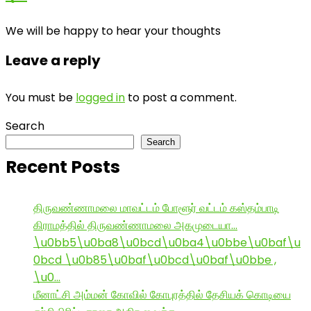
We will be happy to hear your thoughts
Leave a reply
You must be
logged in
to post a comment.
Search
Search
Recent Posts
திருவண்ணாமலை மாவட்டம் போளூர் வட்டம் கஸ்தம்பாடி
கிராமத்தில் திருவண்ணாமலை அகமுடையா…
\u0bb5\u0ba8\u0bcd\u0ba4\u0bbe\u0baf\u
0bcd \u0b85\u0baf\u0bcd\u0baf\u0bbe ,
\u0…
மீனாட்சி அம்மன் கோவில் கோபுரத்தில் தேசியக் கொடியை