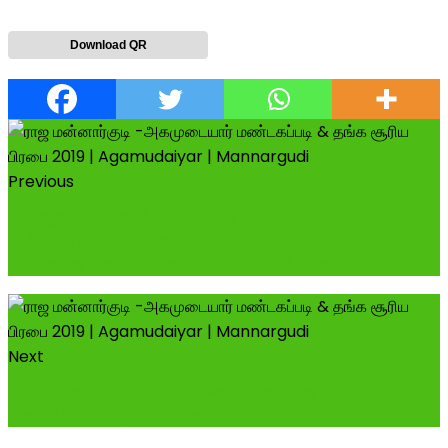
Download QR
Previous
#வேலூர்_மண்ணின்_மைந்தர்
#நீதிதவறாத_அகமுடையார்
#தேவரை_காத்த_முதலியார் #கல்விக்கொட...
Next
மன்னார்குடி சூரிய பிரபை வாகனம் குறித்து நேற்று கேட்ட
கேள்விக்கு எவரும் பதில் தரவ...