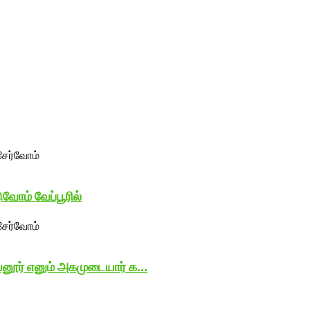
வோம் வேப்பூரில்
யனூர் எனும் அகமுடையார் க...