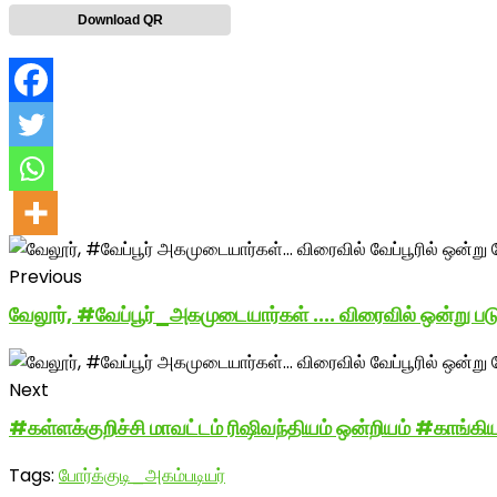
Download QR
Previous
வேலூர், #வேப்பூர்_அகமுடையார்கள் .... விரைவில் ஒன்று படு
Next
#கள்ளக்குறிச்சி மாவட்டம் ரிஷிவந்தியம் ஒன்றியம் #காங்கி
Tags:
போர்க்குடி_அகம்படியர்