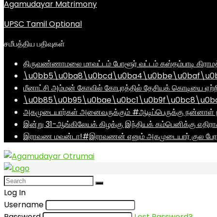
Agamudayar Matrimony
UPSC Tamil Optional
சமீபத்திய பதிவுகள்
திருவண்ணாமலை மாவட்டம் போளூர் வட்டம் கஸ்தம்பாடி கி
\u0bb5\u0ba8\u0bcd\u0ba4\u0bbe\u0baf\u0bc
மீனாட்சி அம்மன் கோவில் கோபுரத்தில் தேசியக் கொடியை ஏற்ற
\u0b85\u0b95\u0bae\u0bc1\u0b9f\u0bc8\u0b
அகமுடையார்கள் அனைவருக்கும் #ஆடிப்பெருக்கு நன்னாள் ந
இன்று 31-ஆங்கிலேயக் கிழக்கு இந்தியக் கம்பெனிக்கு எதிர
இராவண மவன்டா!#இராவணன் எனும் அகமுடையார் குல பேரர
Log In
Username
Password
Lost Password?