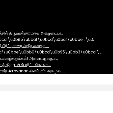
ராமத்தில் திருவண்ணாமலை அகமுடையா…
d \u0b85\u0baf\u0bcd\u0baf\u0bbe , \u0…
ி பிரிட்டிசாரை அதிர வைத்த …
af\u0bbe\u0bb0\u0bcd\u0b95\u0bb3\u0bcd \…
ல்வாழ்த்துக்கள்! அனைவருக்கும்…
ாகத் தீரமுடன் போரிட்ட கொங்க…
சர்! #ravanan விளம்பரம்: அகமுடை…