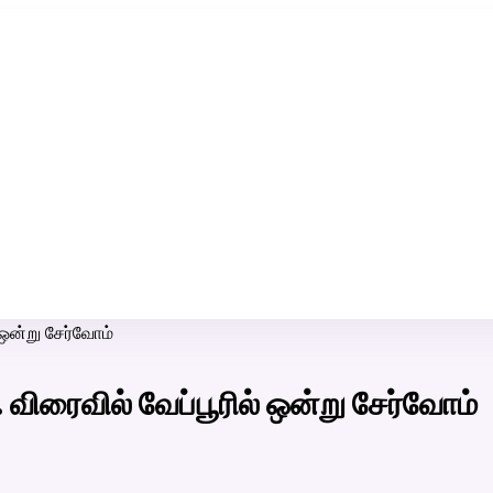
ரி-பெண் வீட்டாருக்கு 100% இலவச திருமண சேவை! வாட்ஸப் எண்:
7200507629
 ஒன்று சேர்வோம்
விரைவில் வேப்பூரில் ஒன்று சேர்வோம்