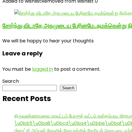
Added to wishlist
Removed from wishlist
0
சோர்ந்து விடாதே அகமுடைய பேரினமே..நமக்கென்று 
We will be happy to hear your thoughts
Leave a reply
You must be
logged in
to post a comment.
Search
Search
Recent Posts
திருவண்ணாமலை மாவட்டம் போளூர் வட்டம் கஸ்தம்பாடி கி
\u0bb5\u0ba8\u0bcd\u0ba4\u0bbe\u0baf\u0bc
மீனாட்சி அம்மன் கோவில் கோபுரத்தில் தேசியக் கொடியை ஏற்ற