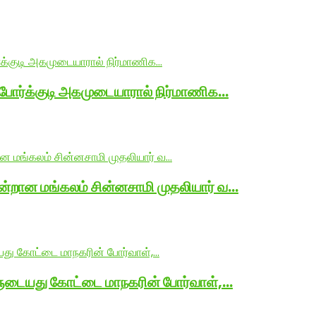
 போர்க்குடி அகமுடையாரால் நிர்மாணிக…
ன்றான மங்கலம் சின்னசாமி முதலியார் வ…
ளுடையது கோட்டை மாநகரின் போர்வாள்,…