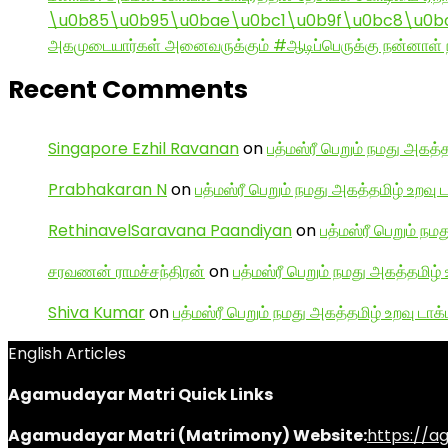
\u0b85\u0b95\u0bae\u0bc1\u0b9f\u0bc8\u0b
அகமுடையார்கள் அனைவருக்கும் #ஆடிப்பெருக்கு நன்னாள் ந
Recent Comments
Singapore Ezhil Ravanan
on
பத்மஸ்ரீ பெறும் நமது அகத்த
Prabhakaran N
on
பத்மஸ்ரீ பெறும் நமது அகத்தமிழ் உறவு 
RethinavelSaravana Paandiyan
on
பத்மஸ்ரீ பெறும் நம
சரவணன் ராமச்சந்திரன்
on
பத்மஸ்ரீ பெறும் நமது அகத்தமிழ் 
Shiva Kumar
on
பத்மஸ்ரீ பெறும் நமது அகத்தமிழ் உறவு டாக்
English Articles
Agamudayar Matri Quick Links
Agamudayar Matri (Matrimony) Website:
https://