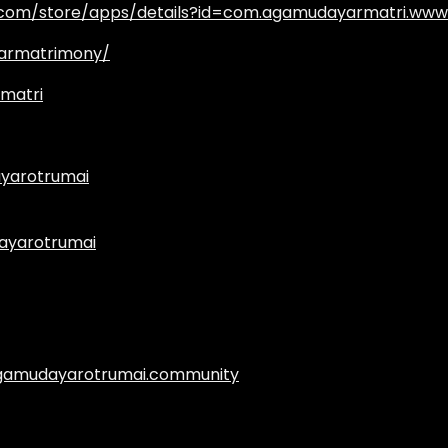
e.com/store/apps/details?id=com.agamudayarmatri.www
armatrimony/
matri
yarotrumai
ayarotrumai
.agamudayarotrumai.community