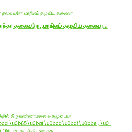
நிரந்தர தலைவரோ,,மாநிலம் தழுவிய தலைவர…
ராமத்தில் திருவண்ணாமலை அகமுடையா…
d \u0b85\u0baf\u0bcd\u0baf\u0bbe , \u0…
ி பிரிட்டிசாரை அதிர வைத்த …