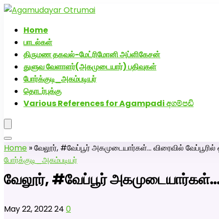
அகமுடையார் திருமண வரன்களுக்கு அகமுடையார்மேட்
Home
பாடல்கள்
திருமண தகவல்-மேட்ரிமோனி அப்ளிகேசன்
துளுவ வேளாளர்(அகமுடையார்) பதிவுகள்
போர்க்குடி_அகம்படியர்
தொடர்புக்கு
Various References for Agampadi අගම්පඩි
Home
»
வேலூர், #வேப்பூர் அகமுடையார்கள்… விரைவில் வேப்பூரில்
போர்க்குடி_அகம்படியர்
வேலூர், #வேப்பூர் அகமுடையார்கள்… 
May 22, 2022
24
0