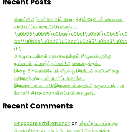
Recent Posts
மீனாட்சி அம்மன் கோவில் கோபுரத்தில் தேசியக் கொடியை
ஏற்றி பிரிட்டிசாரை அதிர வைத்த …
\u0b85\u0b95\u0bae\u0bc1\u0b9f\u0bc8\u0
baf\u0bbe\u0bb0\u0bcd\u0b95\u0bb3\u0bc
d \…
அகமுடையார்கள் அனைவருக்கும் #ஆடிப்பெருக்கு
நன்னாள் நல்வாழ்த்துக்கள்! அனைவருக்கும்…
இன்று 31-ஆங்கிலேயக் கிழக்கு இந்தியக் கம்பெனிக்கு
எதிராகத் தீரமுடன் போரிட்ட கொங்க…
இராவண மவன்டா!#இராவணன் எனும் அகமுடையார் குல
பேரரசர்! #ravanan விளம்பரம்: அகமுடை…
Recent Comments
Singapore Ezhil Ravanan
on
பத்மஸ்ரீ பெறும் நமது
அகத்தமிழ் உறவு டாக்டர் கே. ராமசாமி அவர்களுக்கு