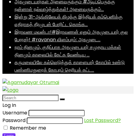
அகமுடையார்கள் அனைவருக்கும் #ஆடிப்பெருக்கு
நன்னாள் நல்வாழ்த்துக்கள்! அனைவருக்கும்…
இன்று 31-ஆங்கிலேயக் கிழக்கு இந்தியக் கம்பெனிக்கு
எதிராகத் தீரமுடன் போரிட்ட கொங்க…
இராவண மவன்டா!#இராவணன் எனும் அகமுடையார் குல
பேரரசர்! #ravanan விளம்பரம்: அகமுடை…
நாம் தினமும், குறிப்பாக அகமுடையார் சமுதாய மக்கள்
தினமும் காலையில் கேட்க வேண்டிய …
கருமலையிலே கல்லெடுத்துக் காளையார் கோயில் உண்டு
பண்ணிமதுரைக் கோபுரம் தெரியக் கட்ட…
Log In
Username
Password
Lost Password?
Remember me
Login