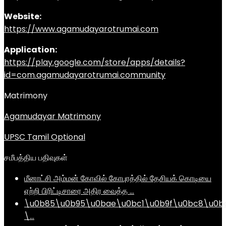
Website:
https://www.agamudayarotrumai.com
Application:
https://play.google.com/store/apps/details?
id=com.agamudayarotrumai.community
Matrimony
Agamudayar Matrimony
UPSC Tamil Optional
சமீபத்திய பதிவுகள்
மீனாட்சி அம்மன் கோவில் கோபுரத்தில் தேசியக் கொடியை
ஏற்றி பிரிட்டிசாரை அதிர வைத்த …
\u0b85\u0b95\u0bae\u0bc1\u0b9f\u0bc8\u0b
\…