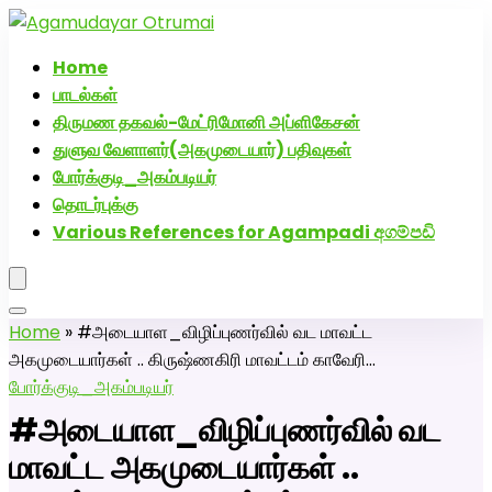
அகமுடையார் திருமண வரன்களுக்கு அகமுடையார்மேட்ரி-
பெண் வீட்டாருக்கு 100% இலவச திருமண சேவை! வாட்ஸப்
Home
எண்: 7200507629
பாடல்கள்
திருமண தகவல்-மேட்ரிமோனி அப்ளிகேசன்
துளுவ வேளாளர்(அகமுடையார்) பதிவுகள்
போர்க்குடி_அகம்படியர்
தொடர்புக்கு
Various References for Agampadi අගම්පඩි
Home
»
#அடையாள_விழிப்புணர்வில் வட மாவட்ட
அகமுடையார்கள் .. கிருஷ்ணகிரி மாவட்டம் காவேரி…
போர்க்குடி_அகம்படியர்
#அடையாள_விழிப்புணர்வில் வட
மாவட்ட அகமுடையார்கள் ..