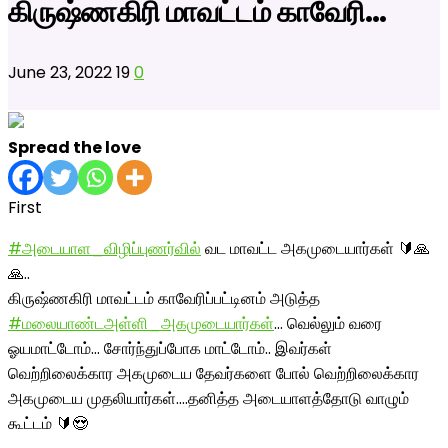
கிருஷ்ணகிரி மாவட்டம் காவேரி…
June 23, 2022
19
0
Spread the love
First
#அடையாள_விழிப்புணர்வில்
வட மாவட்ட அகமுடையார்கள் 🔰🙏
🙏..
கிருஷ்ணகிரி மாவட்டம் காவேரிப்பட்டினம் அடுத்த
#மலையாண்டஅள்ளி_அகமுடையார்கள்
… வெல்லும் வரை
ஓயமாட்டோம்… சோர்ந்துப்போக மாட்டோம்.. இவர்கள்
வெற்றிலைக்கார அகமுடைய தேவர்களை போல் வெற்றிலைக்கார
அகமுடைய முதலியார்கள்….தனித்த அடையாளத்தோடு வாழும்
கூட்டம் 🔰😍