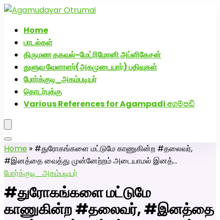
அகமுடையார் திருமண வரன்களுக்கு அகமுடையார்மேட்ரி-
பெண் வீட்டாருக்கு 100% இலவச திருமண சேவை! வாட்ஸப்
Home
எண்: 7200507629
பாடல்கள்
திருமண தகவல்-மேட்ரிமோனி அப்ளிகேசன்
துளுவ வேளாளர்(அகமுடையார்) பதிவுகள்
போர்க்குடி_அகம்படியர்
தொடர்புக்கு
Various References for Agampadi අගම්පඩි
Home
»
#துரோகங்களை மட்டுமே காணுகின்ற #தலைவர்,
#இனத்தை வைத்து முன்னேற்றம் அடையாமல் இனத்…
போர்க்குடி_அகம்படியர்
#துரோகங்களை மட்டுமே
காணுகின்ற #தலைவர், #இனத்தை