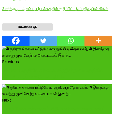
போர்க்குடி_அகம்படியர் பக்கத்தில் குறிப்பிட்ட இப்பதிவுவின் லிங்க்
Download QR
Previous
சென்னை பகுதியில் அதாவது திருநின்றமலை பகுதியில்
கி.பி 14ம் நூற்றாண்டு காலத்திய...
Next
இன்று பிறந்தநாள் காணும் அதிமுக வேலூர் மாநகர மாவட்ட