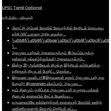
UPSC Tamil Optional
சமீபத்திய பதிவுகள்
மீனாட்சி அம்மன் கோவில் கோபுரத்தில் தேசியக் கொடியை
ஏற்றி பிரிட்டிசாரை அதிர வைத்த …
\u0b85\u0b95\u0bae\u0bc1\u0b9f\u0bc8\u0b
\…
அகமுடையார்கள் அனைவருக்கும் #ஆடிப்பெருக்கு
நன்னாள் நல்வாழ்த்துக்கள்! அனைவருக்கும்…
இன்று 31-ஆங்கிலேயக் கிழக்கு இந்தியக் கம்பெனிக்கு
எதிராகத் தீரமுடன் போரிட்ட கொங்க…
இராவண மவன்டா!#இராவணன் எனும் அகமுடையார் குல
பேரரசர்! #ravanan விளம்பரம்: அகமுடை…
நாம் தினமும், குறிப்பாக அகமுடையார் சமுதாய மக்கள்
தினமும் காலையில் கேட்க வேண்டிய …
கருமலையிலே கல்லெடுத்துக் காளையார் கோயில் உண்டு
பண்ணிமதுரைக் கோபுரம் தெரியக் கட்ட…