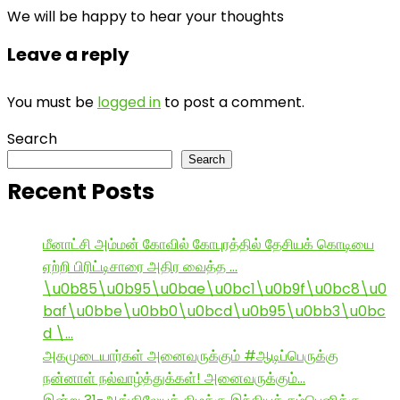
We will be happy to hear your thoughts
Leave a reply
You must be
logged in
to post a comment.
Search
Search
Recent Posts
மீனாட்சி அம்மன் கோவில் கோபுரத்தில் தேசியக் கொடியை
ஏற்றி பிரிட்டிசாரை அதிர வைத்த …
\u0b85\u0b95\u0bae\u0bc1\u0b9f\u0bc8\u0
baf\u0bbe\u0bb0\u0bcd\u0b95\u0bb3\u0bc
d \…
அகமுடையார்கள் அனைவருக்கும் #ஆடிப்பெருக்கு
நன்னாள் நல்வாழ்த்துக்கள்! அனைவருக்கும்…