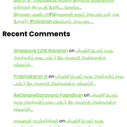
இன்று 31-ஆங்கிலேயக் கிழக்கு இந்தியக் கம்பெனிக்கு
எதிராகத் தீரமுடன் போரிட்ட கொங்க…
இராவண மவன்டா!#இராவணன் எனும் அகமுடையார் குல
பேரரசர்! #ravanan விளம்பரம்: அகமுடை…
Recent Comments
Singapore Ezhil Ravanan
on
பத்மஸ்ரீ பெறும் நமது
அகத்தமிழ் உறவு டாக்டர் கே. ராமசாமி அவர்களுக்கு
நல்வாழ்த்…
Prabhakaran N
on
பத்மஸ்ரீ பெறும் நமது அகத்தமிழ் உறவு
டாக்டர் கே. ராமசாமி அவர்களுக்கு நல்வாழ்த்…
RethinavelSaravana Paandiyan
on
பத்மஸ்ரீ பெறும்
நமது அகத்தமிழ் உறவு டாக்டர் கே. ராமசாமி அவர்களுக்கு
நல்வாழ்த்…
சரவணன் ராமச்சந்திரன்
on
பத்மஸ்ரீ பெறும் நமது