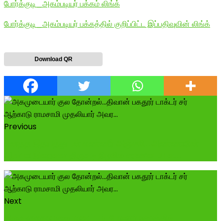
போர்க்குடி_அகம்படியர் பக்கம் லிங்க்
போர்க்குடி_அகம்படியர் பக்கத்தில் குறிப்பிட்ட இப்பதிவுவின் லிங்க்
Download QR
Previous
கனத்த இதயத்துடன் கண்ணீர் அஞ்சலி!!அண்ணாரின்
ஆன்மா இறைவன் திருவடி நிழலில் சரணடைய வ...
Next
திருவண்ணாமலை மாவட்டம், போளூர் நகரத்தில்