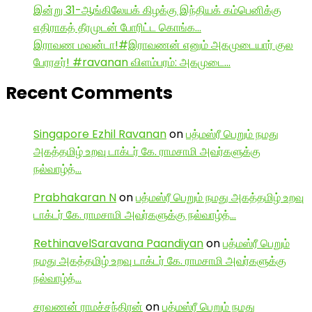
இன்று 31-ஆங்கிலேயக் கிழக்கு இந்தியக் கம்பெனிக்கு
எதிராகத் தீரமுடன் போரிட்ட கொங்க…
இராவண மவன்டா!#இராவணன் எனும் அகமுடையார் குல
பேரரசர்! #ravanan விளம்பரம்: அகமுடை…
Recent Comments
Singapore Ezhil Ravanan
on
பத்மஸ்ரீ பெறும் நமது
அகத்தமிழ் உறவு டாக்டர் கே. ராமசாமி அவர்களுக்கு
நல்வாழ்த்…
Prabhakaran N
on
பத்மஸ்ரீ பெறும் நமது அகத்தமிழ் உறவு
டாக்டர் கே. ராமசாமி அவர்களுக்கு நல்வாழ்த்…
RethinavelSaravana Paandiyan
on
பத்மஸ்ரீ பெறும்
நமது அகத்தமிழ் உறவு டாக்டர் கே. ராமசாமி அவர்களுக்கு
நல்வாழ்த்…
சரவணன் ராமச்சந்திரன்
on
பத்மஸ்ரீ பெறும் நமது