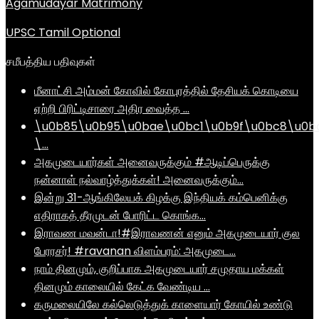
Agamudayar Matrimony
UPSC Tamil Optional
சமீபத்திய பதிவுகள்
மீனாட்சி அம்மன் கோவில் கோபுரத்தில் தேசியக் கொடியை
ஏற்றி பிரிட்டிசாரை அதிர வைத்த …
\u0b85\u0b95\u0bae\u0bc1\u0b9f\u0bc8\u0b
\…
அகமுடையார்கள் அனைவருக்கும் #ஆடிப்பெருக்கு
நன்னாள் நல்வாழ்த்துக்கள்! அனைவருக்கும்…
இன்று 31-ஆங்கிலேயக் கிழக்கு இந்தியக் கம்பெனிக்கு
எதிராகத் தீரமுடன் போரிட்ட கொங்க…
இராவண மவன்டா!#இராவணன் எனும் அகமுடையார் குல
பேரரசர்! #ravanan விளம்பரம்: அகமுடை…
நாம் தினமும், குறிப்பாக அகமுடையார் சமுதாய மக்கள்
தினமும் காலையில் கேட்க வேண்டிய …
கருமலையிலே கல்லெடுத்துக் காளையார் கோயில் உண்டு