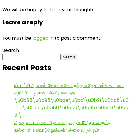
We will be happy to hear your thoughts
Leave a reply
You must be
logged in
to post a comment.
Search
Search
Recent Posts
மீனாட்சி அம்மன் கோவில் கோபுரத்தில் தேசியக் கொடியை
ஏற்றி பிரிட்டிசாரை அதிர வைத்த …
\u0b85\u0b95\u0bae\u0bc1\u0b9f\u0bc8\u0
baf\u0bbe\u0bb0\u0bcd\u0b95\u0bb3\u0bc
d \…
அகமுடையார்கள் அனைவருக்கும் #ஆடிப்பெருக்கு
நன்னாள் நல்வாழ்த்துக்கள்! அனைவருக்கும்…