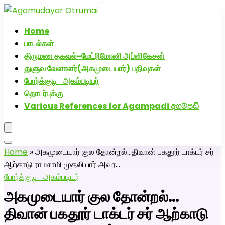
அகமுடையார் திருமண வரன்களுக்கு அகமுடையார்மேட்ரி-
பெண் வீட்டாருக்கு 100% இலவச திருமண சேவை! வாட்ஸப்
Home
எண்: 7200507629
பாடல்கள்
திருமண தகவல்-மேட்ரிமோனி அப்ளிகேசன்
துளுவ வேளாளர்(அகமுடையார்) பதிவுகள்
போர்க்குடி_அகம்படியர்
தொடர்புக்கு
Various References for Agampadi අගම්පඩි
Home
»
அகமுடையார் குல தோன்றல்…திவான் பகதூர் டாக்டர் சர்
ஆற்காடு ராமசாமி முதலியார் அவர…
போர்க்குடி_அகம்படியர்
அகமுடையார் குல தோன்றல்…
திவான் பகதூர் டாக்டர் சர் ஆற்காடு