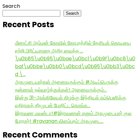
Search
Search
Recent Posts
மீனாட்சி அம்மன் கோவில் கோபுரத்தில் தேசியக் கொடியை
ஏற்றி பிரிட்டிசாரை அதிர வைத்த …
\u0b85\u0b95\u0bae\u0bc1\u0b9f\u0bc8\u0
baf\u0bbe\u0bb0\u0bcd\u0b95\u0bb3\u0bc
d \…
அகமுடையார்கள் அனைவருக்கும் #ஆடிப்பெருக்கு
நன்னாள் நல்வாழ்த்துக்கள்! அனைவருக்கும்…
இன்று 31-ஆங்கிலேயக் கிழக்கு இந்தியக் கம்பெனிக்கு
எதிராகத் தீரமுடன் போரிட்ட கொங்க…
இராவண மவன்டா!#இராவணன் எனும் அகமுடையார் குல
பேரரசர்! #ravanan விளம்பரம்: அகமுடை…
Recent Comments