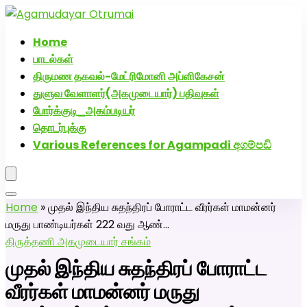
அகமுடையார் திருமண வரன்களுக்கு அகமுடையார்மேட்ரி-
பெண் வீட்டாருக்கு 100% இலவச திருமண சேவை! வாட்ஸப்
Home
எண்: 7200507629
பாடல்கள்
திருமண தகவல்-மேட்ரிமோனி அப்ளிகேசன்
துளுவ வேளாளர்(அகமுடையார்) பதிவுகள்
போர்க்குடி_அகம்படியர்
தொடர்புக்கு
Various References for Agampadi අගම්පඩි
Home
»
முதல் இந்திய சுதந்திரப் போராட்ட வீரர்கள் மாமன்னர்
மருது பாண்டியர்கள் 222 வது ஆண்…
திருத்தணி அகமுடையார் சங்கம்
முதல் இந்திய சுதந்திரப் போராட்ட
வீரர்கள் மாமன்னர் மருது