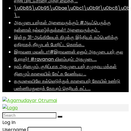
ஏற்றி பிரிட்டிசாரை அதிர வைத்த …
\u0b85\u0b95\u0bae\u0bc1\u0b9f\u0bc8\u0b
\…
அகமுடையார்கள் அனைவருக்கும் #ஆடிப்பெருக்கு
நன்னாள் நல்வாழ்த்துக்கள்! அனைவருக்கும்…
இன்று 31-ஆங்கிலேயக் கிழக்கு இந்தியக் கம்பெனிக்கு
எதிராகத் தீரமுடன் போரிட்ட கொங்க…
இராவண மவன்டா!#இராவணன் எனும் அகமுடையார் குல
பேரரசர்! #ravanan விளம்பரம்: அகமுடை…
நாம் தினமும், குறிப்பாக அகமுடையார் சமுதாய மக்கள்
தினமும் காலையில் கேட்க வேண்டிய …
கருமலையிலே கல்லெடுத்துக் காளையார் கோயில் உண்டு
பண்ணிமதுரைக் கோபுரம் தெரியக் கட்ட…
Log In
Username