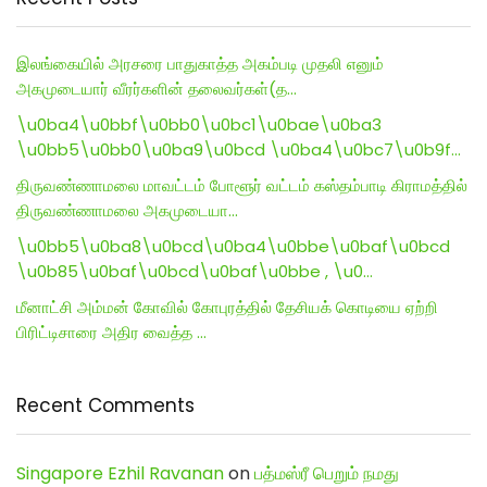
இலங்கையில் அரசரை பாதுகாத்த அகம்படி முதலி எனும்
அகமுடையார் வீரர்களின் தலைவர்கள்(த…
\u0ba4\u0bbf\u0bb0\u0bc1\u0bae\u0ba3
\u0bb5\u0bb0\u0ba9\u0bcd \u0ba4\u0bc7\u0b9f…
திருவண்ணாமலை மாவட்டம் போளூர் வட்டம் கஸ்தம்பாடி கிராமத்தில்
திருவண்ணாமலை அகமுடையா…
\u0bb5\u0ba8\u0bcd\u0ba4\u0bbe\u0baf\u0bcd
\u0b85\u0baf\u0bcd\u0baf\u0bbe , \u0…
மீனாட்சி அம்மன் கோவில் கோபுரத்தில் தேசியக் கொடியை ஏற்றி
பிரிட்டிசாரை அதிர வைத்த …
Recent Comments
Singapore Ezhil Ravanan
on
பத்மஸ்ரீ பெறும் நமது