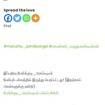
Spread the love
First
#maruthu_pandiyargal
#மாமன்னர்_மருதுபாண்டியர்கள்
இப்பதிவு போர்க்குடி_அகம்படியர்
பேஸ்புக் பக்கத்தில் இருந்து பெறப்பட்டது! (இதற்காய்
அவர்களுக்கு நன்றி) .
போர்க்குடி_அகம்படியர் பக்கம் லிங்க்