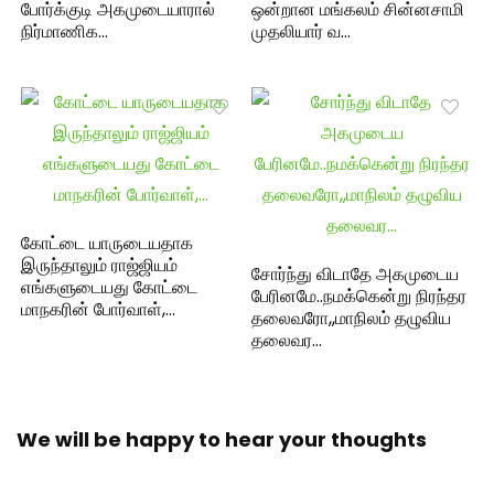
போர்க்குடி அகமுடையாரால்
ஒன்றான மங்கலம் சின்னசாமி
நிர்மாணிக…
முதலியார் வ…
கோட்டை யாருடையதாக
இருந்தாலும் ராஜ்ஜியம்
சோர்ந்து விடாதே அகமுடைய
எங்களுடையது கோட்டை
பேரினமே..நமக்கென்று நிரந்தர
மாநகரின் போர்வாள்,…
தலைவரோ,,மாநிலம் தழுவிய
தலைவர…
We will be happy to hear your thoughts