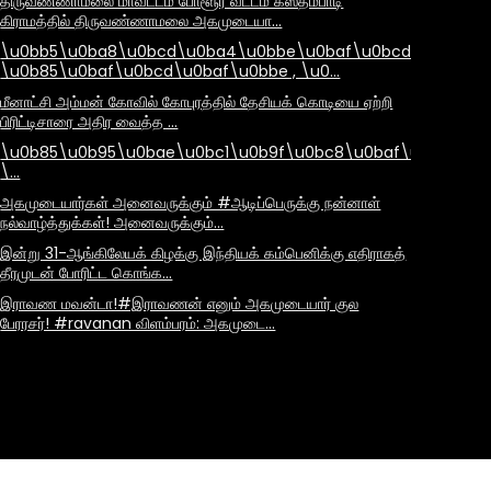
திருவண்ணாமலை மாவட்டம் போளூர் வட்டம் கஸ்தம்பாடி
கிராமத்தில் திருவண்ணாமலை அகமுடையா…
\u0bb5\u0ba8\u0bcd\u0ba4\u0bbe\u0baf\u0bcd
\u0b85\u0baf\u0bcd\u0baf\u0bbe , \u0…
மீனாட்சி அம்மன் கோவில் கோபுரத்தில் தேசியக் கொடியை ஏற்றி
பிரிட்டிசாரை அதிர வைத்த …
\u0b85\u0b95\u0bae\u0bc1\u0b9f\u0bc8\u0baf\u0bbe\u
\…
அகமுடையார்கள் அனைவருக்கும் #ஆடிப்பெருக்கு நன்னாள்
நல்வாழ்த்துக்கள்! அனைவருக்கும்…
இன்று 31-ஆங்கிலேயக் கிழக்கு இந்தியக் கம்பெனிக்கு எதிராகத்
தீரமுடன் போரிட்ட கொங்க…
இராவண மவன்டா!#இராவணன் எனும் அகமுடையார் குல
பேரரசர்! #ravanan விளம்பரம்: அகமுடை…