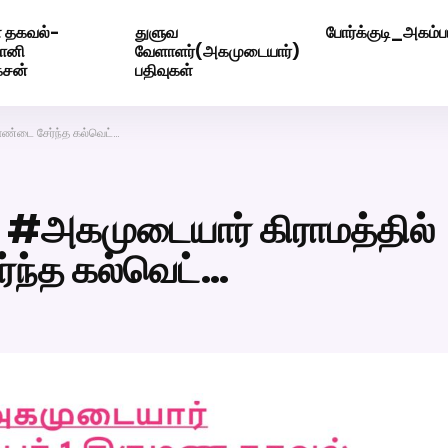
 தகவல்-
துளுவ
போர்க்குடி_அகம்பட
ெண் வீட்டாருக்கு 100% இலவச திருமண சேவை! வாட்ஸப் எண்: 720
மோனி
வேளாளர்(அகமுடையார்)
ேசன்
பதிவுகள்
ாண்டை சேர்ந்த கல்வெட்…
் #அகமுடையார் கிராமத்தில்
்ந்த கல்வெட்…