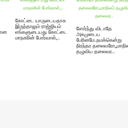
கோட்டை யாருடையதாக
இருந்தாலும் ராஜ்ஜியம்
சோர்ந்து விடாதே
றான
எங்களுடையது கோட்டை
அகமுடைய
மாநகரின் போர்வாள்,…
பேரினமே..நமக்கென்று
நிரந்தர தலைவரோ,,மாநில
தழுவிய தலைவர…