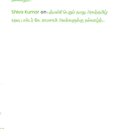
Shiva Kumar
on
பத்மஸ்ரீ பெறும் நமது அகத்தமிழ்
உறவு டாக்டர் கே. ராமசாமி அவர்களுக்கு நல்வாழ்த்…