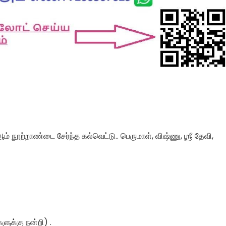
ஆம் நூற்றாண்டை சேர்ந்த கல்வெட்டு.. பெருமாள், விஷ்ணு, ஶ்ரீ தேவி,
களுக்கு நன்றி) .