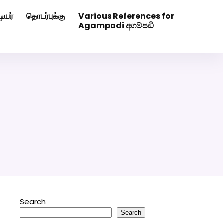
ியர்
தொடர்புக்கு
Various References for
0507629
Click Here to Download Matrimony App
Agampadi අගම්පඩි
Search
Search