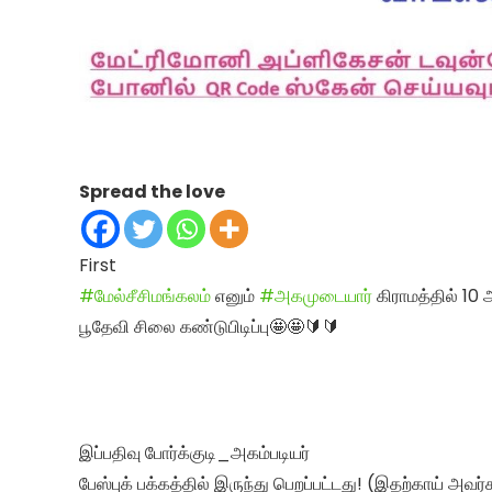
Spread the love
First
#மேல்சீசிமங்கலம்
எனும்
#அகமுடையார்
கிராமத்தில் 10 
பூதேவி சிலை கண்டுபிடிப்பு🤩🤩🔰🔰
இப்பதிவு போர்க்குடி_அகம்படியர்
பேஸ்புக் பக்கத்தில் இருந்து பெறப்பட்டது! (இதற்காய் அவர்