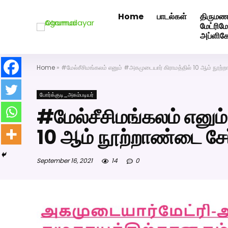
Home
பாடல்கள்
திருமண
அகமுடையார் திருமண வரன்களுக்கு அகமுடையார்மேட்ரி-ப
மேட்ரி
அப்ளிக
Home
»
#மேல்சீசிமங்கலம் எனும் #அகமுடையார் கிராமத்தில் 10 ஆம் நூற்ற
போர்க்குடி_அகம்படியர்
#மேல்சீசிமங்கலம் எனும
10 ஆம் நூற்றாண்டை சேர
September 16, 2021
14
0