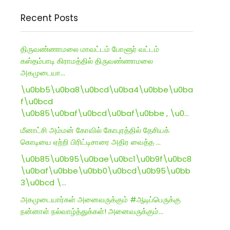
Recent Posts
திருவண்ணாமலை மாவட்டம் போளூர் வட்டம்
கஸ்தம்பாடி கிராமத்தில் திருவண்ணாமலை
அகமுடையா…
\u0bb5\u0ba8\u0bcd\u0ba4\u0bbe\u0ba
f\u0bcd
\u0b85\u0baf\u0bcd\u0baf\u0bbe , \u0…
மீனாட்சி அம்மன் கோவில் கோபுரத்தில் தேசியக்
கொடியை ஏற்றி பிரிட்டிசாரை அதிர வைத்த …
\u0b85\u0b95\u0bae\u0bc1\u0b9f\u0bc8
\u0baf\u0bbe\u0bb0\u0bcd\u0b95\u0bb
3\u0bcd \…
அகமுடையார்கள் அனைவருக்கும் #ஆடிப்பெருக்கு
நன்னாள் நல்வாழ்த்துக்கள்! அனைவருக்கும்…