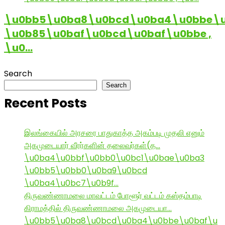
\u0bb5\u0ba8\u0bcd\u0ba4\u0bbe\u
\u0b85\u0baf\u0bcd\u0baf\u0bbe ,
\u0…
Search
Search
Recent Posts
இலங்கையில் அரசரை பாதுகாத்த அகம்படி முதலி எனும்
அகமுடையார் வீரர்களின் தலைவர்கள்(த…
\u0ba4\u0bbf\u0bb0\u0bc1\u0bae\u0ba3
\u0bb5\u0bb0\u0ba9\u0bcd
\u0ba4\u0bc7\u0b9f…
திருவண்ணாமலை மாவட்டம் போளூர் வட்டம் கஸ்தம்பாடி
கிராமத்தில் திருவண்ணாமலை அகமுடையா…
\u0bb5\u0ba8\u0bcd\u0ba4\u0bbe\u0baf\u