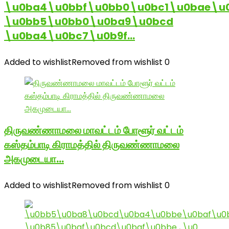
\u0ba4\u0bbf\u0bb0\u0bc1\u0bae\u
\u0bb5\u0bb0\u0ba9\u0bcd
\u0ba4\u0bc7\u0b9f…
Added to wishlist
Removed from wishlist
0
திருவண்ணாமலை மாவட்டம் போளூர் வட்டம்
கஸ்தம்பாடி கிராமத்தில் திருவண்ணாமலை
அகமுடையா…
Added to wishlist
Removed from wishlist
0