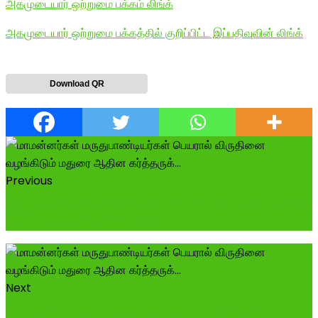
அகமுடையார் ஒற்றுமை பக்கம் லிங்க்
அகமுடையார் ஒற்றுமை பக்கத்தில் குறிப்பிட்ட இப்பதிவுவின் லிங்க்
Download QR
Previous
திருத்தணி தொகுதி பொதட்டூர்பேட்டை சிவசக்தி,M.குப்பன்
அவர்களின் சம்மந்தியம், சிவச...
Next
அகமுடையார் இளைஞர்கள் இந்த அரியவாய்ப்பை