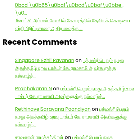
0bcd \u0b85\u0baf\u0bcd\u0baf\u0bbe ,
\u0…
மீனாட்சி அம்மன் கோவில் கோபுரத்தில் தேசியக் கொடியை
ஏற்றி பிரிட்டிசாரை அதிர வைத்த …
Recent Comments
Singapore Ezhil Ravanan
on
பத்மஸ்ரீ பெறும் நமது
அகத்தமிழ் உறவு டாக்டர் கே. ராமசாமி அவர்களுக்கு
நல்வாழ்த்…
Prabhakaran N
on
பத்மஸ்ரீ பெறும் நமது அகத்தமிழ் உறவு
டாக்டர் கே. ராமசாமி அவர்களுக்கு நல்வாழ்த்…
RethinavelSaravana Paandiyan
on
பத்மஸ்ரீ பெறும்
நமது அகத்தமிழ் உறவு டாக்டர் கே. ராமசாமி அவர்களுக்கு
நல்வாழ்த்…
சரவணன் ராமச்சந்திரன்
on
பத்மஸ்ரீ பெறும் நமது