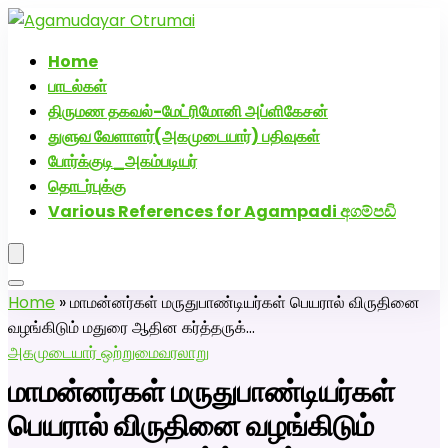
அகமுடையார் திருமண வரன்களுக்கு அகமுடையார்மேட்ரி-
பெண் வீட்டாருக்கு 100% இலவச திருமண சேவை! வாட்ஸப்
Home
எண்: 7200507629
பாடல்கள்
திருமண தகவல்-மேட்ரிமோனி அப்ளிகேசன்
துளுவ வேளாளர்(அகமுடையார்) பதிவுகள்
போர்க்குடி_அகம்படியர்
தொடர்புக்கு
Various References for Agampadi අගම්පඩි
Home
»
மாமன்னர்கள் மருதுபாண்டியர்கள் பெயரால் விருதினை
வழங்கிடும் மதுரை ஆதின கர்த்தருக்…
அகமுடையார் ஒற்றுமை
வரலாறு
மாமன்னர்கள் மருதுபாண்டியர்கள்
பெயரால் விருதினை வழங்கிடும்