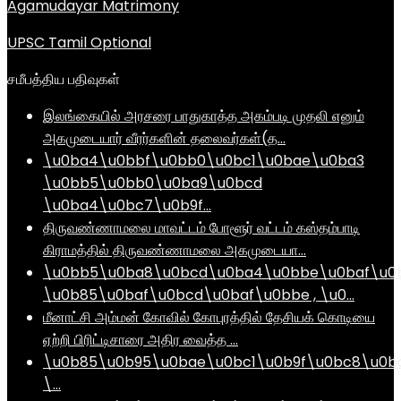
Agamudayar Matrimony
UPSC Tamil Optional
சமீபத்திய பதிவுகள்
இலங்கையில் அரசரை பாதுகாத்த அகம்படி முதலி எனும்
அகமுடையார் வீரர்களின் தலைவர்கள்(த…
\u0ba4\u0bbf\u0bb0\u0bc1\u0bae\u0ba3
\u0bb5\u0bb0\u0ba9\u0bcd
\u0ba4\u0bc7\u0b9f…
திருவண்ணாமலை மாவட்டம் போளூர் வட்டம் கஸ்தம்பாடி
கிராமத்தில் திருவண்ணாமலை அகமுடையா…
\u0bb5\u0ba8\u0bcd\u0ba4\u0bbe\u0baf\u0
\u0b85\u0baf\u0bcd\u0baf\u0bbe , \u0…
மீனாட்சி அம்மன் கோவில் கோபுரத்தில் தேசியக் கொடியை
ஏற்றி பிரிட்டிசாரை அதிர வைத்த …
\u0b85\u0b95\u0bae\u0bc1\u0b9f\u0bc8\u0b
\…