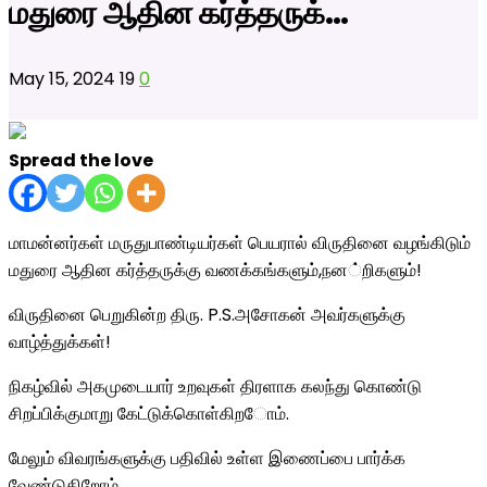
மதுரை ஆதின கர்த்தருக்…
May 15, 2024
19
0
Spread the love
மாமன்னர்கள் மருதுபாண்டியர்க
ள் பெயரால் விருதினை வழங்கிடும்
மதுரை ஆதின கர்த்தருக்கு வணக்கங்களும்,நன
்றிகளும்!
விருதினை பெறுகின்ற திரு. P.S.அசோகன் அவர்களுக்கு
வாழ்த்துக்கள்!
நிகழ்வில் அகமுடையார் உறவுகள் திரளாக கலந்து கொண்டு
சிறப்பிக்குமாறு
கேட்டுக்கொள்கிற
ோம்.
மேலும் விவரங்களுக்கு பதிவில் உள்ள இணைப்பை பார்க்க
வேண்டுகிறோம்.