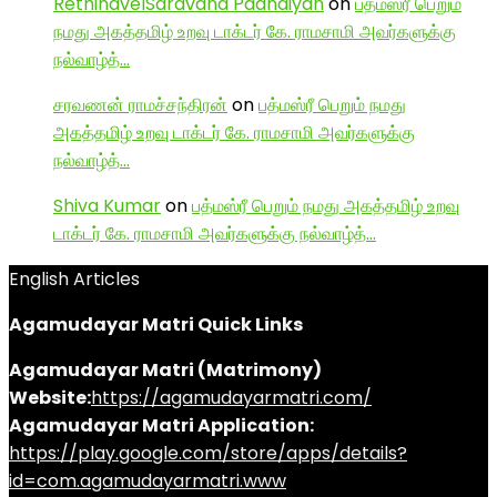
RethinavelSaravana Paandiyan
on
பத்மஸ்ரீ பெறும்
நமது அகத்தமிழ் உறவு டாக்டர் கே. ராமசாமி அவர்களுக்கு
நல்வாழ்த்…
சரவணன் ராமச்சந்திரன்
on
பத்மஸ்ரீ பெறும் நமது
அகத்தமிழ் உறவு டாக்டர் கே. ராமசாமி அவர்களுக்கு
நல்வாழ்த்…
Shiva Kumar
on
பத்மஸ்ரீ பெறும் நமது அகத்தமிழ் உறவு
டாக்டர் கே. ராமசாமி அவர்களுக்கு நல்வாழ்த்…
English Articles
Agamudayar Matri Quick Links
Agamudayar Matri (Matrimony)
Website:
https://agamudayarmatri.com/
Agamudayar Matri Application:
https://play.google.com/store/apps/details?
id=com.agamudayarmatri.www