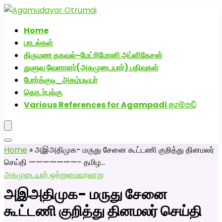
அகமுடையார் திருமண வரன்களுக்கு அகமுடையார்மேட்ரி-
பெண் வீட்டாருக்கு 100% இலவச திருமண சேவை! வாட்ஸப்
Home
எண்: 7200507629
பாடல்கள்
திருமண தகவல்-மேட்ரிமோனி அப்ளிகேசன்
துளுவ வேளாளர்(அகமுடையார்) பதிவுகள்
போர்க்குடி_அகம்படியர்
தொடர்புக்கு
Various References for Agampadi අගම්පඩි
Home
»
அஇஅதிமுக- மருது சேனை கூட்டணி குறித்து தினமலர்
செய்தி ———————- தமிழ…
அகமுடையார் ஒற்றுமை
வரலாறு
அஇஅதிமுக- மருது சேனை
கூட்டணி குறித்து தினமலர் செய்தி