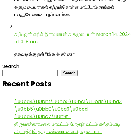
அகமுடையார்கள் ஏற்றுக்கொள்ள மாட்டோம்.நாங்கள்
மருதுசேனையை நம்பவில்லை.
அம்பலூர் எழில் இராவணன் அகமுடையார்
March 14, 2024
at 3:18 am
தகவலுக்கு நன்றிங்க அண்ணா
Search
Search
Recent Posts
\u0ba4\u0bbf\u0bb0\u0bc1\u0bae\u0ba3
\u0bb5\u0bb0\u0ba9\u0bcd
\u0ba4\u0bc7\u0b9f…
திருவண்ணாமலை மாவட்டம் போளூர் வட்டம் கஸ்தம்பாடி
கிராமத்தில் திருவண்ணாமலை அகமுடையா…