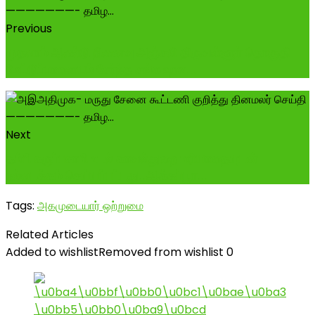
Previous
முதலாம் ஆண்டு நினைவு அஞ்சலி திருவள்ளூர் தொகுதி
மேட்டுப்பாளையம் சேர்ந்த சங்க உறவ...
Next
தம்பி கருப்பசாமி உடல் காவல்துறை மரியாதையுடன்
நல்லடக்கம் செய்யப்பட்டது..ஆக்கப்பூர...
Tags:
அகமுடையார் ஒற்றுமை
Related Articles
Added to wishlist
Removed from wishlist
0