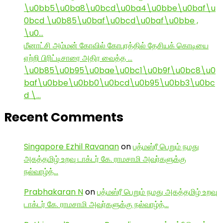
\u0bb5\u0ba8\u0bcd\u0ba4\u0bbe\u0baf\u
0bcd \u0b85\u0baf\u0bcd\u0baf\u0bbe ,
\u0…
மீனாட்சி அம்மன் கோவில் கோபுரத்தில் தேசியக் கொடியை
ஏற்றி பிரிட்டிசாரை அதிர வைத்த …
\u0b85\u0b95\u0bae\u0bc1\u0b9f\u0bc8\u0
baf\u0bbe\u0bb0\u0bcd\u0b95\u0bb3\u0bc
d \…
Recent Comments
Singapore Ezhil Ravanan
on
பத்மஸ்ரீ பெறும் நமது
அகத்தமிழ் உறவு டாக்டர் கே. ராமசாமி அவர்களுக்கு
நல்வாழ்த்…
Prabhakaran N
on
பத்மஸ்ரீ பெறும் நமது அகத்தமிழ் உறவு
டாக்டர் கே. ராமசாமி அவர்களுக்கு நல்வாழ்த்…