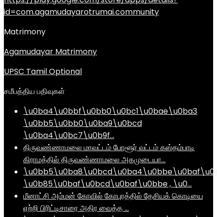
id=com.agamudayarotrumai.community
Matrimony
Agamudayar Matrimony
UPSC Tamil Optional
சமீபத்திய பதிவுகள்
\u0ba4\u0bbf\u0bb0\u0bc1\u0bae\u0ba3
\u0bb5\u0bb0\u0ba9\u0bcd
\u0ba4\u0bc7\u0b9f…
திருவண்ணாமலை மாவட்டம் போளூர் வட்டம் கஸ்தம்பாடி
கிராமத்தில் திருவண்ணாமலை அகமுடையா…
\u0bb5\u0ba8\u0bcd\u0ba4\u0bbe\u0baf\u0
\u0b85\u0baf\u0bcd\u0baf\u0bbe , \u0…
மீனாட்சி அம்மன் கோவில் கோபுரத்தில் தேசியக் கொடியை
ஏற்றி பிரிட்டிசாரை அதிர வைத்த …