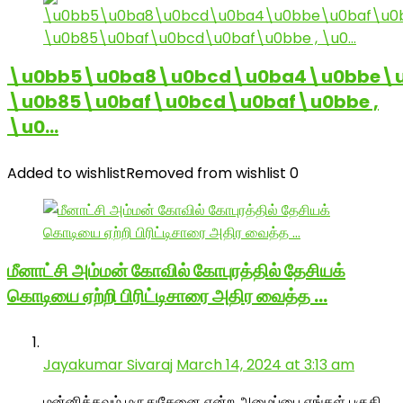
\u0bb5\u0ba8\u0bcd\u0ba4\u0bbe\u
\u0b85\u0baf\u0bcd\u0baf\u0bbe ,
\u0…
Added to wishlist
Removed from wishlist
0
மீனாட்சி அம்மன் கோவில் கோபுரத்தில் தேசியக்
கொடியை ஏற்றி பிரிட்டிசாரை அதிர வைத்த …
Jayakumar Sivaraj
March 14, 2024 at 3:13 am
மன்னிக்கவும் மருதுசேனை என்ற அமைப்பை எங்கள் பகுதி