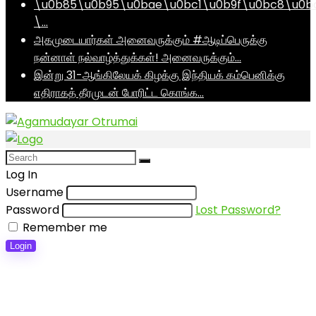
\u0b85\u0b95\u0bae\u0bc1\u0b9f\u0bc8\u0b
\…
அகமுடையார்கள் அனைவருக்கும் #ஆடிப்பெருக்கு
நன்னாள் நல்வாழ்த்துக்கள்! அனைவருக்கும்…
இன்று 31-ஆங்கிலேயக் கிழக்கு இந்தியக் கம்பெனிக்கு
எதிராகத் தீரமுடன் போரிட்ட கொங்க…
Log In
Username
Password
Lost Password?
Remember me
Login