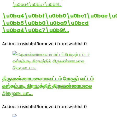
\u0ba4\u0bbf\u0bb0\u0bc1\u0bae\u
\u0bb5\u0bb0\u0ba9\u0bcd
\u0ba4\u0bc7\u0b9f…
Added to wishlist
Removed from wishlist
0
திருவண்ணாமலை மாவட்டம் போளூர் வட்டம்
கஸ்தம்பாடி கிராமத்தில் திருவண்ணாமலை
அகமுடையா…
Added to wishlist
Removed from wishlist
0