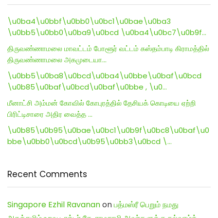
\u0ba4\u0bbf\u0bb0\u0bc1\u0bae\u0ba3
\u0bb5\u0bb0\u0ba9\u0bcd \u0ba4\u0bc7\u0b9f…
திருவண்ணாமலை மாவட்டம் போளூர் வட்டம் கஸ்தம்பாடி கிராமத்தில்
திருவண்ணாமலை அகமுடையா…
\u0bb5\u0ba8\u0bcd\u0ba4\u0bbe\u0baf\u0bcd
\u0b85\u0baf\u0bcd\u0baf\u0bbe , \u0…
மீனாட்சி அம்மன் கோவில் கோபுரத்தில் தேசியக் கொடியை ஏற்றி
பிரிட்டிசாரை அதிர வைத்த …
\u0b85\u0b95\u0bae\u0bc1\u0b9f\u0bc8\u0baf\u0
bbe\u0bb0\u0bcd\u0b95\u0bb3\u0bcd \…
Recent Comments
Singapore Ezhil Ravanan
on
பத்மஸ்ரீ பெறும் நமது