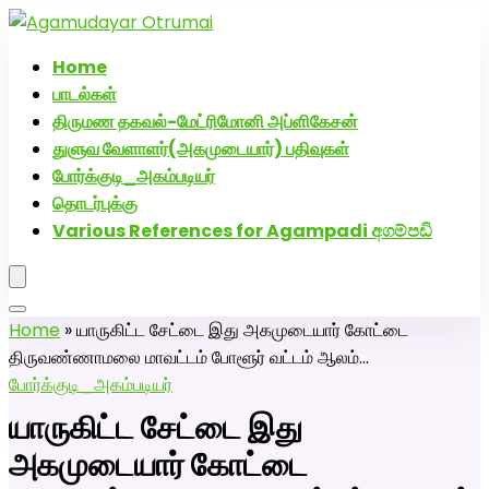
அகமுடையார் திருமண வரன்களுக்கு அகமுடையார்மேட்ரி-
பெண் வீட்டாருக்கு 100% இலவச திருமண சேவை! வாட்ஸப்
Home
எண்: 7200507629
பாடல்கள்
திருமண தகவல்-மேட்ரிமோனி அப்ளிகேசன்
துளுவ வேளாளர்(அகமுடையார்) பதிவுகள்
போர்க்குடி_அகம்படியர்
தொடர்புக்கு
Various References for Agampadi අගම්පඩි
Home
»
யாருகிட்ட சேட்டை இது அகமுடையார் கோட்டை
திருவண்ணாமலை மாவட்டம் போளூர் வட்டம் ஆலம்…
போர்க்குடி_அகம்படியர்
யாருகிட்ட சேட்டை இது
அகமுடையார் கோட்டை