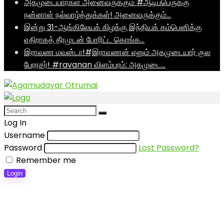
அகமுடையார்கள் அனைவருக்கும் #ஆடிப்பெருக்கு
நன்னாள் நல்வாழ்த்துக்கள்! அனைவருக்கும்…
இன்று 31-ஆங்கிலேயக் கிழக்கு இந்தியக் கம்பெனிக்கு
எதிராகத் தீரமுடன் போரிட்ட கொங்க…
இராவண மவன்டா!#இராவணன் எனும் அகமுடையார் குல
பேரரசர்! #ravanan விளம்பரம்: அகமுடை…
Log In
Username
Password
Lost Password?
Remember me
Login