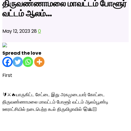
திருவண்ணாமலை மாவட்டம் போளூர்
வட்டம் ஆலம்…
May 12, 2023
28
0
Spread the love
First
🔰⚔️🔥யாருகிட்ட சேட்டை இது அகமுடையார் கோட்டை
திருவண்ணாமலை மாவட்டம் போளூர் வட்டம் ஆலம்பூண்டி
ஊராட்சியில் நடைபெற்ற கூல் திருவிழாவில் 🤫🙏🏻