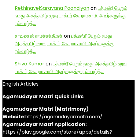
RethinavelSaravana Paandiyan
on
பத்மஸ்ரீ பெறும்
நமது அகத்தமிழ் உறவு டாக்டர் கே. ராமசாமி அவர்களுக்கு
நல்வாழ்த்…
சரவணன் ராமச்சந்திரன்
on
பத்மஸ்ரீ பெறும் நமது
அகத்தமிழ் உறவு டாக்டர் கே. ராமசாமி அவர்களுக்கு
நல்வாழ்த்…
Shiva Kumar
on
பத்மஸ்ரீ பெறும் நமது அகத்தமிழ் உறவு
டாக்டர் கே. ராமசாமி அவர்களுக்கு நல்வாழ்த்…
English Articles
Agamudayar Matri Quick Links
Agamudayar Matri (Matrimony)
Website:
https://agamudayarmatri.com/
Agamudayar Matri Application:
https://play.google.com/store/apps/details?