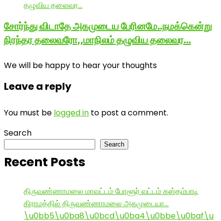
சோர்ந்து விடாதே அகமுடைய பேரினமே..நமக்கென்று
நிரந்தர தலைவரோ,,மாநிலம் தழுவிய தலைவர…
We will be happy to hear your thoughts
Leave a reply
You must be
logged in
to post a comment.
Search
Search
Recent Posts
திருவண்ணாமலை மாவட்டம் போளூர் வட்டம் கஸ்தம்பாடி
கிராமத்தில் திருவண்ணாமலை அகமுடையா…
\u0bb5\u0ba8\u0bcd\u0ba4\u0bbe\u0baf\u