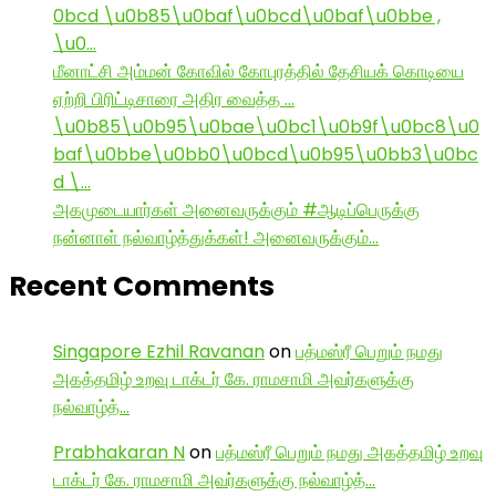
0bcd \u0b85\u0baf\u0bcd\u0baf\u0bbe ,
\u0…
மீனாட்சி அம்மன் கோவில் கோபுரத்தில் தேசியக் கொடியை
ஏற்றி பிரிட்டிசாரை அதிர வைத்த …
\u0b85\u0b95\u0bae\u0bc1\u0b9f\u0bc8\u0
baf\u0bbe\u0bb0\u0bcd\u0b95\u0bb3\u0bc
d \…
அகமுடையார்கள் அனைவருக்கும் #ஆடிப்பெருக்கு
நன்னாள் நல்வாழ்த்துக்கள்! அனைவருக்கும்…
Recent Comments
Singapore Ezhil Ravanan
on
பத்மஸ்ரீ பெறும் நமது
அகத்தமிழ் உறவு டாக்டர் கே. ராமசாமி அவர்களுக்கு
நல்வாழ்த்…
Prabhakaran N
on
பத்மஸ்ரீ பெறும் நமது அகத்தமிழ் உறவு
டாக்டர் கே. ராமசாமி அவர்களுக்கு நல்வாழ்த்…