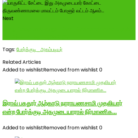
Next
இன்று பிறந்த நாள் காணும் அன்பு அண்ணண் சமுதாயத்தின்
மீது அளவு கடந்த பற்றாளர் திர...
Tags:
போர்க்குடி_அகம்படியர்
Related Articles
Added to wishlist
Removed from wishlist
0
இராவ் பகதூர் ஆற்காடு நாராயணசாமி முதலியார்
என்ற போர்க்குடி அகமுடையாரால் நிர்மாணிக…
Added to wishlist
Removed from wishlist
0