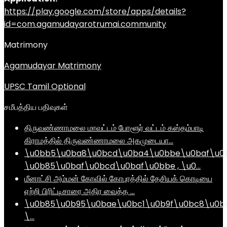
https://play.google.com/store/apps/details?
id=com.agamudayarotrumai.community
Matrimony
Agamudayar Matrimony
UPSC Tamil Optional
சமீபத்திய பதிவுகள்
திருவண்ணாமலை மாவட்டம் போளூர் வட்டம் கஸ்தம்பாடி
கிராமத்தில் திருவண்ணாமலை அகமுடையா…
\u0bb5\u0ba8\u0bcd\u0ba4\u0bbe\u0baf\u0
\u0b85\u0baf\u0bcd\u0baf\u0bbe , \u0…
மீனாட்சி அம்மன் கோவில் கோபுரத்தில் தேசியக் கொடியை
ஏற்றி பிரிட்டிசாரை அதிர வைத்த …
\u0b85\u0b95\u0bae\u0bc1\u0b9f\u0bc8\u0b
\…