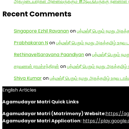
அகமுடையார்கள் அனைவருக்கும் #ஆடிப்பெருக்கு நன்னாள் ந
Recent Comments
Singapore Ezhil Ravanan
on
பத்மஸ்ரீ பெறும் நமது அகத்த
Prabhakaran N
on
பத்மஸ்ரீ பெறும் நமது அகத்தமிழ் உறவு 
RethinavelSaravana Paandiyan
on
பத்மஸ்ரீ பெறும் நம
சரவணன் ராமச்சந்திரன்
on
பத்மஸ்ரீ பெறும் நமது அகத்தமிழ் 
Shiva Kumar
on
பத்மஸ்ரீ பெறும் நமது அகத்தமிழ் உறவு டாக்
English Articles
Agamudayar Matri Quick Links
Agamudayar Matri (Matrimony) Website:
https://
Agamudayar Matri Application:
https://play.googl