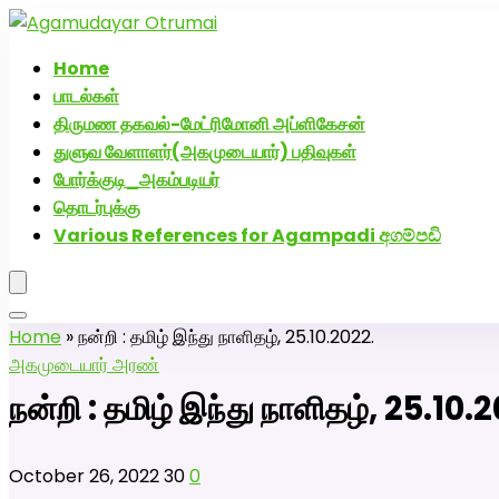
அகமுடையார் திருமண வரன்களுக்கு அகமுடையார்மேட்
Home
பாடல்கள்
திருமண தகவல்-மேட்ரிமோனி அப்ளிகேசன்
துளுவ வேளாளர்(அகமுடையார்) பதிவுகள்
போர்க்குடி_அகம்படியர்
தொடர்புக்கு
Various References for Agampadi අගම්පඩි
Home
»
நன்றி : தமிழ் இந்து நாளிதழ், 25.10.2022.
அகமுடையார் அரண்
நன்றி : தமிழ் இந்து நாளிதழ், 25.10.
October 26, 2022
30
0