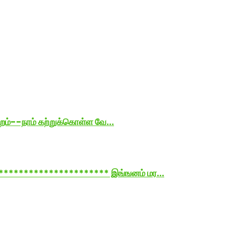
்றம்--நாம் கற்றுக்கொள்ள வே...
********************** இங்ஙனம் மர...