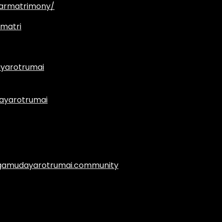
armatrimony/
matri
yarotrumai
ayarotrumai
.agamudayarotrumai.community