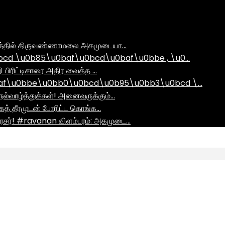
ராமத்தில் திருவண்ணாமலை அகமுடையா…
d \u0b85\u0baf\u0bcd\u0baf\u0bbe , \u0…
ி பிரிட்டிசாரை அதிர வைத்த …
af\u0bbe\u0bb0\u0bcd\u0b95\u0bb3\u0bcd \…
ல்வாழ்த்துக்கள்! அனைவருக்கும்…
ாகத் தீரமுடன் போரிட்ட கொங்க…
சர்! #ravanan விளம்பரம்: அகமுடை…