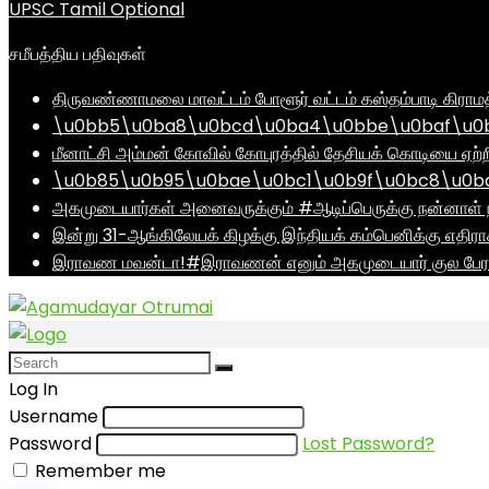
UPSC Tamil Optional
சமீபத்திய பதிவுகள்
திருவண்ணாமலை மாவட்டம் போளூர் வட்டம் கஸ்தம்பாடி கி
\u0bb5\u0ba8\u0bcd\u0ba4\u0bbe\u0baf\u0bc
மீனாட்சி அம்மன் கோவில் கோபுரத்தில் தேசியக் கொடியை ஏற்ற
\u0b85\u0b95\u0bae\u0bc1\u0b9f\u0bc8\u0b
அகமுடையார்கள் அனைவருக்கும் #ஆடிப்பெருக்கு நன்னாள் ந
இன்று 31-ஆங்கிலேயக் கிழக்கு இந்தியக் கம்பெனிக்கு எதிர
இராவண மவன்டா!#இராவணன் எனும் அகமுடையார் குல பேரர
Log In
Username
Password
Lost Password?
Remember me