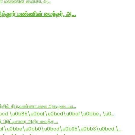
 சித்தூர் மண்ணின் மைந்தர், அ…
ராமத்தில் திருவண்ணாமலை அகமுடையா…
d \u0b85\u0baf\u0bcd\u0baf\u0bbe , \u0…
ி பிரிட்டிசாரை அதிர வைத்த …
af\u0bbe\u0bb0\u0bcd\u0b95\u0bb3\u0bcd \…