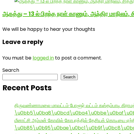
ஆகத்து – 13 ல் பிறந்த நாள் காணும், ஆந்திர மாநிலம்,
We will be happy to hear your thoughts
Leave a reply
You must be
logged in
to post a comment.
Search
Search
Recent Posts
திருவண்ணாமலை மாவட்டம் போளூர் வட்டம் கஸ்தம்பாடி கி
\u0bb5\u0ba8\u0bcd\u0ba4\u0bbe\u0baf\u0bc
மீனாட்சி அம்மன் கோவில் கோபுரத்தில் தேசியக் கொடியை ஏற்ற
\u0b85\u0b95\u0bae\u0bc1\u0b9f\u0bc8\u0b