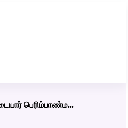
Click Here to Download Matrimony App
டையார் பெரிம்பாண்ம…