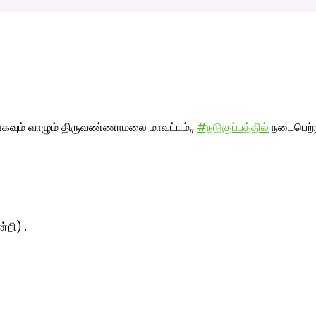
ாகவும் வாழும் திருவண்ணாமலை மாவட்டம்,,
#நடுகுப்பத்தில்
நடைபெற்ற
்றி) .