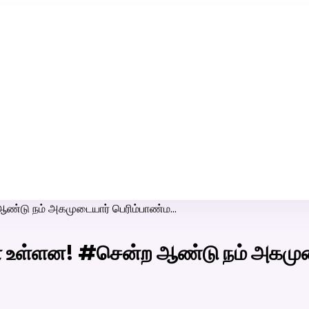
ரி-பெண் வீட்டாருக்கு 100% இலவச திருமண சேவை! வாட்ஸப் எண்:
7200507629
ஆண்டு நம் அகமுடையார் பெரிம்பாண்ம…
ளே உள்ளன! #சென்ற ஆண்டு நம் அகமு