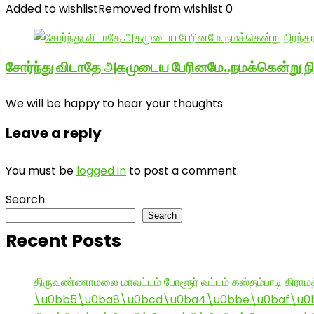
Added to wishlist
Removed from wishlist
0
சோர்ந்து விடாதே அகமுடைய பேரினமே..நமக்கென்று 
We will be happy to hear your thoughts
Leave a reply
You must be
logged in
to post a comment.
Search
Search
Recent Posts
திருவண்ணாமலை மாவட்டம் போளூர் வட்டம் கஸ்தம்பாடி கி
\u0bb5\u0ba8\u0bcd\u0ba4\u0bbe\u0baf\u0bc