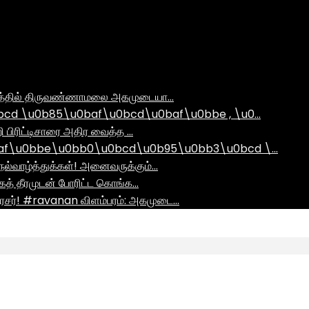
ராமத்தில் திருவண்ணாமலை அகமுடையா…
d \u0b85\u0baf\u0bcd\u0baf\u0bbe , \u0…
ி பிரிட்டிசாரை அதிர வைத்த …
af\u0bbe\u0bb0\u0bcd\u0b95\u0bb3\u0bcd \…
ல்வாழ்த்துக்கள்! அனைவருக்கும்…
ாகத் தீரமுடன் போரிட்ட கொங்க…
சர்! #ravanan விளம்பரம்: அகமுடை…