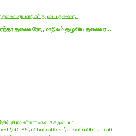
நிரந்தர தலைவரோ,,மாநிலம் தழுவிய தலைவர…
ராமத்தில் திருவண்ணாமலை அகமுடையா…
d \u0b85\u0baf\u0bcd\u0baf\u0bbe , \u0…