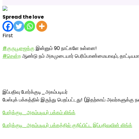
Spread the love
First
#குருபூஜைக்கு
இன்னும் 90 நாட்களே உள்ளன!
#சென்ற
ஆண்டு நம் அகமுடையார் பெரிம்பாண்மையாவும், தாட்டியம
இப்பதிவு போர்க்குடி_அகம்படியர்
பேஸ்புக் பக்கத்தில் இருந்து பெறப்பட்டது! (இதற்காய் அவர்களுக்கு நன
போர்க்குடி_அகம்படியர் பக்கம் லிங்க்
போர்க்குடி_அகம்படியர் பக்கத்தில் குறிப்பிட்ட இப்பதிவுவின் லிங்க்