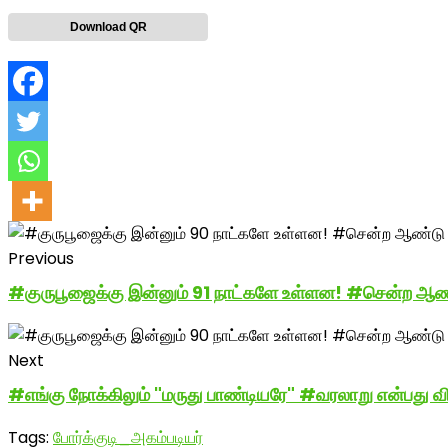
Download QR
Previous
#குருபூஜைக்கு இன்னும் 91 நாட்களே உள்ளன! #சென்ற ஆண்ட
Next
#எங்கு நோக்கிலும் "மருது பாண்டியரே" #வரலாறு என்பது வி
Tags:
போர்க்குடி_அகம்படியர்