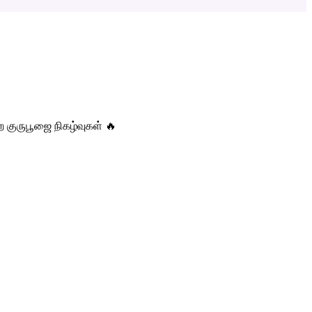
 குருபூஜை நிகழ்வுகள் 🔥