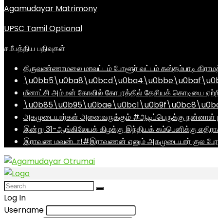
Agamudayar Matrimony
UPSC Tamil Optional
சமீபத்திய பதிவுகள்
திருவண்ணாமலை மாவட்டம் போளூர் வட்டம் கஸ்தம்பாடி கி
\u0bb5\u0ba8\u0bcd\u0ba4\u0bbe\u0baf\u0bc
மீனாட்சி அம்மன் கோவில் கோபுரத்தில் தேசியக் கொடியை ஏற்ற
\u0b85\u0b95\u0bae\u0bc1\u0b9f\u0bc8\u0b
அகமுடையார்கள் அனைவருக்கும் #ஆடிப்பெருக்கு நன்னாள் ந
இன்று 31-ஆங்கிலேயக் கிழக்கு இந்தியக் கம்பெனிக்கு எதிர
இராவண மவன்டா!#இராவணன் எனும் அகமுடையார் குல பேரர
Log In
Username