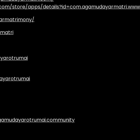
e.com/store/apps/details?id=com.agamudayarmatri.www
armatrimony/
matri
yarotrumai
ayarotrumai
.agamudayarotrumai.community