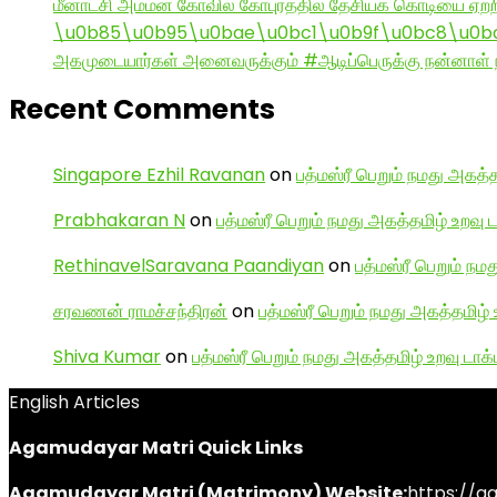
மீனாட்சி அம்மன் கோவில் கோபுரத்தில் தேசியக் கொடியை ஏற்ற
\u0b85\u0b95\u0bae\u0bc1\u0b9f\u0bc8\u0b
அகமுடையார்கள் அனைவருக்கும் #ஆடிப்பெருக்கு நன்னாள் ந
Recent Comments
Singapore Ezhil Ravanan
on
பத்மஸ்ரீ பெறும் நமது அகத்த
Prabhakaran N
on
பத்மஸ்ரீ பெறும் நமது அகத்தமிழ் உறவு 
RethinavelSaravana Paandiyan
on
பத்மஸ்ரீ பெறும் நம
சரவணன் ராமச்சந்திரன்
on
பத்மஸ்ரீ பெறும் நமது அகத்தமிழ் 
Shiva Kumar
on
பத்மஸ்ரீ பெறும் நமது அகத்தமிழ் உறவு டாக்
English Articles
Agamudayar Matri Quick Links
Agamudayar Matri (Matrimony) Website:
https://