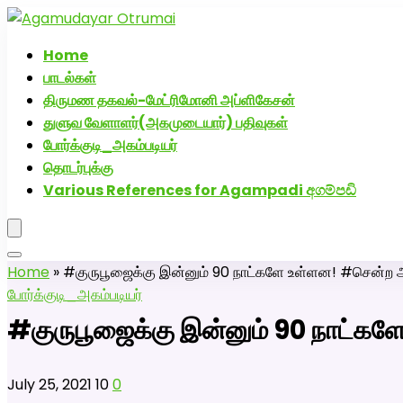
அகமுடையார் திருமண வரன்களுக்கு அகமுடையார்மேட்
Home
பாடல்கள்
திருமண தகவல்-மேட்ரிமோனி அப்ளிகேசன்
துளுவ வேளாளர்(அகமுடையார்) பதிவுகள்
போர்க்குடி_அகம்படியர்
தொடர்புக்கு
Various References for Agampadi අගම්පඩි
Home
»
#குருபூஜைக்கு இன்னும் 90 நாட்களே உள்ளன! #சென்ற 
போர்க்குடி_அகம்படியர்
#குருபூஜைக்கு இன்னும் 90 நாட்க
July 25, 2021
10
0