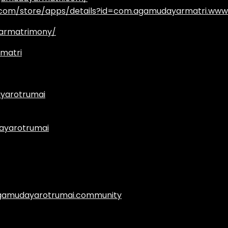
e.com/store/apps/details?id=com.agamudayarmatri.www
armatrimony/
matri
yarotrumai
ayarotrumai
.agamudayarotrumai.community