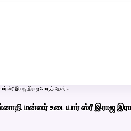
ரி-பெண் வீட்டாருக்கு 100% இலவச திருமண சேவை! வாட்ஸப் எண்:
7200507629
ர் ஸ்ரீ இராஜ இராஜ சோழத் தேவர் …
னாதி மன்னர் உடையார் ஸ்ரீ இராஜ இர