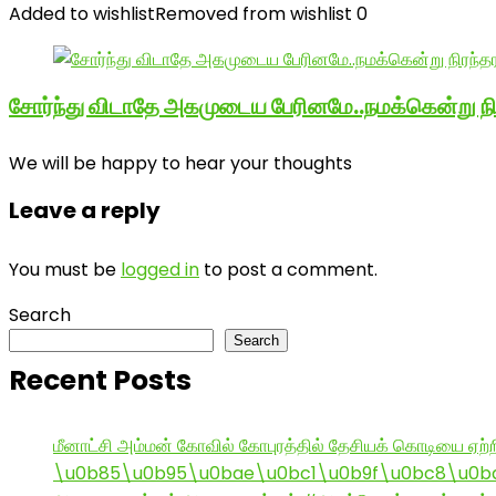
Added to wishlist
Removed from wishlist
0
சோர்ந்து விடாதே அகமுடைய பேரினமே..நமக்கென்று 
We will be happy to hear your thoughts
Leave a reply
You must be
logged in
to post a comment.
Search
Search
Recent Posts
மீனாட்சி அம்மன் கோவில் கோபுரத்தில் தேசியக் கொடியை ஏற்ற
\u0b85\u0b95\u0bae\u0bc1\u0b9f\u0bc8\u0b