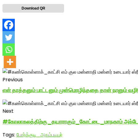
Download QR
Previous
என் தாத்தனும் பாட்டனும் முன்மொழிந்ததை தான் நானும் வழிம
Next
#கோலாகலத்திற்கு_தயாராகும்_கோட்டை_மாநகரம் அக்டோபர்
Tags:
போர்க்குடி_அகம்படியர்