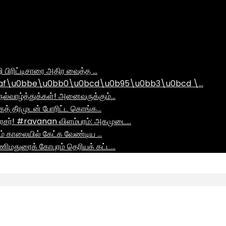
ி பிரிட்டிசாரை அதிர வைத்த …
af\u0bbe\u0bb0\u0bcd\u0b95\u0bb3\u0bcd \…
ல்வாழ்த்துக்கள்! அனைவருக்கும்…
ாகத் தீரமுடன் போரிட்ட கொங்க…
சர்! #ravanan விளம்பரம்: அகமுடை…
ும் காலையில் கேட்க வேண்டிய …
ிமதுரைக் கோபுரம் தெரியக் கட்ட…