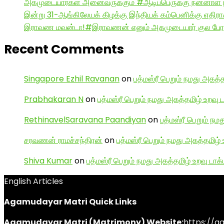
அகமுடையார்கள் அனைவருக்கும் #ஆடிப்பெருக்கு நன்னாள் ந
இன்று 31-ஆங்கிலேயக் கிழக்கு இந்தியக் கம்பெனிக்கு எதிர
இராவண மவன்டா!#இராவணன் எனும் அகமுடையார் குல பேரர
Recent Comments
Singapore Ezhil Ravanan
on
பத்மஸ்ரீ பெறும் நமது அகத்த
Prabhakaran N
on
பத்மஸ்ரீ பெறும் நமது அகத்தமிழ் உறவு 
RethinavelSaravana Paandiyan
on
பத்மஸ்ரீ பெறும் நம
சரவணன் ராமச்சந்திரன்
on
பத்மஸ்ரீ பெறும் நமது அகத்தமிழ் 
Shiva Kumar
on
பத்மஸ்ரீ பெறும் நமது அகத்தமிழ் உறவு டாக்
English Articles
Agamudayar Matri Quick Links
Agamudayar Matri (Matrimony) Website:
https://