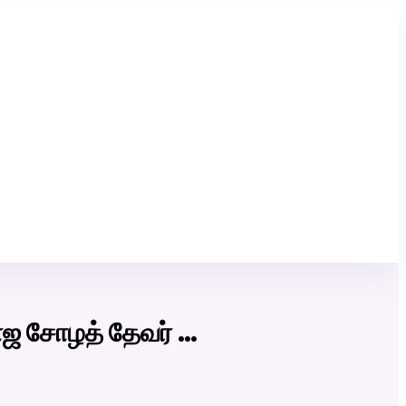
Click Here to Download Matrimony App
ாஜ சோழத் தேவர் …