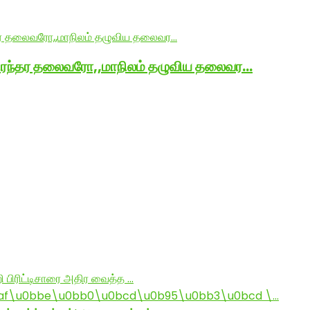
நிரந்தர தலைவரோ,,மாநிலம் தழுவிய தலைவர…
ி பிரிட்டிசாரை அதிர வைத்த …
af\u0bbe\u0bb0\u0bcd\u0b95\u0bb3\u0bcd \…