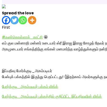
Spread the love
First
#கண்கொள்ளாக்_காட்சி
🤩
எம் குல மன்னாதி மன்னர் உடையார் ஸ்ரீ இராஜ இராஜ சோழத் தேவர் ந
அகமுடையார் சங்கத்திற்கு எங்கள் மனமார்ந்த வாழ்த்துக்களும் நன்ற
இப்பதிவு போர்க்குடி_அகம்படியர்
பேஸ்புக் பக்கத்தில் இருந்து பெறப்பட்டது! (இதற்காய் அவர்களுக்கு நன
போர்க்குடி_அகம்படியர் பக்கம் லிங்க்
போர்க்குடி_அகம்படியர் பக்கத்தில் குறிப்பிட்ட இப்பதிவுவின் லிங்க்