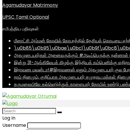
Agamudayar Matrimony
UPSC Tamil Optional
சமீபத்திய பதிவுகள்
மீனாட்சி அம்மன் கோவில் கோபுரத்தில் தேசியக் கொடியை ஏற்ற
\u0b85\u0b95\u0bae\u0bc1\u0b9f\u0bc8\u0b
அகமுடையார்கள் அனைவருக்கும் #ஆடிப்பெருக்கு நன்னாள் ந
இன்று 31-ஆங்கிலேயக் கிழக்கு இந்தியக் கம்பெனிக்கு எதிர
இராவண மவன்டா!#இராவணன் எனும் அகமுடையார் குல பேரர
நாம் தினமும், குறிப்பாக அகமுடையார் சமுதாய மக்கள் தினம
கருமலையிலே கல்லெடுத்துக் காளையார் கோயில் உண்டு பண்ண
Log In
Username