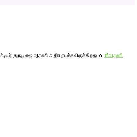
ாண்டியர் குருபூஜை ஆரணி அதிர நடக்கவிருக்கிறது 🔥
#ஆரணி