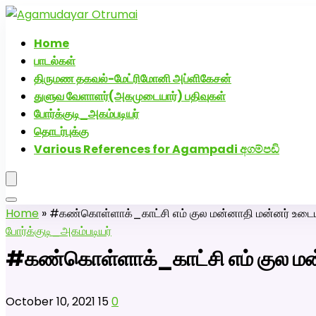
அகமுடையார் திருமண வரன்களுக்கு அகமுடையார்மேட்
Home
பாடல்கள்
திருமண தகவல்-மேட்ரிமோனி அப்ளிகேசன்
துளுவ வேளாளர்(அகமுடையார்) பதிவுகள்
போர்க்குடி_அகம்படியர்
தொடர்புக்கு
Various References for Agampadi අගම්පඩි
Home
»
#கண்கொள்ளாக்_காட்சி எம் குல மன்னாதி மன்னர் உடையா
போர்க்குடி_அகம்படியர்
#கண்கொள்ளாக்_காட்சி எம் குல மன்
October 10, 2021
15
0