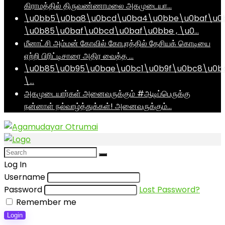
கிராமத்தில் திருவண்ணாமலை அகமுடையா…
\u0bb5\u0ba8\u0bcd\u0ba4\u0bbe\u0baf\u0
\u0b85\u0baf\u0bcd\u0baf\u0bbe , \u0…
மீனாட்சி அம்மன் கோவில் கோபுரத்தில் தேசியக் கொடியை
ஏற்றி பிரிட்டிசாரை அதிர வைத்த …
\u0b85\u0b95\u0bae\u0bc1\u0b9f\u0bc8\u0b
\…
அகமுடையார்கள் அனைவருக்கும் #ஆடிப்பெருக்கு
நன்னாள் நல்வாழ்த்துக்கள்! அனைவருக்கும்…
Log In
Username
Password
Lost Password?
Remember me
Login