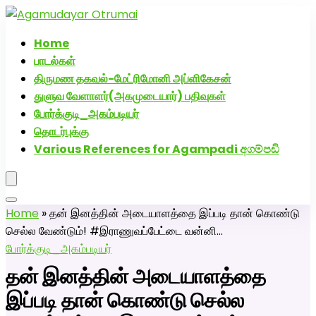
அகமுடையார் திருமண வரன்களுக்கு அகமுடையார்மேட்ரி-
பெண் வீட்டாருக்கு 100% இலவச திருமண சேவை! வாட்ஸப்
Home
எண்: 7200507629
பாடல்கள்
திருமண தகவல்-மேட்ரிமோனி அப்ளிகேசன்
துளுவ வேளாளர்(அகமுடையார்) பதிவுகள்
போர்க்குடி_அகம்படியர்
தொடர்புக்கு
Various References for Agampadi අගම්පඩි
Home
»
தன் இனத்தின் அடையாளத்தை இப்படி தான் கொண்டு
செல்ல வேண்டும்! #இராணுவப்பேட்டை வன்னி…
போர்க்குடி_அகம்படியர்
தன் இனத்தின் அடையாளத்தை
இப்படி தான் கொண்டு செல்ல