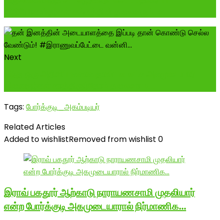
விநியோகஸ்தர்கள் சங்கத்தின் தலைவரும், வ...
Next
இந்த ஒரு அறிவிப்புக்காக தான் பல லட்ச அகமுடையார்
இளைஞர்கள் காத்திருந்தோம் தலைவா ம...
Tags:
போர்க்குடி_அகம்படியர்
Related Articles
Added to wishlist
Removed from wishlist
0
இராவ் பகதூர் ஆற்காடு நாராயணசாமி முதலியார்
என்ற போர்க்குடி அகமுடையாரால் நிர்மாணிக…