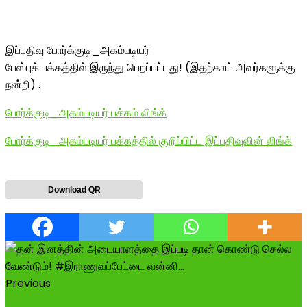
இப்பதிவு போர்க்குடி_அகம்படியர்
பேஸ்புக் பக்கத்தில் இருந்து பெறப்பட்டது! (இதற்காய் அவர்களுக்கு
நன்றி) .
போர்க்குடி_அகம்படியர் பக்கம் லிங்க்
போர்க்குடி_அகம்படியர் பக்கத்தில் குறிப்பிட்ட இப்பதிவுவின் லிங்க்
Download QR
Previous
ஒருங்கிணைந்த வட ஆற்காடு மாவட்ட திரைப்பட