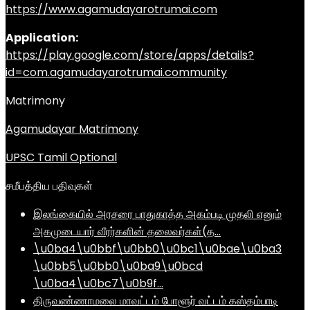
https://www.agamudayarotrumai.com
Application:
https://play.google.com/store/apps/details?
id=com.agamudayarotrumai.community
Matrimony
Agamudayar Matrimony
UPSC Tamil Optional
சமீபத்திய பதிவுகள்
இலங்கையில் அரசரை பாதுகாத்த அகம்படி முதலி எனும்
அகமுடையார் வீரர்களின் தலைவர்கள்(த…
\u0ba4\u0bbf\u0bb0\u0bc1\u0bae\u0ba3
\u0bb5\u0bb0\u0ba9\u0bcd
\u0ba4\u0bc7\u0b9f…
திருவண்ணாமலை மாவட்டம் போளூர் வட்டம் கஸ்தம்பாடி