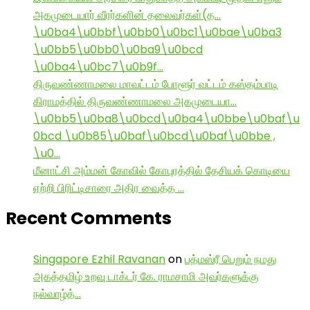
அகமுடையார் வீரர்களின் தலைவர்கள்(த…
\u0ba4\u0bbf\u0bb0\u0bc1\u0bae\u0ba3
\u0bb5\u0bb0\u0ba9\u0bcd
\u0ba4\u0bc7\u0b9f…
திருவண்ணாமலை மாவட்டம் போளூர் வட்டம் கஸ்தம்பாடி
கிராமத்தில் திருவண்ணாமலை அகமுடையா…
\u0bb5\u0ba8\u0bcd\u0ba4\u0bbe\u0baf\u
0bcd \u0b85\u0baf\u0bcd\u0baf\u0bbe ,
\u0…
மீனாட்சி அம்மன் கோவில் கோபுரத்தில் தேசியக் கொடியை
ஏற்றி பிரிட்டிசாரை அதிர வைத்த …
Recent Comments
Singapore Ezhil Ravanan
on
பத்மஸ்ரீ பெறும் நமது
அகத்தமிழ் உறவு டாக்டர் கே. ராமசாமி அவர்களுக்கு
நல்வாழ்த்…