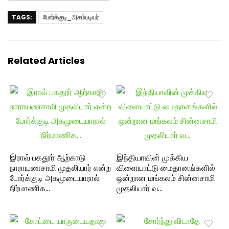
TAGS:
போர்க்குடி_அகம்படியர்
Related Articles
இராவ் பகதூர் ஆற்காடு
இந்தியாவின் முக்கிய
நாராயணசாமி முதலியார் என்ற
விளையாட்டு மைதானங்களில்
போர்க்குடி அகமுடையாரால்
ஒன்றான மங்கலம் சின்னசாமி
நிர்மாணிக…
முதலியார் வ…