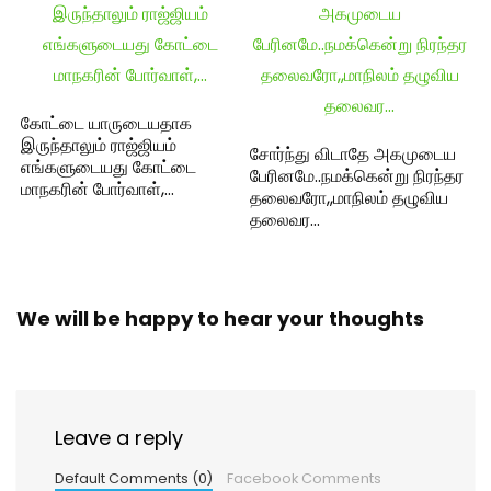
கோட்டை யாருடையதாக
இருந்தாலும் ராஜ்ஜியம்
சோர்ந்து விடாதே அகமுடைய
எங்களுடையது கோட்டை
பேரினமே..நமக்கென்று நிரந்தர
மாநகரின் போர்வாள்,…
தலைவரோ,,மாநிலம் தழுவிய
தலைவர…
We will be happy to hear your thoughts
Leave a reply
Default Comments (0)
Facebook Comments