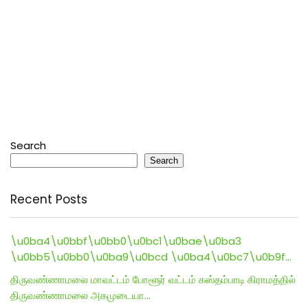
Search
Search
Recent Posts
\u0ba4\u0bbf\u0bb0\u0bc1\u0bae\u0ba3
\u0bb5\u0bb0\u0ba9\u0bcd \u0ba4\u0bc7\u0b9f…
திருவண்ணாமலை மாவட்டம் போளூர் வட்டம் கஸ்தம்பாடி கிராமத்தில்
திருவண்ணாமலை அகமுடையா…