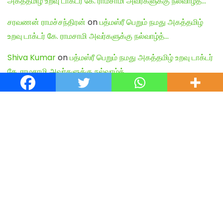
அகத்தமிழ் உறவு டாக்டர் கே. ராமசாமி அவர்களுக்கு நல்வாழ்த்…
சரவணன் ராமச்சந்திரன்
on
பத்மஸ்ரீ பெறும் நமது அகத்தமிழ்
உறவு டாக்டர் கே. ராமசாமி அவர்களுக்கு நல்வாழ்த்…
Shiva Kumar
on
பத்மஸ்ரீ பெறும் நமது அகத்தமிழ் உறவு டாக்டர்
கே. ராமசாமி அவர்களுக்கு நல்வாழ்த்…
English Articles
Agamudayar Matri Quick Links
Agamudayar Matri (Matrimony)
Website:
https://agamudayarmatri.com/
Agamudayar Matri Application:
https://play.google.com/store/apps/details?
id=com.agamudayarmatri.www