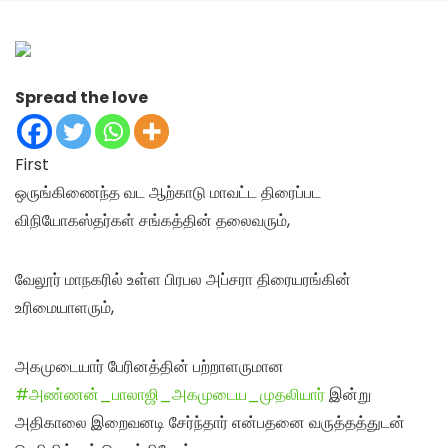
Spread the love
First
ஒருங்கிணைந்த வட ஆற்காடு மாவட்ட திரைப்பட
விநியோகஸ்தர்கள் சங்கத்தின் தலைவரும்,
வேலூர் மாநகரில் உள்ள பிரபல அப்சரா திரையரங்கின்
உரிமையாளரும்,
அகமுடையார் பேரினத்தின் பற்றாளருமான
#அண்ணன்_பாலாஜி_அகமுடைய_முதலியார்
இன்று
அதிகாலை இறைவனடி சேர்ந்தார் என்பதனை வருத்தத்துடன்