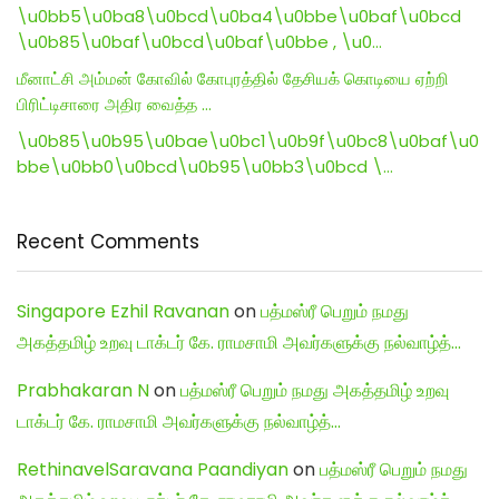
\u0bb5\u0ba8\u0bcd\u0ba4\u0bbe\u0baf\u0bcd
\u0b85\u0baf\u0bcd\u0baf\u0bbe , \u0…
மீனாட்சி அம்மன் கோவில் கோபுரத்தில் தேசியக் கொடியை ஏற்றி
பிரிட்டிசாரை அதிர வைத்த …
\u0b85\u0b95\u0bae\u0bc1\u0b9f\u0bc8\u0baf\u0
bbe\u0bb0\u0bcd\u0b95\u0bb3\u0bcd \…
Recent Comments
Singapore Ezhil Ravanan
on
பத்மஸ்ரீ பெறும் நமது
அகத்தமிழ் உறவு டாக்டர் கே. ராமசாமி அவர்களுக்கு நல்வாழ்த்…
Prabhakaran N
on
பத்மஸ்ரீ பெறும் நமது அகத்தமிழ் உறவு
டாக்டர் கே. ராமசாமி அவர்களுக்கு நல்வாழ்த்…
RethinavelSaravana Paandiyan
on
பத்மஸ்ரீ பெறும் நமது