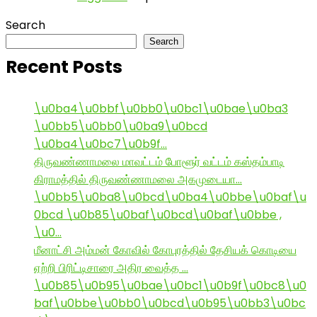
Search
Search
Recent Posts
\u0ba4\u0bbf\u0bb0\u0bc1\u0bae\u0ba3
\u0bb5\u0bb0\u0ba9\u0bcd
\u0ba4\u0bc7\u0b9f…
திருவண்ணாமலை மாவட்டம் போளூர் வட்டம் கஸ்தம்பாடி
கிராமத்தில் திருவண்ணாமலை அகமுடையா…
\u0bb5\u0ba8\u0bcd\u0ba4\u0bbe\u0baf\u
0bcd \u0b85\u0baf\u0bcd\u0baf\u0bbe ,
\u0…
மீனாட்சி அம்மன் கோவில் கோபுரத்தில் தேசியக் கொடியை
ஏற்றி பிரிட்டிசாரை அதிர வைத்த …
\u0b85\u0b95\u0bae\u0bc1\u0b9f\u0bc8\u0
baf\u0bbe\u0bb0\u0bcd\u0b95\u0bb3\u0bc