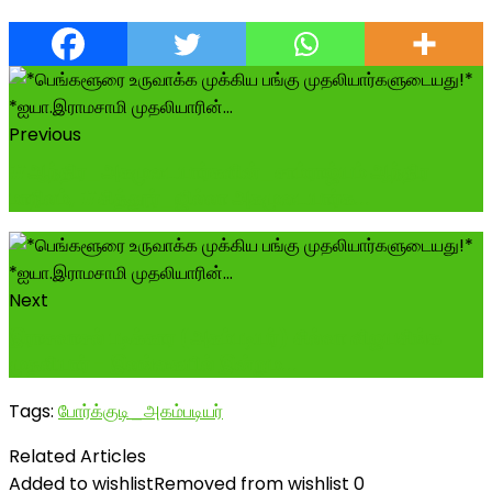
Previous
#ஆந்திர_அகமுடையார்களின்_சாம்ராஜ்யம் ஆந்திர
மாநிலம், #சித்தூர்_ஜில்லா அகமுடையார்க...
Next
இராசவாசல் படிக்கார (அகம்படியர்) சில்வா விஜயசிங்க
முதலியார் - இலங்கையில் இன்றும...
Tags:
போர்க்குடி_அகம்படியர்
Related Articles
Added to wishlist
Removed from wishlist
0