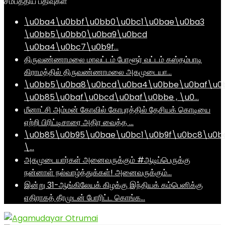
சமீபத்திய பதிவுகள்
\u0ba4\u0bbf\u0bb0\u0bc1\u0bae\u0ba3
\u0bb5\u0bb0\u0ba9\u0bcd
\u0ba4\u0bc7\u0b9f…
திருவண்ணாமலை மாவட்டம் போளூர் வட்டம் கஸ்தம்பாடி
கிராமத்தில் திருவண்ணாமலை அகமுடையா…
\u0bb5\u0ba8\u0bcd\u0ba4\u0bbe\u0baf\u0
\u0b85\u0baf\u0bcd\u0baf\u0bbe , \u0…
மீனாட்சி அம்மன் கோவில் கோபுரத்தில் தேசியக் கொடியை
ஏற்றி பிரிட்டிசாரை அதிர வைத்த …
\u0b85\u0b95\u0bae\u0bc1\u0b9f\u0bc8\u0b
\…
அகமுடையார்கள் அனைவருக்கும் #ஆடிப்பெருக்கு
நன்னாள் நல்வாழ்த்துக்கள்! அனைவருக்கும்…
இன்று 31-ஆங்கிலேயக் கிழக்கு இந்தியக் கம்பெனிக்கு
எதிராகத் தீரமுடன் போரிட்ட கொங்க…