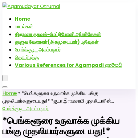
அகமுடையார் திருமண வரன்களுக்கு அகமுடையார்மேட்ரி-
பெண் வீட்டாருக்கு 100% இலவச திருமண சேவை! வாட்ஸப்
Home
எண்: 7200507629
பாடல்கள்
திருமண தகவல்-மேட்ரிமோனி அப்ளிகேசன்
துளுவ வேளாளர்(அகமுடையார்) பதிவுகள்
போர்க்குடி_அகம்படியர்
தொடர்புக்கு
Various References for Agampadi අගම්පඩි
Home
»
*பெங்களூரை உருவாக்க முக்கிய பங்கு
முதலியார்களுடையது!* *ஐயா.இராமசாமி முதலியாரின்…
போர்க்குடி_அகம்படியர்
*பெங்களூரை உருவாக்க முக்கிய
பங்கு முதலியார்களுடையது!*