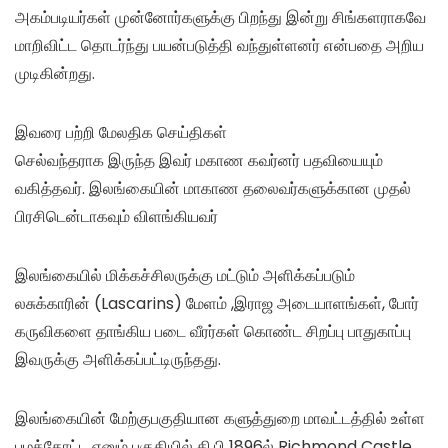
அகம்படியர்கள் முன்னோர்களுக்கு பிறந்து இன்று சிங்களராகவே
மாறிவிட்ட தொடர்ந்து பயன்படுத்தி வந்துள்ளனர் என்பதை அறிய
முடிகின்றது.
இவரை பற்றி மேலதிக செய்திகள்
செல்வந்தராக இருந்த இவர் மகாண கவர்னர் பதவியையும்
வகித்தவர். இலங்கையின் மாகாண தலைவர்களுக்கான முதல்
பிரசிடென்டாகவும் விளங்கியவர்
இலங்கையில் மிக்கச்சிலருக்கு மட்டும் அளிக்கப்படும்
லசுக்காரின் (Lascarins) மேளம் ,இராஜ அடையாளங்கள், போர்
கருவிகளை தாங்கிய படை வீரர்கள் கொண்ட சிறப்பு பாதுகாப்பு
இவருக்கு அளிக்கப்பட்டிருந்தது.
இலங்கையின் மேற்குபகுதியான களுத்துறை மாவட்டத்தில் உள்ள
பழத்தோட்ட எனும் பகுதியில் கி.பி 1896ல் Richmond Castle