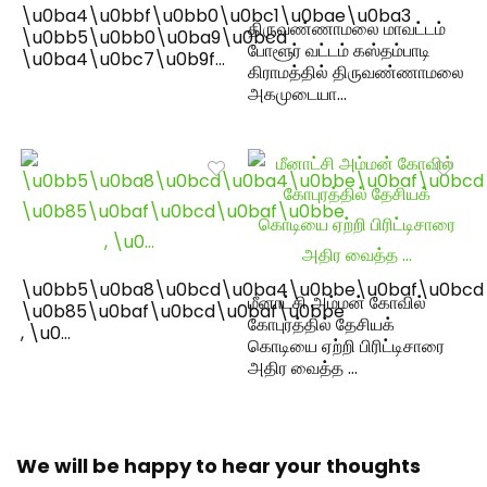
\u0ba4\u0bbf\u0bb0\u0bc1\u0bae\u0ba3
திருவண்ணாமலை மாவட்டம்
\u0bb5\u0bb0\u0ba9\u0bcd
போளூர் வட்டம் கஸ்தம்பாடி
\u0ba4\u0bc7\u0b9f…
கிராமத்தில் திருவண்ணாமலை
அகமுடையா…
\u0bb5\u0ba8\u0bcd\u0ba4\u0bbe\u0baf\u0bcd
மீனாட்சி அம்மன் கோவில்
\u0b85\u0baf\u0bcd\u0baf\u0bbe
கோபுரத்தில் தேசியக்
, \u0…
கொடியை ஏற்றி பிரிட்டிசாரை
அதிர வைத்த …
We will be happy to hear your thoughts