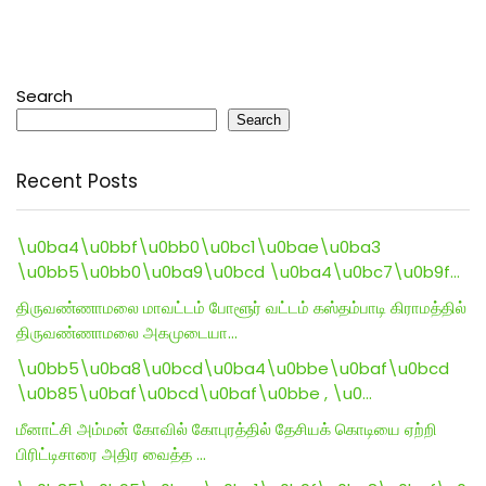
Search
Search
Recent Posts
\u0ba4\u0bbf\u0bb0\u0bc1\u0bae\u0ba3
\u0bb5\u0bb0\u0ba9\u0bcd \u0ba4\u0bc7\u0b9f…
திருவண்ணாமலை மாவட்டம் போளூர் வட்டம் கஸ்தம்பாடி கிராமத்தில்
திருவண்ணாமலை அகமுடையா…
\u0bb5\u0ba8\u0bcd\u0ba4\u0bbe\u0baf\u0bcd
\u0b85\u0baf\u0bcd\u0baf\u0bbe , \u0…
மீனாட்சி அம்மன் கோவில் கோபுரத்தில் தேசியக் கொடியை ஏற்றி
பிரிட்டிசாரை அதிர வைத்த …