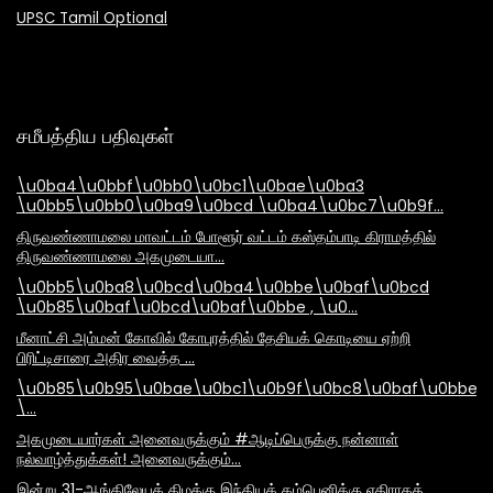
UPSC Tamil Optional
சமீபத்திய பதிவுகள்
\u0ba4\u0bbf\u0bb0\u0bc1\u0bae\u0ba3
\u0bb5\u0bb0\u0ba9\u0bcd \u0ba4\u0bc7\u0b9f…
திருவண்ணாமலை மாவட்டம் போளூர் வட்டம் கஸ்தம்பாடி கிராமத்தில்
திருவண்ணாமலை அகமுடையா…
\u0bb5\u0ba8\u0bcd\u0ba4\u0bbe\u0baf\u0bcd
\u0b85\u0baf\u0bcd\u0baf\u0bbe , \u0…
மீனாட்சி அம்மன் கோவில் கோபுரத்தில் தேசியக் கொடியை ஏற்றி
பிரிட்டிசாரை அதிர வைத்த …
\u0b85\u0b95\u0bae\u0bc1\u0b9f\u0bc8\u0baf\u0bbe\
\…
அகமுடையார்கள் அனைவருக்கும் #ஆடிப்பெருக்கு நன்னாள்
நல்வாழ்த்துக்கள்! அனைவருக்கும்…
இன்று 31-ஆங்கிலேயக் கிழக்கு இந்தியக் கம்பெனிக்கு எதிராகத்