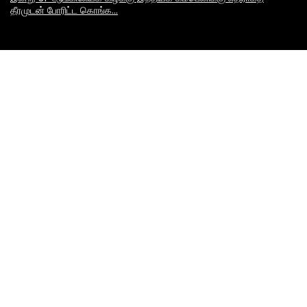
தீரமுடன் போரிட்ட கொங்க…