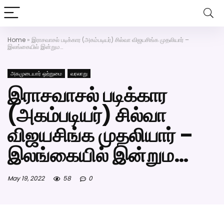
அகமுடையார் திருமண வரன்களுக்கு அகமுடையார்மேட்ரி-பெண
வீட்டாருக்கு 100% இலவச திருமண சேவை! வாட்ஸப் எண்:
7200507629
Home
»
இராசவாசல் படிக்கார (அகம்படியர்) சில்வா விஜயசிங்க முதலியார் –
இலங்கையில் இன்றும…
அகமுடையார் ஒற்றுமை
வரலாறு
இராசவாசல் படிக்கார
(அகம்படியர்) சில்வா
விஜயசிங்க முதலியார் –
இலங்கையில் இன்றும…
May 19, 2022
58
0