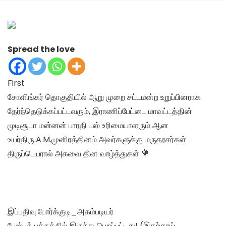
Spread the love
First
சோளிங்கர் தொகுதியில் ஆறு முறை சட்டமன்ற உறுப்பினராக
தேர்ந்தெடுக்கப்பட்டவரும், இராணிப்பேட்டை மாவட்டத்தின்
முடிசூடா மன்னன் பாரதி பஸ் உரிமையாளரும் ஆன
உயர்திரு.A.M.முனிரத்தினம் அவர்களுக்கு மருதரசர்கள்
திருப்பெயரால் அகவை தின வாழ்த்துகள் 💐
இப்பதிவு போர்க்குடி_அகம்படியர்
பேஸ்புக் பக்கத்தில் இருந்து பெறப்பட்டது! (இதற்காய்