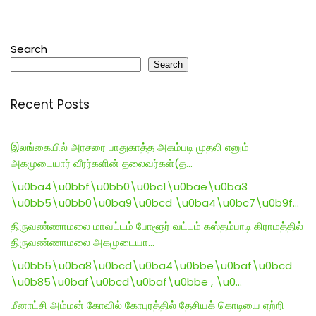
Search
Search
Recent Posts
இலங்கையில் அரசரை பாதுகாத்த அகம்படி முதலி எனும்
அகமுடையார் வீரர்களின் தலைவர்கள்(த…
\u0ba4\u0bbf\u0bb0\u0bc1\u0bae\u0ba3
\u0bb5\u0bb0\u0ba9\u0bcd \u0ba4\u0bc7\u0b9f…
திருவண்ணாமலை மாவட்டம் போளூர் வட்டம் கஸ்தம்பாடி கிராமத்தில்
திருவண்ணாமலை அகமுடையா…
\u0bb5\u0ba8\u0bcd\u0ba4\u0bbe\u0baf\u0bcd
\u0b85\u0baf\u0bcd\u0baf\u0bbe , \u0…
மீனாட்சி அம்மன் கோவில் கோபுரத்தில் தேசியக் கொடியை ஏற்றி