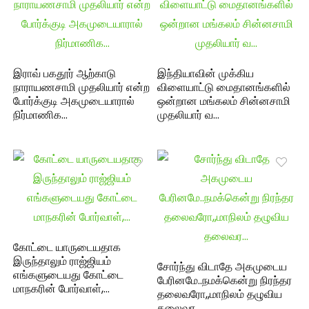
இராவ் பகதூர் ஆற்காடு
இந்தியாவின் முக்கிய
நாராயணசாமி முதலியார் என்ற
விளையாட்டு மைதானங்களில்
போர்க்குடி அகமுடையாரால்
ஒன்றான மங்கலம் சின்னசாமி
நிர்மாணிக…
முதலியார் வ…
கோட்டை யாருடையதாக
இருந்தாலும் ராஜ்ஜியம்
சோர்ந்து விடாதே அகமுடைய
எங்களுடையது கோட்டை
பேரினமே..நமக்கென்று நிரந்தர
மாநகரின் போர்வாள்,…
தலைவரோ,,மாநிலம் தழுவிய
தலைவர…