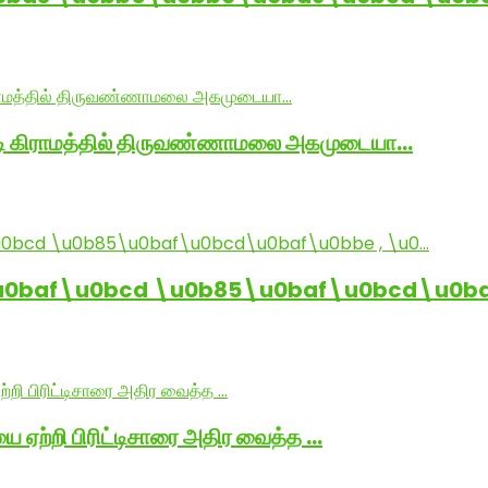
ாடி கிராமத்தில் திருவண்ணாமலை அகமுடையா…
baf\u0bcd \u0b85\u0baf\u0bcd\u0baf
ை ஏற்றி பிரிட்டிசாரை அதிர வைத்த …