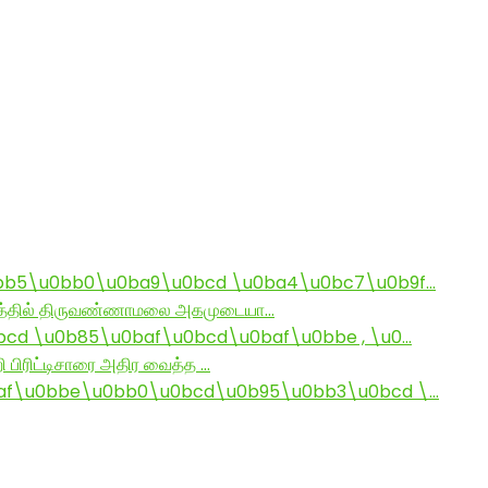
bb5\u0bb0\u0ba9\u0bcd \u0ba4\u0bc7\u0b9f…
ராமத்தில் திருவண்ணாமலை அகமுடையா…
d \u0b85\u0baf\u0bcd\u0baf\u0bbe , \u0…
ி பிரிட்டிசாரை அதிர வைத்த …
af\u0bbe\u0bb0\u0bcd\u0b95\u0bb3\u0bcd \…