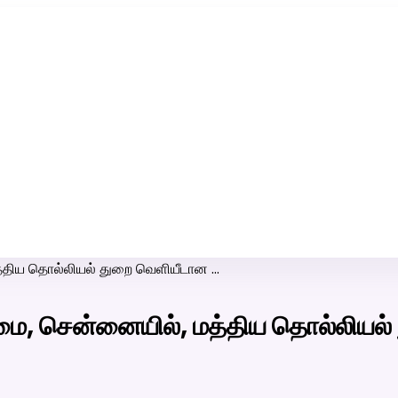
ரி-பெண் வீட்டாருக்கு 100% இலவச திருமண சேவை! வாட்ஸப் எண்:
7200507629
்திய தொல்லியல் துறை வெளியீடான …
ை, சென்னையில், மத்திய தொல்லியல்