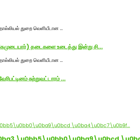
முடையார்) தடைகளை உடைத்து இன்று சி...
பட்டினம் சுற்றுவட்டாரம் ...
0ba3 \u0bb5\u0bb0\u0ba9\u0bcd \u0b