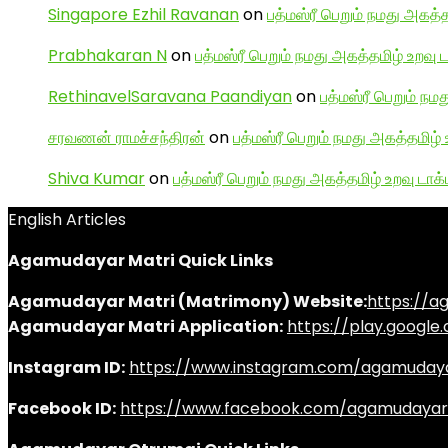
Singapore Ezhil Ravanan
on
பத்மஸ்ரீ பெறும் நமது அகத்த
Prabhakaran N
on
பத்மஸ்ரீ பெறும் நமது அகத்தமிழ் உறவு 
RethinavelSaravana Paandiyan
on
பத்மஸ்ரீ பெறும் நம
சரவணன் ராமச்சந்திரன்
on
பத்மஸ்ரீ பெறும் நமது அகத்தமிழ் 
Shiva Kumar
on
பத்மஸ்ரீ பெறும் நமது அகத்தமிழ் உறவு டாக்
English Articles
Agamudayar Matri Quick Links
Agamudayar Matri (Matrimony) Website:
https://
Agamudayar Matri Application:
https://play.googl
Instagram ID:
https://www.instagram.com/agamuday
Facebook ID:
https://www.facebook.com/agamudayar