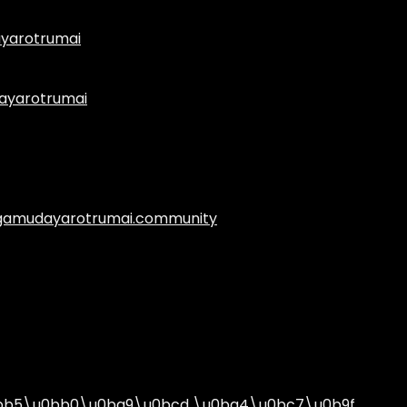
yarotrumai
ayarotrumai
.agamudayarotrumai.community
bb5\u0bb0\u0ba9\u0bcd \u0ba4\u0bc7\u0b9f…