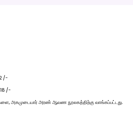
2 /-
18 /-
களை, அகமுடையார் அரண் ஆவண நூலகத்திற்கு வாங்கப்பட்டது.