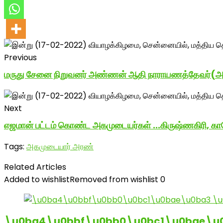
Previous
மருது சேனை நிறுவனர் அண்ணன் ஆதி நாராயணத்தேவர்(அக
Next
எஜமான் பட்டம் கொண்ட அகமுடையர்கள் ...கிருஷ்ணகிரி, காவேரி
Tags:
அகமுடையார் அரண்
Related Articles
Added to wishlist
Removed from wishlist
0
\u0ba4\u0bbf\u0bb0\u0bc1\u0bae\u