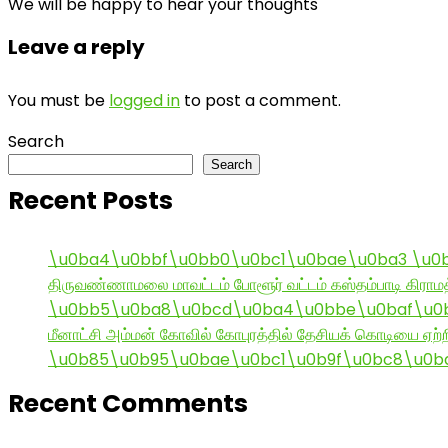
We will be happy to hear your thoughts
Leave a reply
You must be
logged in
to post a comment.
Search
Search
Recent Posts
\u0ba4\u0bbf\u0bb0\u0bc1\u0bae\u0ba3 \u0
திருவண்ணாமலை மாவட்டம் போளூர் வட்டம் கஸ்தம்பாடி கி
\u0bb5\u0ba8\u0bcd\u0ba4\u0bbe\u0baf\u0bc
மீனாட்சி அம்மன் கோவில் கோபுரத்தில் தேசியக் கொடியை ஏற்ற
\u0b85\u0b95\u0bae\u0bc1\u0b9f\u0bc8\u0b
Recent Comments