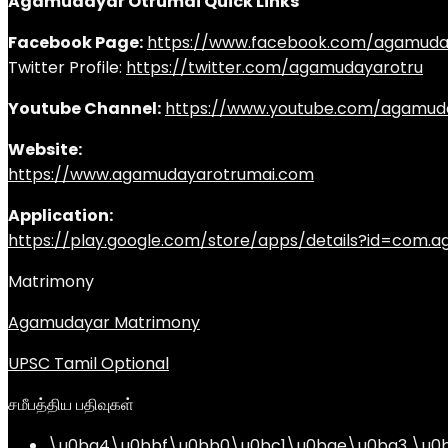
Agamudayar Otrumai Quick Links
Facebook Page:
https://www.facebook.com/agamuda
Twitter Profile:
https://twitter.com/agamudayarotru
Youtube Channel:
https://www.youtube.com/agamud
Website:
https://www.agamudayarotrumai.com
Application:
https://play.google.com/store/apps/details?id=com
Matrimony
Agamudayar Matrimony
UPSC Tamil Optional
சமீபத்திய பதிவுகள்
\u0ba4\u0bbf\u0bb0\u0bc1\u0bae\u0ba3 \u0