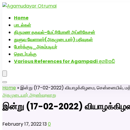
அகமுடையார் திருமண வரன்களுக்கு அகமுடையார்மேட்
Home
பாடல்கள்
திருமண தகவல்-மேட்ரிமோனி அப்ளிகேசன்
துளுவ வேளாளர்(அகமுடையார்) பதிவுகள்
போர்க்குடி_அகம்படியர்
தொடர்புக்கு
Various References for Agampadi අගම්පඩි
Home
»
இன்று (17-02-2022) வியாழக்கிழமை, சென்னையில், மத
அகமுடையார் அரண்
வரலாறு
இன்று (17-02-2022) வியாழக்கிழம
February 17, 2022
13
0