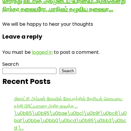
சோர்ந்து விடாதே அகமுடைய பேரினமே..நமக்கென்று
நிரந்தர தலைவரோ,,மாநிலம் தழுவிய தலைவர…
We will be happy to hear your thoughts
Leave a reply
You must be
logged in
to post a comment.
Search
Search
Recent Posts
மீனாட்சி அம்மன் கோவில் கோபுரத்தில் தேசியக் கொடியை
ஏற்றி பிரிட்டிசாரை அதிர வைத்த …
\u0b85\u0b95\u0bae\u0bc1\u0b9f\u0bc8\u0
baf\u0bbe\u0bb0\u0bcd\u0b95\u0bb3\u0bc
d \…