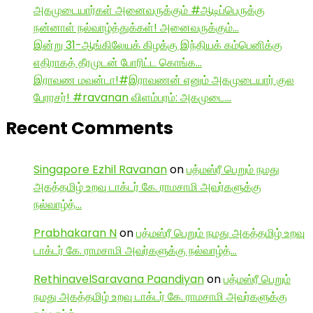
அகமுடையார்கள் அனைவருக்கும் #ஆடிப்பெருக்கு
நன்னாள் நல்வாழ்த்துக்கள்! அனைவருக்கும்…
இன்று 31-ஆங்கிலேயக் கிழக்கு இந்தியக் கம்பெனிக்கு
எதிராகத் தீரமுடன் போரிட்ட கொங்க…
இராவண மவன்டா!#இராவணன் எனும் அகமுடையார் குல
பேரரசர்! #ravanan விளம்பரம்: அகமுடை…
Recent Comments
Singapore Ezhil Ravanan
on
பத்மஸ்ரீ பெறும் நமது
அகத்தமிழ் உறவு டாக்டர் கே. ராமசாமி அவர்களுக்கு
நல்வாழ்த்…
Prabhakaran N
on
பத்மஸ்ரீ பெறும் நமது அகத்தமிழ் உறவு
டாக்டர் கே. ராமசாமி அவர்களுக்கு நல்வாழ்த்…
RethinavelSaravana Paandiyan
on
பத்மஸ்ரீ பெறும்
நமது அகத்தமிழ் உறவு டாக்டர் கே. ராமசாமி அவர்களுக்கு