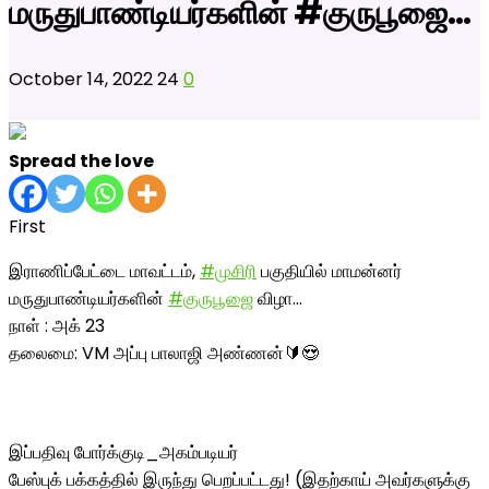
மருதுபாண்டியர்களின் #குருபூஜை…
October 14, 2022
24
0
Spread the love
First
இராணிப்பேட்டை மாவட்டம்,
#முசிரி
பகுதியில் மாமன்னர்
மருதுபாண்டியர்களின்
#குருபூஜை
விழா…
நாள் : அக் 23
தலைமை: VM அப்பு பாலாஜி அண்ணன்🔰😍
இப்பதிவு போர்க்குடி_அகம்படியர்
பேஸ்புக் பக்கத்தில் இருந்து பெறப்பட்டது! (இதற்காய் அவர்களுக்கு