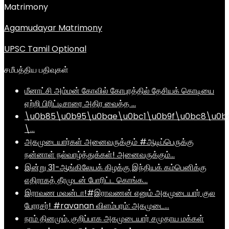
Matrimony
Agamudayar Matrimony
UPSC Tamil Optional
சமீபத்திய பதிவுகள்
மீனாட்சி அம்மன் கோவில் கோபுரத்தில் தேசியக் கொடியை
ஏற்றி பிரிட்டிசாரை அதிர வைத்த …
\u0b85\u0b95\u0bae\u0bc1\u0b9f\u0bc8\u0b
\…
அகமுடையார்கள் அனைவருக்கும் #ஆடிப்பெருக்கு
நன்னாள் நல்வாழ்த்துக்கள்! அனைவருக்கும்…
இன்று 31-ஆங்கிலேயக் கிழக்கு இந்தியக் கம்பெனிக்கு
எதிராகத் தீரமுடன் போரிட்ட கொங்க…
இராவண மவன்டா!#இராவணன் எனும் அகமுடையார் குல
பேரரசர்! #ravanan விளம்பரம்: அகமுடை…
நாம் தினமும், குறிப்பாக அகமுடையார் சமுதாய மக்கள்