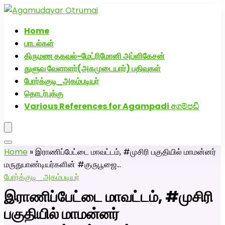
அகமுடையார் திருமண வரன்களுக்கு அகமுடையார்மேட்ரி-
பெண் வீட்டாருக்கு 100% இலவச திருமண சேவை! வாட்ஸப்
Home
எண்: 7200507629
பாடல்கள்
திருமண தகவல்-மேட்ரிமோனி அப்ளிகேசன்
துளுவ வேளாளர்(அகமுடையார்) பதிவுகள்
போர்க்குடி_அகம்படியர்
தொடர்புக்கு
Various References for Agampadi අගම්පඩි
Home
»
இராணிப்பேட்டை மாவட்டம், #முசிரி பகுதியில் மாமன்னர்
மருதுபாண்டியர்களின் #குருபூஜை…
போர்க்குடி_அகம்படியர்
இராணிப்பேட்டை மாவட்டம், #முசிரி
பகுதியில் மாமன்னர்