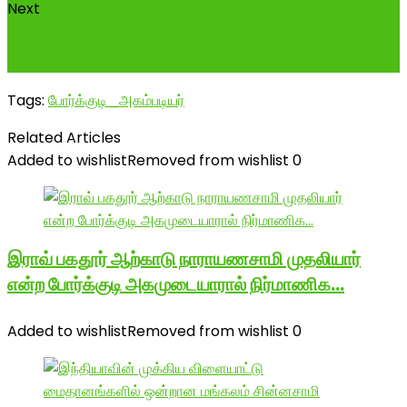
Next
மதுரை தமுக்கம் கலையரங்கத்திற்கு மீண்டும் சங்கரதாஸ்
சுவாமிகள் பெயர் சூட்டுக! மது...
Tags:
போர்க்குடி_அகம்படியர்
Related Articles
Added to wishlist
Removed from wishlist
0
இராவ் பகதூர் ஆற்காடு நாராயணசாமி முதலியார்
என்ற போர்க்குடி அகமுடையாரால் நிர்மாணிக…
Added to wishlist
Removed from wishlist
0