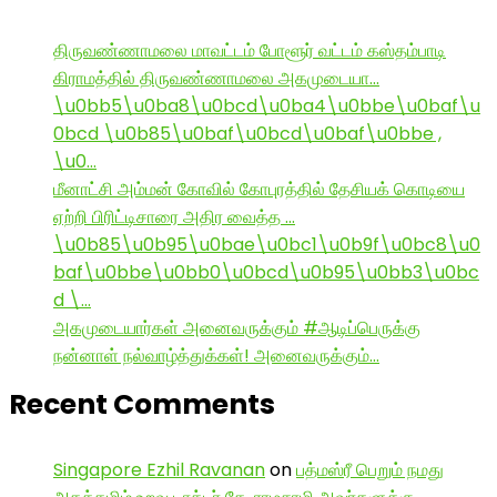
திருவண்ணாமலை மாவட்டம் போளூர் வட்டம் கஸ்தம்பாடி
கிராமத்தில் திருவண்ணாமலை அகமுடையா…
\u0bb5\u0ba8\u0bcd\u0ba4\u0bbe\u0baf\u
0bcd \u0b85\u0baf\u0bcd\u0baf\u0bbe ,
\u0…
மீனாட்சி அம்மன் கோவில் கோபுரத்தில் தேசியக் கொடியை
ஏற்றி பிரிட்டிசாரை அதிர வைத்த …
\u0b85\u0b95\u0bae\u0bc1\u0b9f\u0bc8\u0
baf\u0bbe\u0bb0\u0bcd\u0b95\u0bb3\u0bc
d \…
அகமுடையார்கள் அனைவருக்கும் #ஆடிப்பெருக்கு
நன்னாள் நல்வாழ்த்துக்கள்! அனைவருக்கும்…
Recent Comments
Singapore Ezhil Ravanan
on
பத்மஸ்ரீ பெறும் நமது