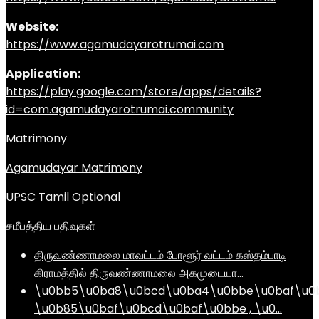
Website:
https://www.agamudayarotrumai.com
Application:
https://play.google.com/store/apps/details?
id=com.agamudayarotrumai.community
Matrimony
Agamudayar Matrimony
UPSC Tamil Optional
சமீபத்திய பதிவுகள்
திருவண்ணாமலை மாவட்டம் போளூர் வட்டம் கஸ்தம்பாடி
கிராமத்தில் திருவண்ணாமலை அகமுடையா…
\u0bb5\u0ba8\u0bcd\u0ba4\u0bbe\u0baf\u0
\u0b85\u0baf\u0bcd\u0baf\u0bbe , \u0…