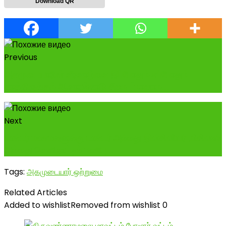
Download QR
Previous
அகமுடையாரின் வீரவாழ்வை இப்போதும் எப்போதும்
காத்திருக்கும் ஆவாரங்காடு சீமை (மானாம...
Next
டாக்டர் மணமகளுக்கு டாக்டர் அல்லது இன்சினியர் ,பிசினஸ்
அல்லது வெளிநாட்டில் பணிபு...
Tags:
அகமுடையார் ஒற்றுமை
Related Articles
Added to wishlist
Removed from wishlist
0