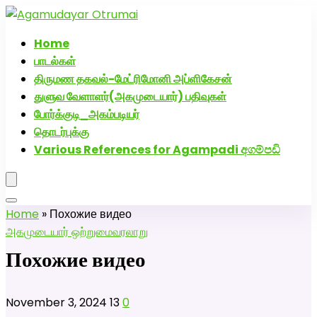
அகமுடையார் திருமண வரன்களுக்கு அகமுடையார்மேட்ரி-பெண்
திருமண சேவை! வாட்ஸப் எண்: 72005
Home
பாடல்கள்
திருமண தகவல்-மேட்ரிமோனி அப்ளிகேசன்
துளுவ வேளாளர்(அகமுடையார்) பதிவுகள்
போர்க்குடி_அகம்படியர்
தொடர்புக்கு
Various References for Agampadi අගම්පඩි
Home
»
Похожие видео
அகமுடையார் ஒற்றுமை
வரலாறு
Похожие видео
November 3, 2024
13
0