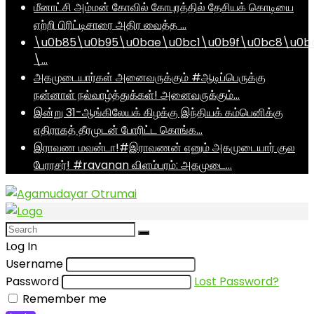
மீனாட்சி அம்மன் கோவில் கோபுரத்தில் தேசியக் கொடியை
ஏற்றி பிரிட்டிசாரை அதிர வைத்த …
\u0b85\u0b95\u0bae\u0bc1\u0b9f\u0bc8\u0b
\…
அகமுடையார்கள் அனைவருக்கும் #ஆடிப்பெருக்கு
நன்னாள் நல்வாழ்த்துக்கள்! அனைவருக்கும்…
இன்று 31-ஆங்கிலேயக் கிழக்கு இந்தியக் கம்பெனிக்கு
எதிராகத் தீரமுடன் போரிட்ட கொங்க…
இராவண மவன்டா!#இராவணன் எனும் அகமுடையார் குல
பேரரசர்! #ravanan விளம்பரம்: அகமுடை…
Log In
Username
Password
Lost Password?
Remember me