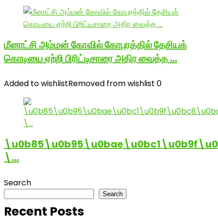
மீனாட்சி அம்மன் கோவில் கோபுரத்தில் தேசியக்
கொடியை ஏற்றி பிரிட்டிசாரை அதிர வைத்த …
Added to wishlist
Removed from wishlist
0
\u0b85\u0b95\u0bae\u0bc1\u0b9f\u
\…
Search
Search
Recent Posts