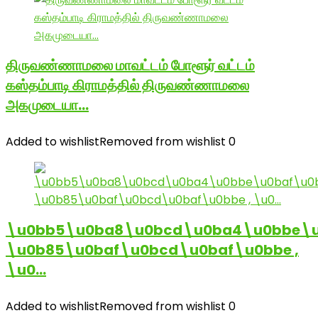
திருவண்ணாமலை மாவட்டம் போளூர் வட்டம்
கஸ்தம்பாடி கிராமத்தில் திருவண்ணாமலை
அகமுடையா…
Added to wishlist
Removed from wishlist
0
\u0bb5\u0ba8\u0bcd\u0ba4\u0bbe\u
\u0b85\u0baf\u0bcd\u0baf\u0bbe ,
\u0…
Added to wishlist
Removed from wishlist
0