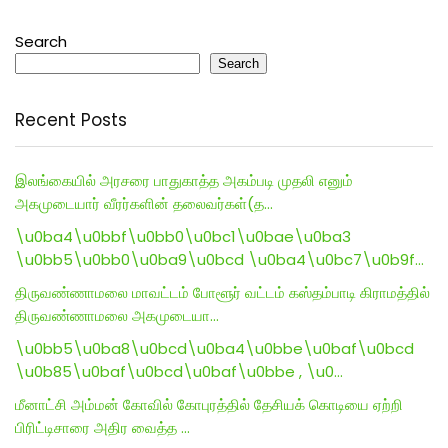
Search
Search
Recent Posts
இலங்கையில் அரசரை பாதுகாத்த அகம்படி முதலி எனும்
அகமுடையார் வீரர்களின் தலைவர்கள்(த…
\u0ba4\u0bbf\u0bb0\u0bc1\u0bae\u0ba3
\u0bb5\u0bb0\u0ba9\u0bcd \u0ba4\u0bc7\u0b9f…
திருவண்ணாமலை மாவட்டம் போளூர் வட்டம் கஸ்தம்பாடி கிராமத்தில்
திருவண்ணாமலை அகமுடையா…
\u0bb5\u0ba8\u0bcd\u0ba4\u0bbe\u0baf\u0bcd
\u0b85\u0baf\u0bcd\u0baf\u0bbe , \u0…
மீனாட்சி அம்மன் கோவில் கோபுரத்தில் தேசியக் கொடியை ஏற்றி
பிரிட்டிசாரை அதிர வைத்த …