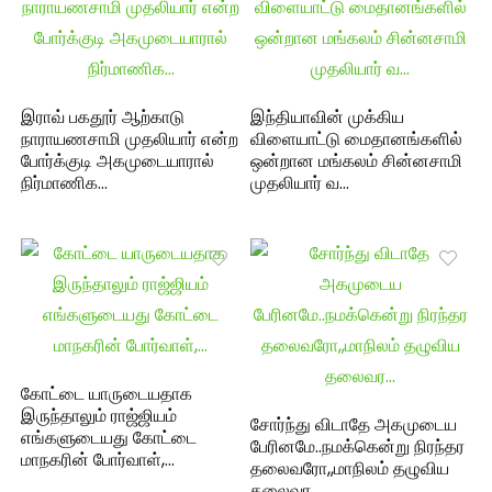
இராவ் பகதூர் ஆற்காடு
இந்தியாவின் முக்கிய
நாராயணசாமி முதலியார் என்ற
விளையாட்டு மைதானங்களில்
போர்க்குடி அகமுடையாரால்
ஒன்றான மங்கலம் சின்னசாமி
நிர்மாணிக…
முதலியார் வ…
கோட்டை யாருடையதாக
இருந்தாலும் ராஜ்ஜியம்
சோர்ந்து விடாதே அகமுடைய
எங்களுடையது கோட்டை
பேரினமே..நமக்கென்று நிரந்தர
மாநகரின் போர்வாள்,…
தலைவரோ,,மாநிலம் தழுவிய
தலைவர…