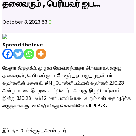
தலைவரும் , பெரியவர் ஐய…
October 3, 2023
63
0
Spread the love
வேலூர் தீர்த்தகிரி முருகர் கோவில் நிரந்தர ஆறங்காவல்க்குழு
தலைவரும் , பெரியவர் ஐயா #வசூர்_நடராஜ_முதலியார்
அவர்களின் மனைவி #N_பொன்னியம்மாள் அவர்கள் 2.10.23
அன்று மாலை இயற்கை எய்தினார்… அவரது இறுதி ஊர்வலம்
இன்று 3.10.23 பலம் 12 மணியளவில் நடைபெறும் என்பதை ஆழ்ந்த
வருத்தங்களுடன் தெரிவித்து கொள்கிறோம்🙏🙏🙏🙏
இப்பதிவு போர்க்குடி_அகம்படியர்