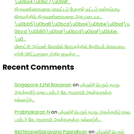
\u0ba4\u0bc7\u0b9f…
திருவண்ணாமலை மாவட்டம் போளூர் வட்டம் கஸ்தம்பாடி
கிராமத்தில் திருவண்ணாமலை அகமுடையா…
\u0bb5\u0ba8\u0bcd\u0ba4\u0bbe\u0baf\u
0bcd \u0b85\u0baf\u0bcd\u0baf\u0bbe ,
\u0…
மீனாட்சி அம்மன் கோவில் கோபுரத்தில் தேசியக் கொடியை
ஏற்றி பிரிட்டிசாரை அதிர வைத்த …
Recent Comments
Singapore Ezhil Ravanan
on
பத்மஸ்ரீ பெறும் நமது
அகத்தமிழ் உறவு டாக்டர் கே. ராமசாமி அவர்களுக்கு
நல்வாழ்த்…
Prabhakaran N
on
பத்மஸ்ரீ பெறும் நமது அகத்தமிழ் உறவு
டாக்டர் கே. ராமசாமி அவர்களுக்கு நல்வாழ்த்…
RethinavelSaravana Paandiyan
on
பத்மஸ்ரீ பெறும்