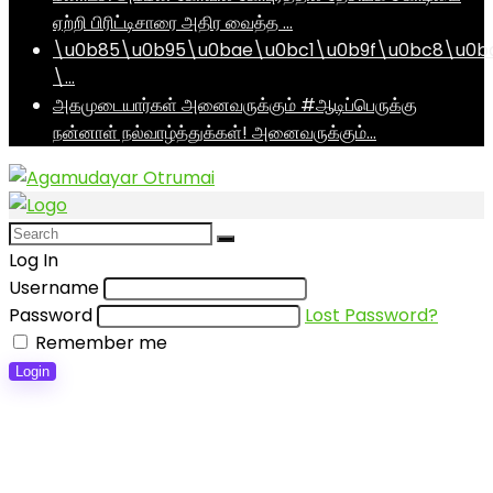
ஏற்றி பிரிட்டிசாரை அதிர வைத்த …
\u0b85\u0b95\u0bae\u0bc1\u0b9f\u0bc8\u0b
\…
அகமுடையார்கள் அனைவருக்கும் #ஆடிப்பெருக்கு
நன்னாள் நல்வாழ்த்துக்கள்! அனைவருக்கும்…
Log In
Username
Password
Lost Password?
Remember me
Login