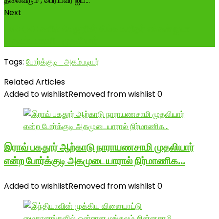
Next
1980,90 களில் வேலூரின் சிங்க மனிதர் எங்கள் ஐயா
#தண்டபாணி_முதலியார்
Tags:
போர்க்குடி_அகம்படியர்
Related Articles
Added to wishlist
Removed from wishlist
0
இராவ் பகதூர் ஆற்காடு நாராயணசாமி முதலியார்
என்ற போர்க்குடி அகமுடையாரால் நிர்மாணிக…
Added to wishlist
Removed from wishlist
0