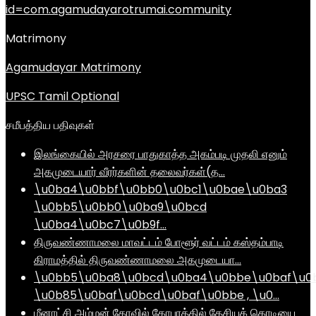
id=com.agamudayarotrumai.community
Matrimony
Agamudayar Matrimony
UPSC Tamil Optional
சமீபத்திய பதிவுகள்
இலங்கையில் அரசரை பாதுகாத்த அகம்படி முதலி எனும்
அகமுடையார் வீரர்களின் தலைவர்கள்(த…
\u0ba4\u0bbf\u0bb0\u0bc1\u0bae\u0ba3
\u0bb5\u0bb0\u0ba9\u0bcd
\u0ba4\u0bc7\u0b9f…
திருவண்ணாமலை மாவட்டம் போளூர் வட்டம் கஸ்தம்பாடி
கிராமத்தில் திருவண்ணாமலை அகமுடையா…
\u0bb5\u0ba8\u0bcd\u0ba4\u0bbe\u0baf\u0
\u0b85\u0baf\u0bcd\u0baf\u0bbe , \u0…
மீனாட்சி அம்மன் கோவில் கோபுரத்தில் தேசியக் கொடியை