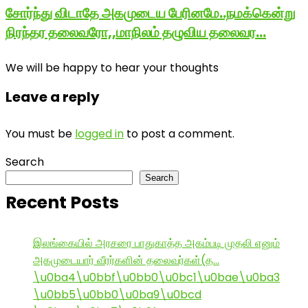
சோர்ந்து விடாதே அகமுடைய பேரினமே..நமக்கென்று
நிரந்தர தலைவரோ,,மாநிலம் தழுவிய தலைவர…
We will be happy to hear your thoughts
Leave a reply
You must be
logged in
to post a comment.
Search
Search
Recent Posts
இலங்கையில் அரசரை பாதுகாத்த அகம்படி முதலி எனும்
அகமுடையார் வீரர்களின் தலைவர்கள்(த…
\u0ba4\u0bbf\u0bb0\u0bc1\u0bae\u0ba3
\u0bb5\u0bb0\u0ba9\u0bcd