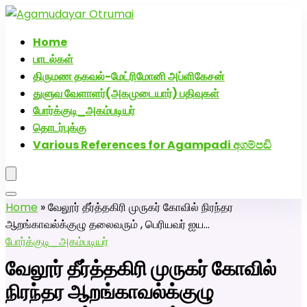
அகமுடையார் திருமண வரன்களுக்கு அகமுடையார்மேட்ரி-
பெண் வீட்டாருக்கு 100% இலவச திருமண சேவை! வாட்ஸப்
Home
எண்: 7200507629
பாடல்கள்
திருமண தகவல்-மேட்ரிமோனி அப்ளிகேசன்
துளுவ வேளாளர்(அகமுடையார்) பதிவுகள்
போர்க்குடி_அகம்படியர்
தொடர்புக்கு
Various References for Agampadi අගම්පඩි
Home
»
வேலூர் தீர்த்தகிரி முருகர் கோவில் நிரந்தர
ஆறங்காவல்க்குழு தலைவரும் , பெரியவர் ஐய…
போர்க்குடி_அகம்படியர்
வேலூர் தீர்த்தகிரி முருகர் கோவில்
நிரந்தர ஆறங்காவல்க்குழு