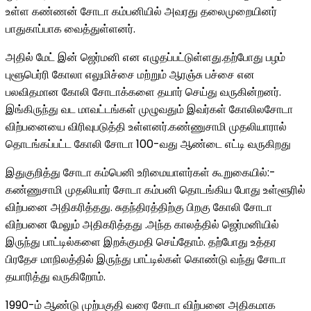
உள்ள கண்ணன் சோடா கம்பனியில் அவரது தலைமுறையினர்
பாதுகாப்பாக வைத்துள்ளனர்.
அதில் மேட் இன் ஜெர்மனி என எழுதப்பட்டுள்ளது.தற்போது பழம்
புளூபெர்ரி கோலா எலுமிச்சை மற்றும் ஆரஞ்சு பச்சை என
பலவிதமான கோலி சோடாக்களை தயார் செய்து வருகின்றனர்.
இங்கிருந்து வட மாவட்டங்கள் முழுவதும் இவர்கள் கோலிலசோடா
விற்பனையை விரிவுபடுத்தி உள்ளனர்.கண்ணுசாமி முதலியாரால்
தொடங்கப்பட்ட கோலி சோடா 100-வது ஆண்டை எட்டி வருகிறது
இதுகுறித்து சோடா கம்பெனி உரிமையாளர்கள் கூறுகையில்:-
கண்ணுசாமி முதலியார் சோடா கம்பனி தொடங்கிய போது உள்ளூரில்
விற்பனை அதிகரித்தது. சுதந்திரத்திற்கு பிறகு கோலி சோடா
விற்பனை மேலும் அதிகரித்தது .அந்த காலத்தில் ஜெர்மனியில்
இருந்து பாட்டில்களை இறக்குமதி செய்தோம். தற்போது உத்தர
பிரதேச மாநிலத்தில் இருந்து பாட்டில்கள் கொண்டு வந்து சோடா
தயாரித்து வருகிறோம்.
1990-ம் ஆண்டு முற்பகுதி வரை சோடா விற்பனை அதிகமாக