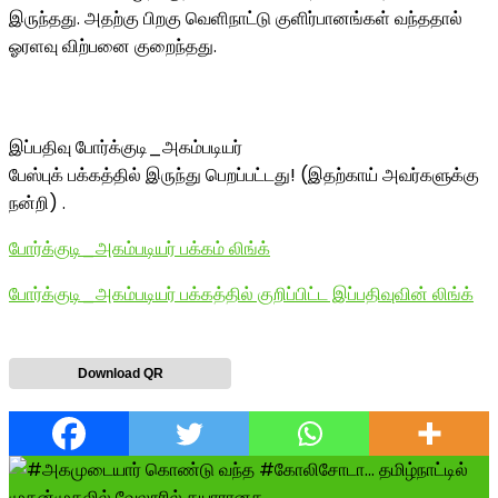
இருந்தது. அதற்கு பிறகு வெளிநாட்டு குளிர்பானங்கள் வந்ததால்
ஓரளவு விற்பனை குறைந்தது.
இப்பதிவு போர்க்குடி_அகம்படியர்
பேஸ்புக் பக்கத்தில் இருந்து பெறப்பட்டது! (இதற்காய் அவர்களுக்கு
நன்றி) .
போர்க்குடி_அகம்படியர் பக்கம் லிங்க்
போர்க்குடி_அகம்படியர் பக்கத்தில் குறிப்பிட்ட இப்பதிவுவின் லிங்க்
Download QR