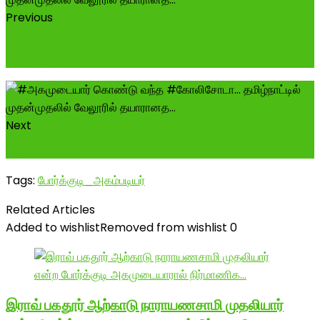
Previous
ரூ4000க்கு ஆண்ட்ராய்ட் அப்ளிகேசன்-----
தொடர்புக்கு: 7200507629
Next
புகழ் வணக்கம்
Tags:
போர்க்குடி_அகம்படியர்
Related Articles
Added to wishlist
Removed from wishlist
0
இராவ் பகதூர் ஆற்காடு நாராயணசாமி முதலியார்