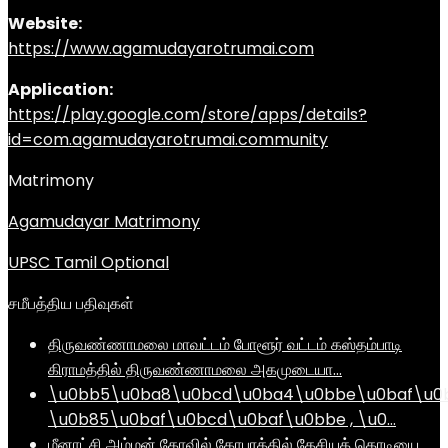
Website:
https://www.agamudayarotrumai.com
Application:
https://play.google.com/store/apps/details?
id=com.agamudayarotrumai.community
Matrimony
Agamudayar Matrimony
UPSC Tamil Optional
சமீபத்திய பதிவுகள்
திருவண்ணாமலை மாவட்டம் போளூர் வட்டம் கஸ்தம்பாடி
கிராமத்தில் திருவண்ணாமலை அகமுடையா…
\u0bb5\u0ba8\u0bcd\u0ba4\u0bbe\u0baf\u0
\u0b85\u0baf\u0bcd\u0baf\u0bbe , \u0…
மீனாட்சி அம்மன் கோவில் கோபுரத்தில் தேசியக் கொடியை