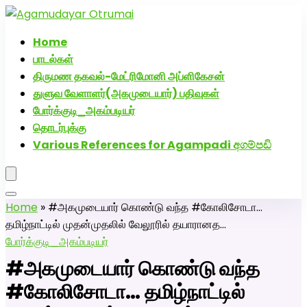
அகமுடையார் திருமண வரன்களுக்கு அகமுடையார்மேட்ரி-
பெண் வீட்டாருக்கு 100% இலவச திருமண சேவை! வாட்ஸப்
Home
எண்: 7200507629
பாடல்கள்
திருமண தகவல்-மேட்ரிமோனி அப்ளிகேசன்
துளுவ வேளாளர்(அகமுடையார்) பதிவுகள்
போர்க்குடி_அகம்படியர்
தொடர்புக்கு
Various References for Agampadi අගම්පඩි
Home
»
#அகமுடையார் கொண்டு வந்த #கோலிசோடா…
தமிழ்நாட்டில் முதன்முதலில் வேலூரில் தயாரானத…
போர்க்குடி_அகம்படியர்
#அகமுடையார் கொண்டு வந்த
#கோலிசோடா… தமிழ்நாட்டில்