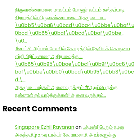
திருவண்ணாமலை மாவட்டம் போளூர் வட்டம் கஸ்தம்பாடி
கிராமத்தில் திருவண்ணாமலை அகமுடையா…
\u0bb5\u0ba8\u0bcd\u0ba4\u0bbe\u0baf\u
0bcd \u0b85\u0baf\u0bcd\u0baf\u0bbe ,
\u0…
மீனாட்சி அம்மன் கோவில் கோபுரத்தில் தேசியக் கொடியை
ஏற்றி பிரிட்டிசாரை அதிர வைத்த …
\u0b85\u0b95\u0bae\u0bc1\u0b9f\u0bc8\u0
baf\u0bbe\u0bb0\u0bcd\u0b95\u0bb3\u0bc
d \…
அகமுடையார்கள் அனைவருக்கும் #ஆடிப்பெருக்கு
நன்னாள் நல்வாழ்த்துக்கள்! அனைவருக்கும்…
Recent Comments
Singapore Ezhil Ravanan
on
பத்மஸ்ரீ பெறும் நமது
அகத்தமிழ் உறவு டாக்டர் கே. ராமசாமி அவர்களுக்கு