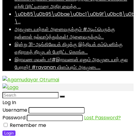
ஏற்றி பிரிட்டிசாரை அதிர வைத்த …
\u0b85\u0b95\u0bae\u0bc1\u0b9f\u0bc8\u0b
\…
அகமுடையார்கள் அனைவருக்கும் #ஆடிப்பெருக்கு
நன்னாள் நல்வாழ்த்துக்கள்! அனைவருக்கும்…
இன்று 31-ஆங்கிலேயக் கிழக்கு இந்தியக் கம்பெனிக்கு
எதிராகத் தீரமுடன் போரிட்ட கொங்க…
இராவண மவன்டா!#இராவணன் எனும் அகமுடையார் குல
பேரரசர்! #ravanan விளம்பரம்: அகமுடை…
Log In
Username
Password
Lost Password?
Remember me
Login