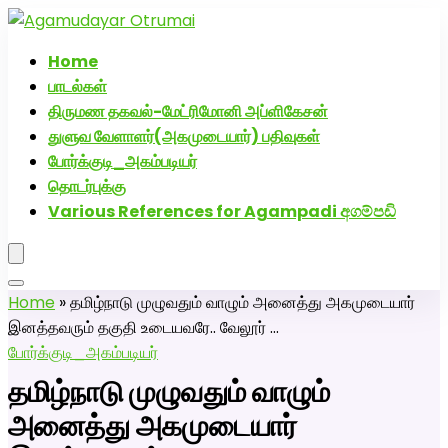
அகமுடையார் திருமண வரன்களுக்கு அகமுடையார்மேட்ரி-
பெண் வீட்டாருக்கு 100% இலவச திருமண சேவை! வாட்ஸப்
Home
எண்: 7200507629
பாடல்கள்
திருமண தகவல்-மேட்ரிமோனி அப்ளிகேசன்
துளுவ வேளாளர்(அகமுடையார்) பதிவுகள்
போர்க்குடி_அகம்படியர்
தொடர்புக்கு
Various References for Agampadi අගම්පඩි
Home
»
தமிழ்நாடு முழுவதும் வாழும் அனைத்து அகமுடையார்
இனத்தவரும் தகுதி உடையவரே.. வேலூர் …
போர்க்குடி_அகம்படியர்
தமிழ்நாடு முழுவதும் வாழும்
அனைத்து அகமுடையார்