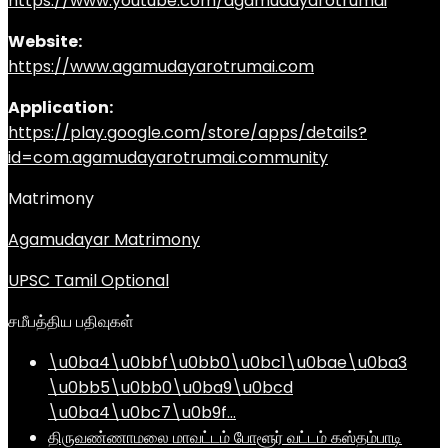
https://www.youtube.com/agamudayarotrumai
Website:
https://www.agamudayarotrumai.com
Application:
https://play.google.com/store/apps/details?
id=com.agamudayarotrumai.community
Matrimony
Agamudayar Matrimony
UPSC Tamil Optional
சமீபத்திய பதிவுகள்
\u0ba4\u0bbf\u0bb0\u0bc1\u0bae\u0ba3
\u0bb5\u0bb0\u0ba9\u0bcd
\u0ba4\u0bc7\u0b9f…
திருவண்ணாமலை மாவட்டம் போளூர் வட்டம் கஸ்தம்பாடி