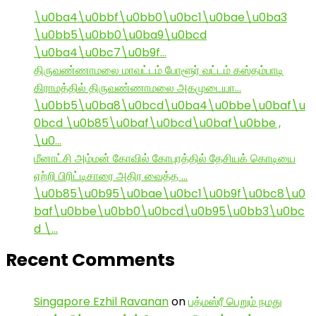
\u0ba4\u0bbf\u0bb0\u0bc1\u0bae\u0ba3
\u0bb5\u0bb0\u0ba9\u0bcd
\u0ba4\u0bc7\u0b9f…
திருவண்ணாமலை மாவட்டம் போளூர் வட்டம் கஸ்தம்பாடி
கிராமத்தில் திருவண்ணாமலை அகமுடையா…
\u0bb5\u0ba8\u0bcd\u0ba4\u0bbe\u0baf\u
0bcd \u0b85\u0baf\u0bcd\u0baf\u0bbe ,
\u0…
மீனாட்சி அம்மன் கோவில் கோபுரத்தில் தேசியக் கொடியை
ஏற்றி பிரிட்டிசாரை அதிர வைத்த …
\u0b85\u0b95\u0bae\u0bc1\u0b9f\u0bc8\u0
baf\u0bbe\u0bb0\u0bcd\u0b95\u0bb3\u0bc
d \…
Recent Comments
Singapore Ezhil Ravanan
on
பத்மஸ்ரீ பெறும் நமது