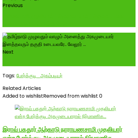
Previous
மாசிலாமணி முதலியார் (அகமுடையார்) அறக்கட்டளை
இலவச மாணவர் விடுதி சேர்க்கை -------...
Next
நினைவு கூறுகிறோம் அண்ணா ..,
Tags:
போர்க்குடி_அகம்படியர்
Related Articles
Added to wishlist
Removed from wishlist
0
இராவ் பகதூர் ஆற்காடு நாராயணசாமி முதலியார்