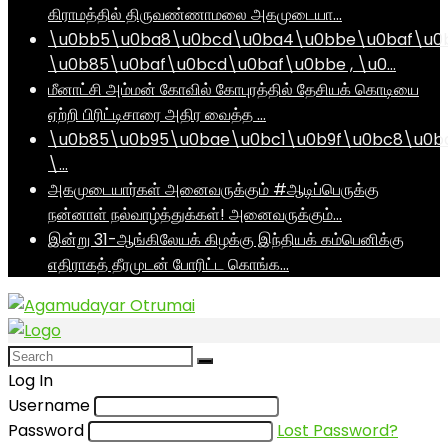
கிராமத்தில் திருவண்ணாமலை அகமுடையா…
\u0bb5\u0ba8\u0bcd\u0ba4\u0bbe\u0baf\u0
\u0b85\u0baf\u0bcd\u0baf\u0bbe , \u0…
மீனாட்சி அம்மன் கோவில் கோபுரத்தில் தேசியக் கொடியை
ஏற்றி பிரிட்டிசாரை அதிர வைத்த …
\u0b85\u0b95\u0bae\u0bc1\u0b9f\u0bc8\u0b
\…
அகமுடையார்கள் அனைவருக்கும் #ஆடிப்பெருக்கு
நன்னாள் நல்வாழ்த்துக்கள்! அனைவருக்கும்…
இன்று 31-ஆங்கிலேயக் கிழக்கு இந்தியக் கம்பெனிக்கு
எதிராகத் தீரமுடன் போரிட்ட கொங்க…
Log In
Username
Password
Lost Password?