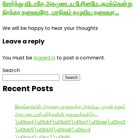
சோர்ந்து விடாதே அகமுடைய பேரினமே..நமக்கென்று
நிரந்தர தலைவரோ,,மாநிலம் தழுவிய தலைவர…
We will be happy to hear your thoughts
Leave a reply
You must be
logged in
to post a comment.
Search
Search
Recent Posts
இலங்கையில் அரசரை பாதுகாத்த அகம்படி முதலி எனும்
அகமுடையார் வீரர்களின் தலைவர்கள்(த…
\u0ba4\u0bbf\u0bb0\u0bc1\u0bae\u0ba3
\u0bb5\u0bb0\u0ba9\u0bcd
\u0ba4\u0bc7\u0b9f…