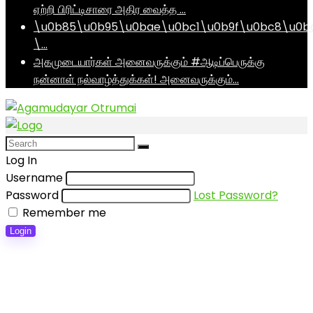
ஏற்றி பிரிட்டிசாரை அதிர வைத்த …
\u0b85\u0b95\u0bae\u0bc1\u0b9f\u0bc8\u0b
\…
அகமுடையார்கள் அனைவருக்கும் #ஆடிப்பெருக்கு
நன்னாள் நல்வாழ்த்துக்கள்! அனைவருக்கும்…
Log In
Username
Password
Lost Password?
Remember me
Login