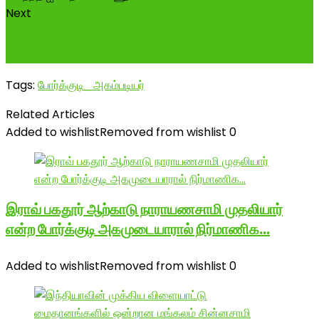
Next
மதுரை மீனாட்சி அம்மன் திருக்கோயில் வளாகத்தில்
மாமன்னர் மருது பாண்டியர்கள் கட்டிக...
Tags:
போர்க்குடி_அகம்படியர்
Related Articles
Added to wishlist
Removed from wishlist
0
இராவ் பகதூர் ஆற்காடு நாராயணசாமி முதலியார்
என்ற போர்க்குடி அகமுடையாரால் நிர்மாணிக…
Added to wishlist
Removed from wishlist
0