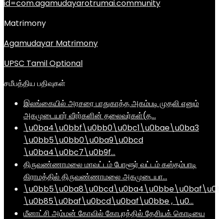
id=com.agamudayarotrumai.community
Matrimony
Agamudayar Matrimony
UPSC Tamil Optional
சமீபத்திய பதிவுகள்
இலங்கையில் அரசரை பாதுகாத்த அகம்படி முதலி எனும்
அகமுடையார் வீரர்களின் தலைவர்கள்(த…
\u0ba4\u0bbf\u0bb0\u0bc1\u0bae\u0ba3
\u0bb5\u0bb0\u0ba9\u0bcd
\u0ba4\u0bc7\u0b9f…
திருவண்ணாமலை மாவட்டம் போளூர் வட்டம் கஸ்தம்பாடி
கிராமத்தில் திருவண்ணாமலை அகமுடையா…
\u0bb5\u0ba8\u0bcd\u0ba4\u0bbe\u0baf\u0
\u0b85\u0baf\u0bcd\u0baf\u0bbe , \u0…
மீனாட்சி அம்மன் கோவில் கோபுரத்தில் தேசியக் கொடியை