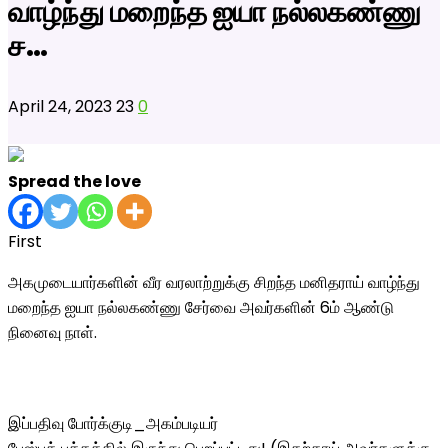
வாழ்ந்து மறைந்த ஐயா நல்லகண்ணு
ச…
April 24, 2023
23
0
Spread the love
First
அகமுடையார்களின் வீர வரலாற்றுக்கு சிறந்த மனிதராய் வாழ்ந்து
மறைந்த ஐயா நல்லகண்ணு சேர்வை அவர்களின் 6ம் ஆண்டு
நினைவு நாள்.
இப்பதிவு போர்க்குடி_அகம்படியர்