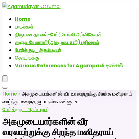
அகமுடையார் திருமண வரன்களுக்கு அகமுடையார்மேட்ரி-
பெண் வீட்டாருக்கு 100% இலவச திருமண சேவை! வாட்ஸப்
Home
எண்: 7200507629
பாடல்கள்
திருமண தகவல்-மேட்ரிமோனி அப்ளிகேசன்
துளுவ வேளாளர்(அகமுடையார்) பதிவுகள்
போர்க்குடி_அகம்படியர்
தொடர்புக்கு
Various References for Agampadi අගම්පඩි
Home
»
அகமுடையார்களின் வீர வரலாற்றுக்கு சிறந்த மனிதராய்
வாழ்ந்து மறைந்த ஐயா நல்லகண்ணு ச…
போர்க்குடி_அகம்படியர்
அகமுடையார்களின் வீர
வரலாற்றுக்கு சிறந்த மனிதராய்