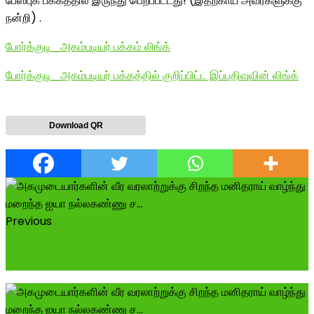
பேஸ்புக் பக்கத்தில் இருந்து பெறப்பட்டது! (இதற்காய் அவர்களுக்கு
நன்றி) .
போர்க்குடி_அகம்படியர் பக்கம் லிங்க்
போர்க்குடி_அகம்படியர் பக்கத்தில் குறிப்பிட்ட இப்பதிவுவின் லிங்க்
Download QR
Previous
அண்ணன் அக்ரி சதீஷ் அவர்களின் தாத்தா பாட்டி
அவர்களுக்கு 80 ஆம் ஆண்டு சதாபிஷேக வி...