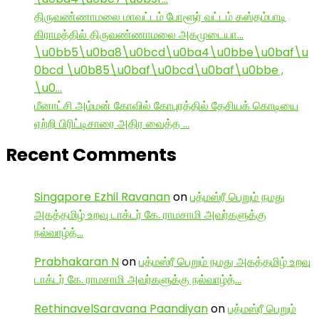
திருவண்ணாமலை மாவட்டம் போளூர் வட்டம் கஸ்தம்பாடி
கிராமத்தில் திருவண்ணாமலை அகமுடையா…
\u0bb5\u0ba8\u0bcd\u0ba4\u0bbe\u0baf\u
0bcd \u0b85\u0baf\u0bcd\u0baf\u0bbe ,
\u0…
மீனாட்சி அம்மன் கோவில் கோபுரத்தில் தேசியக் கொடியை
ஏற்றி பிரிட்டிசாரை அதிர வைத்த …
Recent Comments
Singapore Ezhil Ravanan
on
பத்மஸ்ரீ பெறும் நமது
அகத்தமிழ் உறவு டாக்டர் கே. ராமசாமி அவர்களுக்கு
நல்வாழ்த்…
Prabhakaran N
on
பத்மஸ்ரீ பெறும் நமது அகத்தமிழ் உறவு
டாக்டர் கே. ராமசாமி அவர்களுக்கு நல்வாழ்த்…
RethinavelSaravana Paandiyan
on
பத்மஸ்ரீ பெறும்