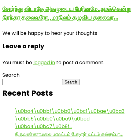
சோர்ந்து விடாதே அகமுடைய பேரினமே..நமக்கென்று
நிரந்தர தலைவரோ,,மாநிலம் தழுவிய தலைவர…
We will be happy to hear your thoughts
Leave a reply
You must be
logged in
to post a comment.
Search
Search
Recent Posts
\u0ba4\u0bbf\u0bb0\u0bc1\u0bae\u0ba3
\u0bb5\u0bb0\u0ba9\u0bcd
\u0ba4\u0bc7\u0b9f…
திருவண்ணாமலை மாவட்டம் போளூர் வட்டம் கஸ்தம்பாடி