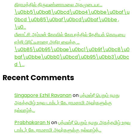
கிராமத்தில் திருவண்ணாமலை அகமுடையா…
\u0bb5\u0ba8\u0bcd\u0ba4\u0bbe\u0baf\u
0bcd \u0b85\u0baf\u0bcd\u0baf\u0bbe ,
\u0…
மீனாட்சி அம்மன் கோவில் கோபுரத்தில் தேசியக் கொடியை
ஏற்றி பிரிட்டிசாரை அதிர வைத்த …
\u0b85\u0b95\u0bae\u0bc1\u0b9f\u0bc8\u0
baf\u0bbe\u0bb0\u0bcd\u0b95\u0bb3\u0bc
d \…
Recent Comments
Singapore Ezhil Ravanan
on
பத்மஸ்ரீ பெறும் நமது
அகத்தமிழ் உறவு டாக்டர் கே. ராமசாமி அவர்களுக்கு
நல்வாழ்த்…
Prabhakaran N
on
பத்மஸ்ரீ பெறும் நமது அகத்தமிழ் உறவு
டாக்டர் கே. ராமசாமி அவர்களுக்கு நல்வாழ்த்…