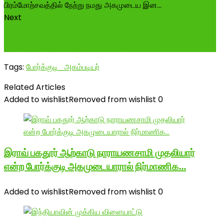
Next
மதுரை மீனாட்சி அம்மன் திருக்கோயில் நடைபெற உள்ள
சேர்வைக்காரர் (அகமுடையார்) மண்டகப...
Tags:
போர்க்குடி_அகம்படியர்
Related Articles
Added to wishlist
Removed from wishlist
0
இராவ் பகதூர் ஆற்காடு நாராயணசாமி முதலியார்
என்ற போர்க்குடி அகமுடையாரால் நிர்மாணிக…
Added to wishlist
Removed from wishlist
0