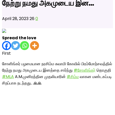
நேற்று நமது அகமுடைய இன…
April 28, 2023
26
0
Spread the love
First
சோளிங்கர் பழமையான நரசிம்ம சுவாமி கோவில் பிரம்மோற்சவத்தில்
நேற்று நமது அகமுடைய இனத்தை சார்ந்து
#சோளிங்கர்
தொகுதி
#MLA
A.M.முனிரத்தின முதலியாரின்
#சிம்ம
வாகன மண்டகப்படி
சிறப்பாக நடந்தது.. 🙏🙏