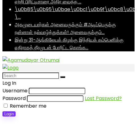
ஏற்றி பிரிட்டிசாரை அதிர வைத்த …
\u0b85\u0b95\u0bae\u0bc1\u0b9f\u0bc8\u0b
\…
அகமுடையார்கள் அனைவருக்கும் #ஆடிப்பெருக்கு
நன்னாள் நல்வாழ்த்துக்கள்! அனைவருக்கும்…
இன்று 31-ஆங்கிலேயக் கிழக்கு இந்தியக் கம்பெனிக்கு
எதிராகத் தீரமுடன் போரிட்ட கொங்க…
Log In
Username
Password
Lost Password?
Remember me
Login