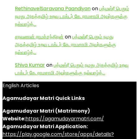
RethinavelSaravana Paandiyan
on
பத்மஸ்ரீ பெறும்
நமது அகத்தமிழ் உறவு டாக்டர் கே. ராமசாமி அவர்களுக்கு
நல்வாழ்த்…
சரவணன் ராமச்சந்திரன்
on
பத்மஸ்ரீ பெறும் நமது
அகத்தமிழ் உறவு டாக்டர் கே. ராமசாமி அவர்களுக்கு
நல்வாழ்த்…
Shiva Kumar
on
பத்மஸ்ரீ பெறும் நமது அகத்தமிழ் உறவு
டாக்டர் கே. ராமசாமி அவர்களுக்கு நல்வாழ்த்…
English Articles
Agamudayar Matri Quick Links
Agamudayar Matri (Matrimony)
Website:
https://agamudayarmatri.com/
Agamudayar Matri Application:
https://play.google.com/store/apps/details?