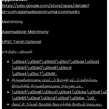
https://play.google.com/store/apps/details?
id=com.agamudayarotrumai.community
Matrimony
Agamudayar Matrimony
UPSC Tamil Optional
சமீபத்திய பதிவுகள்
\u0ba4\u0bbf\u0bb0\u0bc1\u0bae\u0ba3
\u0bb5\u0bb0\u0ba9\u0bcd
\u0ba4\u0bc7\u0b9f…
திருவண்ணாமலை மாவட்டம் போளூர் வட்டம் கஸ்தம்பாடி
கிராமத்தில் திருவண்ணாமலை அகமுடையா…
\u0bb5\u0ba8\u0bcd\u0ba4\u0bbe\u0baf\u0
\u0b85\u0baf\u0bcd\u0baf\u0bbe , \u0…
மீனாட்சி அம்மன் கோவில் கோபுரத்தில் தேசியக் கொடியை