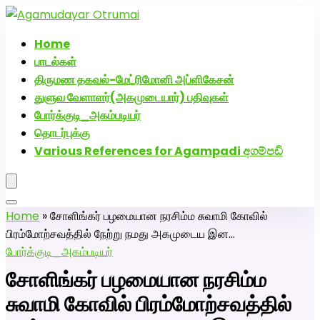
அகமுடையார் திருமண வரன்களுக்கு அகமுடையார்மேட்ரி-
பெண் வீட்டாருக்கு 100% இலவச திருமண சேவை! வாட்ஸப்
Home
எண்: 7200507629
பாடல்கள்
திருமண தகவல்-மேட்ரிமோனி அப்ளிகேசன்
துளுவ வேளாளர்(அகமுடையார்) பதிவுகள்
போர்க்குடி_அகம்படியர்
தொடர்புக்கு
Various References for Agampadi අගම්පඩි
Home
»
சோளிங்கர் பழமையான நரசிம்ம சுவாமி கோவில்
பிரம்மோற்சவத்தில் நேற்று நமது அகமுடைய இன…
போர்க்குடி_அகம்படியர்
சோளிங்கர் பழமையான நரசிம்ம
சுவாமி கோவில் பிரம்மோற்சவத்தில்