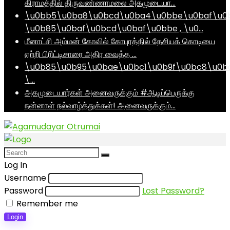
கிராமத்தில் திருவண்ணாமலை அகமுடையா…
\u0bb5\u0ba8\u0bcd\u0ba4\u0bbe\u0baf\u0
\u0b85\u0baf\u0bcd\u0baf\u0bbe , \u0…
மீனாட்சி அம்மன் கோவில் கோபுரத்தில் தேசியக் கொடியை
ஏற்றி பிரிட்டிசாரை அதிர வைத்த …
\u0b85\u0b95\u0bae\u0bc1\u0b9f\u0bc8\u0b
\…
அகமுடையார்கள் அனைவருக்கும் #ஆடிப்பெருக்கு
நன்னாள் நல்வாழ்த்துக்கள்! அனைவருக்கும்…
Log In
Username
Password
Lost Password?
Remember me
Login