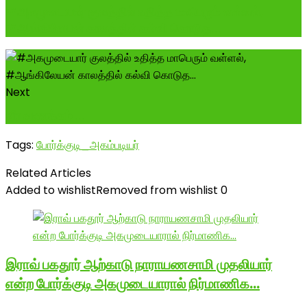
#அகமுடையார் குலத்தில் உதித்த மாபெரும் வள்ளல்,
#ஆங்கிலேயன் காலத்தில் கல்வி கொடுத...
Next
வீர வணக்கம் ...
Tags:
போர்க்குடி_அகம்படியர்
Related Articles
Added to wishlist
Removed from wishlist
0
இராவ் பகதூர் ஆற்காடு நாராயணசாமி முதலியார்
என்ற போர்க்குடி அகமுடையாரால் நிர்மாணிக…