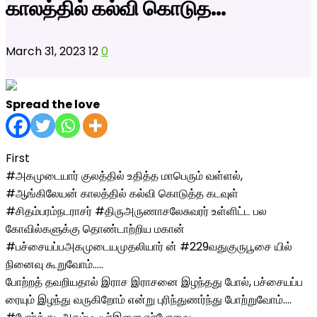
காலத்தில் கல்வி கொடுத…
March 31, 2023
12
0
Spread the love
First
#அகமுடையார் குலத்தில் உதித்த மாபெரும் வள்ளல்,
#ஆங்கிலேயன் காலத்தில் கல்வி கொடுத்த கடவுள்
#சிதம்பரம்நடராசர் #திருஅருணாசலேசுவரர் உள்ளிட்ட பல
கோவில்களுக்கு தொண்டாற்றிய மகான்
#பச்சையப்பஅகமுடையமுதலியார் ன் #229வதுகுருபூசை யில்
நினைவு கூறுவோம்…..
போற்றத் தவறியதால் இராச இராசனை இழந்தது போல், பச்சையப்ப
ரையும் இழந்து வருகிறோம் என்று புரிந்துணர்ந்து போற்றுவோம்….