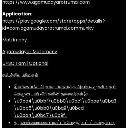
https://www.agamudayarotrumai.com
Application:
https://play.google.com/store/apps/details?
id=com.agamudayarotrumai.community
Matrimony
Agamudayar Matrimony
UPSC Tamil Optional
சமீபத்திய பதிவுகள்
இலங்கையில் அரசரை பாதுகாத்த அகம்படி முதலி எனும்
அகமுடையார் வீரர்களின் தலைவர்கள்(த…
\u0ba4\u0bbf\u0bb0\u0bc1\u0bae\u0ba3
\u0bb5\u0bb0\u0ba9\u0bcd
\u0ba4\u0bc7\u0b9f…
திருவண்ணாமலை மாவட்டம் போளூர் வட்டம் கஸ்தம்பாடி