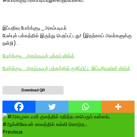
#போர்க்குடிஅகம்படியர்இளைஞர்பேரவை..
இப்பதிவு போர்க்குடி_அகம்படியர்
பேஸ்புக் பக்கத்தில் இருந்து பெறப்பட்டது! (இதற்காய் அவர்களுக்கு
நன்றி) .
போர்க்குடி_அகம்படியர் பக்கம் லிங்க்
போர்க்குடி_அகம்படியர் பக்கத்தில் குறிப்பிட்ட இப்பதிவுவின் லிங்க்
Download QR
Previous