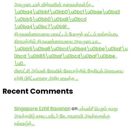
அகமுடையார் வீரர்களின் தலைவர்கள்(த…
\u0ba4\u0bbf\u0bb0\u0bc1\u0bae\u0ba3
\u0bb5\u0bb0\u0ba9\u0bcd
\u0ba4\u0bc7\u0b9f…
திருவண்ணாமலை மாவட்டம் போளூர் வட்டம் கஸ்தம்பாடி
கிராமத்தில் திருவண்ணாமலை அகமுடையா…
\u0bb5\u0ba8\u0bcd\u0ba4\u0bbe\u0baf\u
0bcd \u0b85\u0baf\u0bcd\u0baf\u0bbe ,
\u0…
மீனாட்சி அம்மன் கோவில் கோபுரத்தில் தேசியக் கொடியை
ஏற்றி பிரிட்டிசாரை அதிர வைத்த …
Recent Comments
Singapore Ezhil Ravanan
on
பத்மஸ்ரீ பெறும் நமது
அகத்தமிழ் உறவு டாக்டர் கே. ராமசாமி அவர்களுக்கு
நல்வாழ்த்…