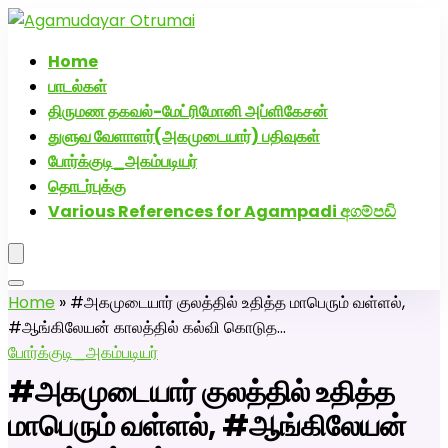
அகமுடையார் திருமண வரன்களுக்கு அகமுடையார்மேட்ரி-
பெண் வீட்டாருக்கு 100% இலவச திருமண சேவை! வாட்ஸப்
Home
எண்: 7200507629
பாடல்கள்
திருமண தகவல்-மேட்ரிமோனி அப்ளிகேசன்
துளுவ வேளாளர்(அகமுடையார்) பதிவுகள்
போர்க்குடி_அகம்படியர்
தொடர்புக்கு
Various References for Agampadi අගම්පඩි
Home
»
#அகமுடையார் குலத்தில் உதித்த மாபெரும் வள்ளல்,
#ஆங்கிலேயன் காலத்தில் கல்வி கொடுத…
போர்க்குடி_அகம்படியர்
#அகமுடையார் குலத்தில் உதித்த
மாபெரும் வள்ளல், #ஆங்கிலேயன்