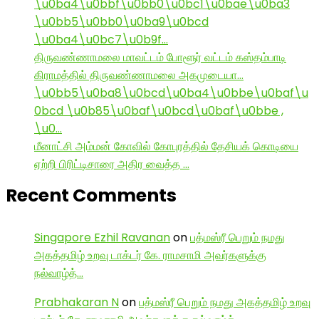
\u0ba4\u0bbf\u0bb0\u0bc1\u0bae\u0ba3
\u0bb5\u0bb0\u0ba9\u0bcd
\u0ba4\u0bc7\u0b9f…
திருவண்ணாமலை மாவட்டம் போளூர் வட்டம் கஸ்தம்பாடி
கிராமத்தில் திருவண்ணாமலை அகமுடையா…
\u0bb5\u0ba8\u0bcd\u0ba4\u0bbe\u0baf\u
0bcd \u0b85\u0baf\u0bcd\u0baf\u0bbe ,
\u0…
மீனாட்சி அம்மன் கோவில் கோபுரத்தில் தேசியக் கொடியை
ஏற்றி பிரிட்டிசாரை அதிர வைத்த …
Recent Comments
Singapore Ezhil Ravanan
on
பத்மஸ்ரீ பெறும் நமது
அகத்தமிழ் உறவு டாக்டர் கே. ராமசாமி அவர்களுக்கு
நல்வாழ்த்…
Prabhakaran N
on
பத்மஸ்ரீ பெறும் நமது அகத்தமிழ் உறவு