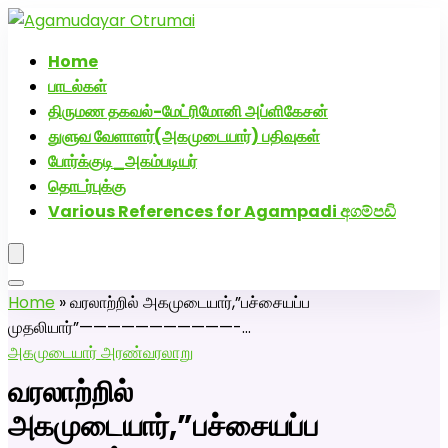
அகமுடையார் திருமண வரன்களுக்கு அகமுடையார்மேட்ரி-பெண்
வீட்டாருக்கு 100% இலவச திருமண சேவை! வாட்ஸப் எண்:
Home
7200507629
பாடல்கள்
திருமண தகவல்-மேட்ரிமோனி அப்ளிகேசன்
துளுவ வேளாளர்(அகமுடையார்) பதிவுகள்
போர்க்குடி_அகம்படியர்
தொடர்புக்கு
Various References for Agampadi අගම්පඩි
Home
»
வரலாற்றில் அகமுடையார்,”பச்சையப்ப
முதலியார்”———————————-…
அகமுடையார் அரண்
வரலாறு
வரலாற்றில்
அகமுடையார்,”பச்சையப்ப