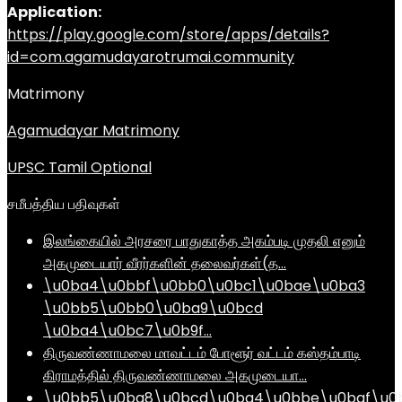
Application:
https://play.google.com/store/apps/details?
id=com.agamudayarotrumai.community
Matrimony
Agamudayar Matrimony
UPSC Tamil Optional
சமீபத்திய பதிவுகள்
இலங்கையில் அரசரை பாதுகாத்த அகம்படி முதலி எனும்
அகமுடையார் வீரர்களின் தலைவர்கள்(த…
\u0ba4\u0bbf\u0bb0\u0bc1\u0bae\u0ba3
\u0bb5\u0bb0\u0ba9\u0bcd
\u0ba4\u0bc7\u0b9f…
திருவண்ணாமலை மாவட்டம் போளூர் வட்டம் கஸ்தம்பாடி
கிராமத்தில் திருவண்ணாமலை அகமுடையா…
\u0bb5\u0ba8\u0bcd\u0ba4\u0bbe\u0baf\u0