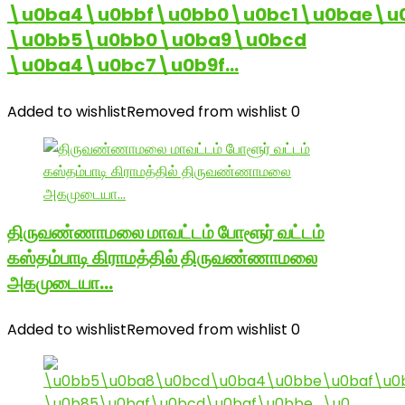
\u0ba4\u0bbf\u0bb0\u0bc1\u0bae\u
\u0bb5\u0bb0\u0ba9\u0bcd
\u0ba4\u0bc7\u0b9f…
Added to wishlist
Removed from wishlist
0
திருவண்ணாமலை மாவட்டம் போளூர் வட்டம்
கஸ்தம்பாடி கிராமத்தில் திருவண்ணாமலை
அகமுடையா…
Added to wishlist
Removed from wishlist
0