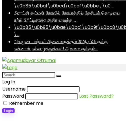
\u0b85\u0baf\u0bcd\u0baf\u0bbe , \u0…
மீனாட்சி அம்மன் கோவில் கோபுரத்தில் தேசியக் கொடியை
ஏற்றி பிரிட்டிசாரை அதிர வைத்த …
\u0b85\u0b95\u0bae\u0bc1\u0b9f\u0bc8\u0b
\…
அகமுடையார்கள் அனைவருக்கும் #ஆடிப்பெருக்கு
நன்னாள் நல்வாழ்த்துக்கள்! அனைவருக்கும்…
Log In
Username
Password
Lost Password?
Remember me
Login