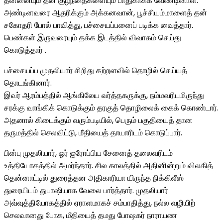
தன்னையும் தன் குழந்தைகளையும் பாதுகாக்க வேண்டினாள்.
அண்டினவரை ஆதரிக்கும் அக்கனவான், பூச்சியம்மாளைத் தன்
சகோதரி போல் பாவித்து, பச்சையப்பனைப் படிக்க வைத்தார்.
பெண்கள் இருவரையும் தக்க இடத்தில் விவாகம் செய்து
கொடுத்தார் .
பச்சையப்ப முதலியார் சிறிது கற்றளவில் தொழில் செய்யத்
தொடங்கினார்.
இவர் ஆரம்பத்தில் ஆங்கிலேய வர்த்தகருக்கு, நம்மவரிடமிருந்து
சரக்கு வாங்கிக் கொடுக்கும் தரகுத் தொழிலைக் கைக் கொண்டார்.
அதனால் கிடைக்கும் வரும்படியில், பெரும் பகுதியைத் தான
தருமத்தில் செலவிட்டு, மீதியைத் தாயாரிடம் கொடுப்பார்.
பின்பு முதலியார், ஓர் ஐரோப்பிய சேனைத் தலைவரிடம்
உத்தியோகத்தில் அமர்ந்தார். சில காலத்தில் அதினின்றும் விலகித்
தென்னாட்டில் துரைத்தன அதிகாரியா யிருந்த நிக்கிலீஸ்
துரையிடம் துபாஷியாக வேலை பார்த்தார். முதலியார்
அவ்வுத்தியோகத்தில் ஏராளமாகச் சம்பாதித்து, நல்ல வழியிற்
செலவானது போக, மீதியைத் தமது போஷகர் நாராயண