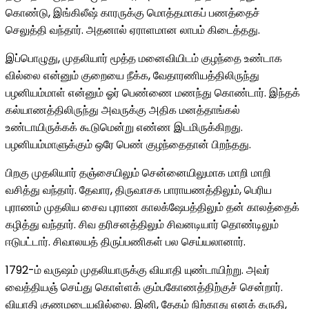
கொண்டு, இங்கிலீஷ் காரருக்கு மொத்தமாகப் பணத்தைச்
செலுத்தி வந்தார். அதனால் ஏராளமான லாபம் கிடைத்தது.
இப்பொழுது, முதலியார் மூத்த மனைவியிடம் குழந்தை உண்டாக
வில்லை என்னும் குறையை நீக்க, வேதாரணியத்திலிருந்து
பழனியம்மாள் என்னும் ஓர் பெண்ணை மணந்து கொண்டார். இந்தக்
கல்யாணத்திலிருந்து அவருக்கு அதிக மனத்தாங்கல்
உண்டாயிருக்கக் கூடுமென்று எண்ண இடமிருக்கிறது.
பழனியம்மாளுக்கும் ஒரே பெண் குழந்தைதான் பிறந்தது.
பிறகு முதலியார் தஞ்சையிலும் சென்னையிலுமாக மாறி மாறி
வசித்து வந்தார். தேவார, திருவாசக பாராயணத்திலும், பெரிய
புராணம் முதலிய சைவ புராண காலக்ஷேபத்திலும் தன் காலத்தைக்
கழித்து வந்தார். சிவ தரிசனத்திலும் சிவனடியார் தொண்டிலும்
ஈடுபட்டார். சிவாலயத் திருப்பணிகள் பல செய்யலானார்.
1792-ம் வருஷம் முதலியாருக்கு வியாதி யுண்டாயிற்று. அவர்
வைத்தியஞ் செய்து கொள்ளக் கும்பகோணத்திற்குச் சென்றார்.
வியாதி குணமடையவில்லை. இனி, தேகம் நிற்காது எனக் கருதி,