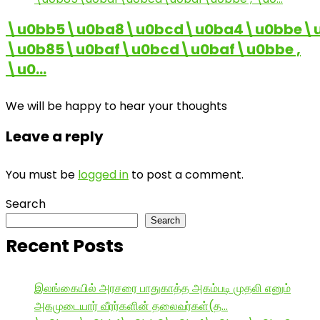
\u0bb5\u0ba8\u0bcd\u0ba4\u0bbe\u
\u0b85\u0baf\u0bcd\u0baf\u0bbe ,
\u0…
We will be happy to hear your thoughts
Leave a reply
You must be
logged in
to post a comment.
Search
Search
Recent Posts
இலங்கையில் அரசரை பாதுகாத்த அகம்படி முதலி எனும்
அகமுடையார் வீரர்களின் தலைவர்கள்(த…