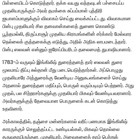
பிள்ளையிடம் கொடுத்தார். தக்க வயது வந்தவுடன் பச்சையப்ப
முதலியாருக்கும் அவர் தமக்கை சுப்பம்மாள் புத்திரி
ஐயாளம்மாளுக்கும் விவாகம் செய்து வைக்கப்பட்டது. விவாகமான
பின்பு முதலியார் சில தனவான்களைத் துணை கொண்டு
பூந்தமல்லி, திருப்பாசூர் முதலிய கிராமங்களின் சர்க்கார் மேல்வார
நெல்லைக் குத்தகைக்கு எடுத்து, அதில் அதிக லாபமடைந்தார்.
பின்பு ஸலவன் என்னும் ஐரோப்பியரிடம் தலைமைத் துபாஷியானார்.
1783-ம் வருஷம் இங்கிலீஷ் துரைத்தனத் தார் ஸலவன் துரை
மூலமாய் திப்பு சுல்தான் மீது படையெடுத்தார்கள். அப்பொழுது
முதலியாரே அத்துரைக்கு வேண்டிய அனுகூலங்களைச் செய்து
அதனால் துரைத்தன மதிப்பும், பொருள் வரும்படியும் பெற்றனர். அது
முதல், பல சிற்றரசர்களுக்கு முதலியார் மிகவும் வேண்டியவரானார்.
அவர்களுக்குத் தேவையான பொருளைக் கடன் கொடுத்து
உதவினார்.
அக்காலத்தில், தஞ்சை மன்னர்களால் வரிப் பணமாக இங்கிலீஷ்
காரருக்குச் செலுத்தப்பட்ட உண்டியல்கள், மிகவும் தொல்லை
தருவதாயிருந்தன. முதலியார், அவைகளைத் தாம் பெற்றுக்