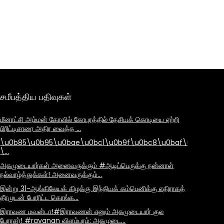
சமீபத்திய பதிவுகள்
மீனாட்சி அம்மன் கோவில் கோபுரத்தில் தேசியக் கொடியை ஏற்றி
பிரிட்டிசாரை அதிர வைத்த …
\u0b85\u0b95\u0bae\u0bc1\u0b9f\u0bc8\u0baf\u0bbe\u
\…
அகமுடையார்கள் அனைவருக்கும் #ஆடிப்பெருக்கு நன்னாள்
நல்வாழ்த்துக்கள்! அனைவருக்கும்…
இன்று 31-ஆங்கிலேயக் கிழக்கு இந்தியக் கம்பெனிக்கு எதிராகத்
தீரமுடன் போரிட்ட கொங்க…
இராவண மவன்டா!#இராவணன் எனும் அகமுடையார் குல
பேரரசர்! #ravanan விளம்பரம்: அகமுடை…