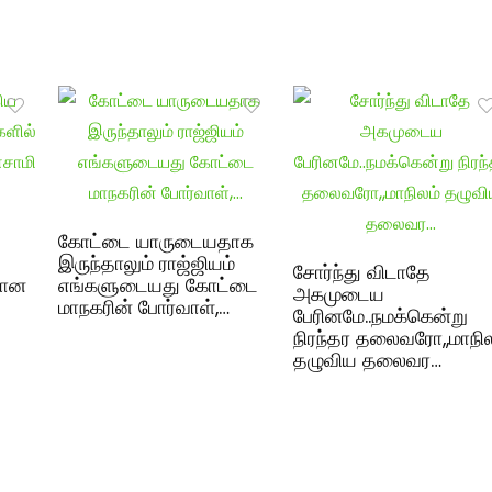
கோட்டை யாருடையதாக
இருந்தாலும் ராஜ்ஜியம்
சோர்ந்து விடாதே
றான
எங்களுடையது கோட்டை
அகமுடைய
மாநகரின் போர்வாள்,…
பேரினமே..நமக்கென்று
நிரந்தர தலைவரோ,,மாநில
தழுவிய தலைவர…