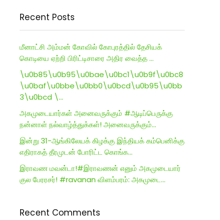
Recent Posts
மீனாட்சி அம்மன் கோவில் கோபுரத்தில் தேசியக்
கொடியை ஏற்றி பிரிட்டிசாரை அதிர வைத்த …
\u0b85\u0b95\u0bae\u0bc1\u0b9f\u0bc8
\u0baf\u0bbe\u0bb0\u0bcd\u0b95\u0bb
3\u0bcd \…
அகமுடையார்கள் அனைவருக்கும் #ஆடிப்பெருக்கு
நன்னாள் நல்வாழ்த்துக்கள்! அனைவருக்கும்…
இன்று 31-ஆங்கிலேயக் கிழக்கு இந்தியக் கம்பெனிக்கு
எதிராகத் தீரமுடன் போரிட்ட கொங்க…
இராவண மவன்டா!#இராவணன் எனும் அகமுடையார்
குல பேரரசர்! #ravanan விளம்பரம்: அகமுடை…
Recent Comments