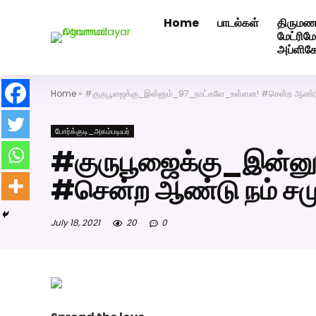
Home
பாடல்கள்
திருமண
அகமுடையார் திருமண வரன்களுக்கு அகமுடையார்மேட்ரி-ப
மேட்ரி
அப்ளிக
Home
»
#குருபூஜைக்கு_இன்னும்_97_நாட்களே_உள்ளன! #சென்ற ஆண்டு 
போர்க்குடி_அகம்படியர்
#குருபூஜைக்கு_இன்ன
#சென்ற ஆண்டு நம் சம
July 18, 2021
20
0