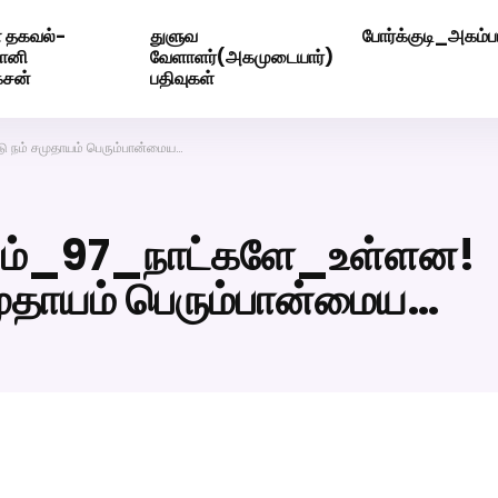
 தகவல்-
துளுவ
போர்க்குடி_அகம்பட
ெண் வீட்டாருக்கு 100% இலவச திருமண சேவை! வாட்ஸப் எண்: 720
மோனி
வேளாளர்(அகமுடையார்)
ேசன்
பதிவுகள்
நம் சமுதாயம் பெரும்பான்மைய…
ும்_97_நாட்களே_உள்ளன!
ுதாயம் பெரும்பான்மைய…