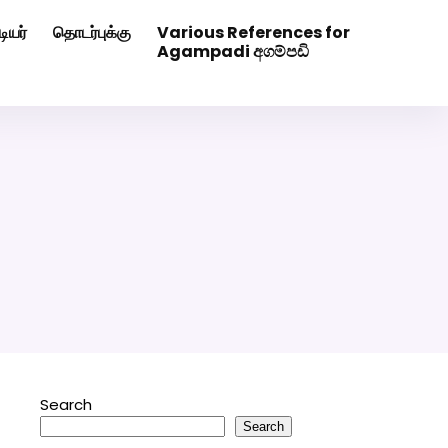
ியர்
தொடர்புக்கு
Various References for
0507629
Click Here to Download Matrimony App
Agampadi අගම්පඩි
Search
Search