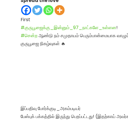
Spread the love
First
#குருபூஜைக்கு_இன்னும்_97_நாட்களே_உள்ளன
!
#சென்ற
ஆண்டு நம் சமுதாயம் பெரும்பான்மையாக வாழும் த
குருபூஜை நிகழ்வுகள் 🔥
இப்பதிவு போர்க்குடி_அகம்படியர்
பேஸ்புக் பக்கத்தில் இருந்து பெறப்பட்டது! (இதற்காய் அவர்