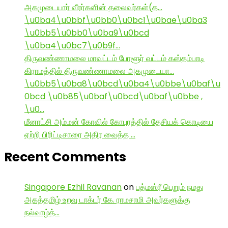
அகமுடையார் வீரர்களின் தலைவர்கள்(த…
\u0ba4\u0bbf\u0bb0\u0bc1\u0bae\u0ba3
\u0bb5\u0bb0\u0ba9\u0bcd
\u0ba4\u0bc7\u0b9f…
திருவண்ணாமலை மாவட்டம் போளூர் வட்டம் கஸ்தம்பாடி
கிராமத்தில் திருவண்ணாமலை அகமுடையா…
\u0bb5\u0ba8\u0bcd\u0ba4\u0bbe\u0baf\u
0bcd \u0b85\u0baf\u0bcd\u0baf\u0bbe ,
\u0…
மீனாட்சி அம்மன் கோவில் கோபுரத்தில் தேசியக் கொடியை
ஏற்றி பிரிட்டிசாரை அதிர வைத்த …
Recent Comments
Singapore Ezhil Ravanan
on
பத்மஸ்ரீ பெறும் நமது
அகத்தமிழ் உறவு டாக்டர் கே. ராமசாமி அவர்களுக்கு
நல்வாழ்த்…