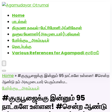
அகமுடையார் திருமண வரன்களுக்கு அகமுடையார்மேட்ரி-
பெண் வீட்டாருக்கு 100% இலவச திருமண சேவை! வாட்ஸப்
Home
எண்: 7200507629
பாடல்கள்
திருமண தகவல்-மேட்ரிமோனி அப்ளிகேசன்
துளுவ வேளாளர்(அகமுடையார்) பதிவுகள்
போர்க்குடி_அகம்படியர்
தொடர்புக்கு
Various References for Agampadi අගම්පඩි
Home
»
#குருபூஜைக்கு இன்னும் 95 நாட்களே உள்ளன! #சென்ற
ஆண்டு நம் அகமுடையார் பெரும்பான்ம…
போர்க்குடி_அகம்படியர்
#குருபூஜைக்கு இன்னும் 95
நாட்களே உள்ளன! #சென்ற ஆண்டு