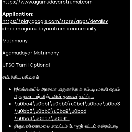
https://www.agamudayarotrumai.com
Application:
https://play.google.com/store/apps/details?
id=com.agamudayarotrumai.community
Matrimony
Agamudayar Matrimony
UPSC Tamil Optional
சமீபத்திய பதிவுகள்
இலங்கையில் அரசரை பாதுகாத்த அகம்படி முதலி எனும்
அகமுடையார் வீரர்களின் தலைவர்கள்(த…
\u0ba4\u0bbf\u0bb0\u0bc1\u0bae\u0ba3
\u0bb5\u0bb0\u0ba9\u0bcd
\u0ba4\u0bc7\u0b9f…
திருவண்ணாமலை மாவட்டம் போளூர் வட்டம் கஸ்தம்பாடி