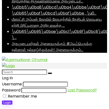
கிராமத்தில் திருவண்ணாமலை அகமுடையா…
\u0bb5\u0ba8\u0bcd\u0ba4\u0bbe\u0baf\u0
\u0b85\u0baf\u0bcd\u0baf\u0bbe , \u0…
மீனாட்சி அம்மன் கோவில் கோபுரத்தில் தேசியக் கொடியை
ஏற்றி பிரிட்டிசாரை அதிர வைத்த …
\u0b85\u0b95\u0bae\u0bc1\u0b9f\u0bc8\u0b
\…
அகமுடையார்கள் அனைவருக்கும் #ஆடிப்பெருக்கு
நன்னாள் நல்வாழ்த்துக்கள்! அனைவருக்கும்…
Log In
Username
Password
Lost Password?
Remember me
Login