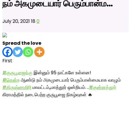
நம் அகமுடையார் பெரும்பான்ம…
July 20, 2021
18
0
Spread the love
First
#குருபூஜைக்கு
இன்னும் 95 நாட்களே உள்ளன!
#சென்ற
ஆண்டு நம் அகமுடையார் பெரும்பான்மையாக வாழும்
#கிருஷ்ணகிரி
மாவட்டம்,,மாத்தூர் ஒன்றியம். ..
#குன்னத்தூர்
கிராமத்தில் நடைபெற்ற குருபூஜை நிகழ்வுகள் 🔥