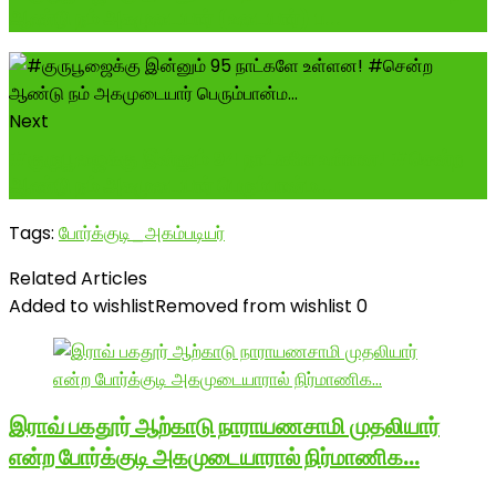
ஆண்டு நம் அகமுடையார் (உடையார்) ப...
Next
#குருபூஜைக்கு இன்னும் 94 நாட்களே உள்ளன! #சென்ற
ஆண்டு நம் அகமுடையார் பெரும்பான்ம...
Tags:
போர்க்குடி_அகம்படியர்
Related Articles
Added to wishlist
Removed from wishlist
0
இராவ் பகதூர் ஆற்காடு நாராயணசாமி முதலியார்
என்ற போர்க்குடி அகமுடையாரால் நிர்மாணிக…