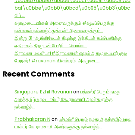
\u0b85\u0b95\u0bae\u0bc1\u0b9f\u0bc8\u0
baf\u0bbe\u0bb0\u0bcd\u0b95\u0bb3\u0bc
d \…
அகமுடையார்கள் அனைவருக்கும் #ஆடிப்பெருக்கு
நன்னாள் நல்வாழ்த்துக்கள்! அனைவருக்கும்…
இன்று 31-ஆங்கிலேயக் கிழக்கு இந்தியக் கம்பெனிக்கு
எதிராகத் தீரமுடன் போரிட்ட கொங்க…
இராவண மவன்டா!#இராவணன் எனும் அகமுடையார் குல
பேரரசர்! #ravanan விளம்பரம்: அகமுடை…
Recent Comments
Singapore Ezhil Ravanan
on
பத்மஸ்ரீ பெறும் நமது
அகத்தமிழ் உறவு டாக்டர் கே. ராமசாமி அவர்களுக்கு
நல்வாழ்த்…
Prabhakaran N
on
பத்மஸ்ரீ பெறும் நமது அகத்தமிழ் உறவு
டாக்டர் கே. ராமசாமி அவர்களுக்கு நல்வாழ்த்…