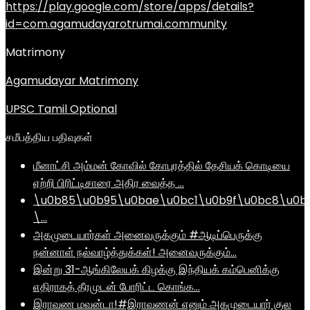
https://play.google.com/store/apps/details?
id=com.agamudayarotrumai.community
Matrimony
Agamudayar Matrimony
UPSC Tamil Optional
சமீபத்திய பதிவுகள்
மீனாட்சி அம்மன் கோவில் கோபுரத்தில் தேசியக் கொடியை
ஏற்றி பிரிட்டிசாரை அதிர வைத்த …
\u0b85\u0b95\u0bae\u0bc1\u0b9f\u0bc8\u0b
\…
அகமுடையார்கள் அனைவருக்கும் #ஆடிப்பெருக்கு
நன்னாள் நல்வாழ்த்துக்கள்! அனைவருக்கும்…
இன்று 31-ஆங்கிலேயக் கிழக்கு இந்தியக் கம்பெனிக்கு
எதிராகத் தீரமுடன் போரிட்ட கொங்க…
இராவண மவன்டா!#இராவணன் எனும் அகமுடையார் குல