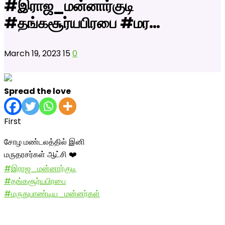
#இராஜ_மன்னார்குடி
#தங்கசூர்யபிரபை #மர…
March 19, 2023
15
0
Spread the love
First
சோழ மண்டலத்தில் இனி
மருதரசர்கள் ஆட்சி ❤️
#இராஜ_மன்னார்குடி
#தங்கசூர்யபிரபை
#மருதுபாண்டிய_மன்னர்கள்