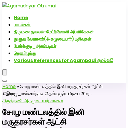
அகமுடையார் திருமண வரன்களுக்கு அகமுடையார்மேட்ரி-
பெண் வீட்டாருக்கு 100% இலவச திருமண சேவை! வாட்ஸப்
Home
எண்: 7200507629
பாடல்கள்
திருமண தகவல்-மேட்ரிமோனி அப்ளிகேசன்
துளுவ வேளாளர்(அகமுடையார்) பதிவுகள்
போர்க்குடி_அகம்படியர்
தொடர்புக்கு
Various References for Agampadi අගම්පඩි
Home
»
சோழ மண்டலத்தில் இனி மருதரசர்கள் ஆட்சி
#இராஜ_மன்னார்குடி #தங்கசூர்யபிரபை #மர…
திருத்தணி அகமுடையார் சங்கம்
சோழ மண்டலத்தில் இனி
மருதரசர்கள் ஆட்சி