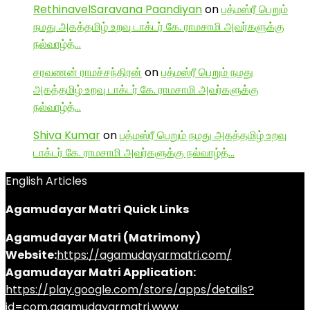
RethinavelSaravana Paandiyan
on
பத்மஸ்ரீ பெறும்
நமது அகத்தமிழ் உறவு டாக்டர் கே. ராமசாமி அவர்களுக்கு
நல்வாழ்த்…
சரவணன் ராமச்சந்திரன்
on
பத்மஸ்ரீ பெறும் நமது
அகத்தமிழ் உறவு டாக்டர் கே. ராமசாமி அவர்களுக்கு
நல்வாழ்த்…
Shiva Kumar
on
பத்மஸ்ரீ பெறும் நமது அகத்தமிழ் உறவு
டாக்டர் கே. ராமசாமி அவர்களுக்கு நல்வாழ்த்…
English Articles
Agamudayar Matri Quick Links
Agamudayar Matri (Matrimony)
Website:
https://agamudayarmatri.com/
Agamudayar Matri Application:
https://play.google.com/store/apps/details?
id=com.agamudayarmatri.www