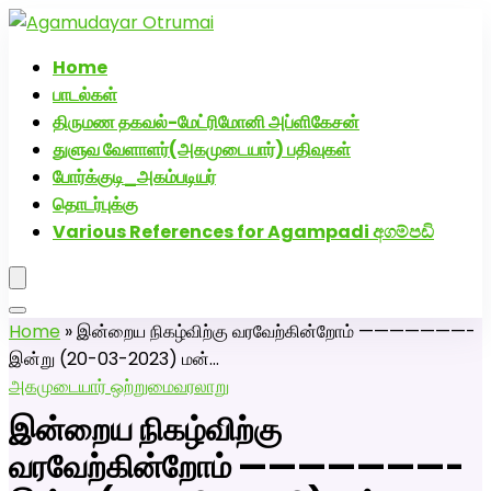
அகமுடையார் திருமண வரன்களுக்கு அகமுடையார்மேட்ரி-பெண்
திருமண சேவை! வாட்ஸப் எண்: 72005
Home
பாடல்கள்
திருமண தகவல்-மேட்ரிமோனி அப்ளிகேசன்
துளுவ வேளாளர்(அகமுடையார்) பதிவுகள்
போர்க்குடி_அகம்படியர்
தொடர்புக்கு
Various References for Agampadi අගම්පඩි
Home
»
இன்றைய நிகழ்விற்கு வரவேற்கின்றோம் ———————-
இன்று (20-03-2023) மன்…
அகமுடையார் ஒற்றுமை
வரலாறு
இன்றைய நிகழ்விற்கு
வரவேற்கின்றோம் ———————-