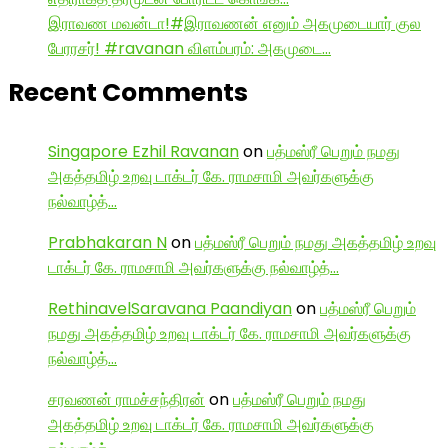
இராவண மவன்டா!#இராவணன் எனும் அகமுடையார் குல
பேரரசர்! #ravanan விளம்பரம்: அகமுடை…
Recent Comments
Singapore Ezhil Ravanan
on
பத்மஸ்ரீ பெறும் நமது
அகத்தமிழ் உறவு டாக்டர் கே. ராமசாமி அவர்களுக்கு
நல்வாழ்த்…
Prabhakaran N
on
பத்மஸ்ரீ பெறும் நமது அகத்தமிழ் உறவு
டாக்டர் கே. ராமசாமி அவர்களுக்கு நல்வாழ்த்…
RethinavelSaravana Paandiyan
on
பத்மஸ்ரீ பெறும்
நமது அகத்தமிழ் உறவு டாக்டர் கே. ராமசாமி அவர்களுக்கு
நல்வாழ்த்…
சரவணன் ராமச்சந்திரன்
on
பத்மஸ்ரீ பெறும் நமது
அகத்தமிழ் உறவு டாக்டர் கே. ராமசாமி அவர்களுக்கு