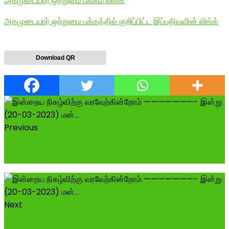
அகமுடையார் ஒற்றுமை பக்கம் லிங்க்
அகமுடையார் ஒற்றுமை பக்கத்தில் குறிப்பிட்ட இப்பதிவுவின் லிங்க்
Download QR
Previous
சோழ மண்டலத்தில் இனி மருதரசர்கள் ஆட்சி
#இராஜ_மன்னார்குடி #தங்கசூர்யபிரபை #மர...
Next
மருதுபாண்டியர் சிலை திறப்பு நிகழ்வு புகைப்படங்கள் -----