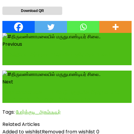
Download QR
Previous
#ஆந்திரா_அகமுடையார்களின் ஒரே அடையாளம்...
#சித்தூரின்_சிங்கம் புல்லட் சுரேஷ் அவ...
Next
திருவண்ணாமலை, #படவேடு பகுதியில் அகமுடையார்
மிகவும் கம்மி... ஆனாலும் அங்குள்ள நமத...
Tags:
போர்க்குடி_அகம்படியர்
Related Articles
Added to wishlist
Removed from wishlist
0