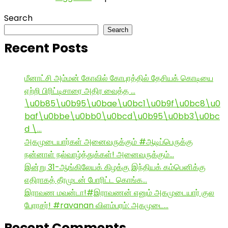
Search
Search
Recent Posts
மீனாட்சி அம்மன் கோவில் கோபுரத்தில் தேசியக் கொடியை
ஏற்றி பிரிட்டிசாரை அதிர வைத்த …
\u0b85\u0b95\u0bae\u0bc1\u0b9f\u0bc8\u0
baf\u0bbe\u0bb0\u0bcd\u0b95\u0bb3\u0bc
d \…
அகமுடையார்கள் அனைவருக்கும் #ஆடிப்பெருக்கு
நன்னாள் நல்வாழ்த்துக்கள்! அனைவருக்கும்…
இன்று 31-ஆங்கிலேயக் கிழக்கு இந்தியக் கம்பெனிக்கு
எதிராகத் தீரமுடன் போரிட்ட கொங்க…
இராவண மவன்டா!#இராவணன் எனும் அகமுடையார் குல
பேரரசர்! #ravanan விளம்பரம்: அகமுடை…
Recent Comments