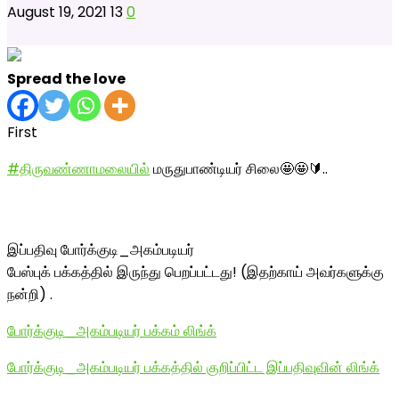
August 19, 2021
13
0
Spread the love
First
#திருவண்ணாமலையில்
மருதுபாண்டியர் சிலை🤩🤩🔰..
இப்பதிவு போர்க்குடி_அகம்படியர்
பேஸ்புக் பக்கத்தில் இருந்து பெறப்பட்டது! (இதற்காய் அவர்களுக்கு
நன்றி) .
போர்க்குடி_அகம்படியர் பக்கம் லிங்க்
போர்க்குடி_அகம்படியர் பக்கத்தில் குறிப்பிட்ட இப்பதிவுவின் லிங்க்