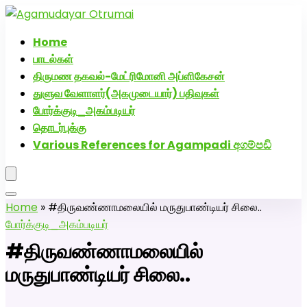
அகமுடையார் திருமண வரன்களுக்கு அகமுடையார்மேட்ரி-
பெண் வீட்டாருக்கு 100% இலவச திருமண சேவை! வாட்ஸப்
Home
எண்: 7200507629
பாடல்கள்
திருமண தகவல்-மேட்ரிமோனி அப்ளிகேசன்
துளுவ வேளாளர்(அகமுடையார்) பதிவுகள்
போர்க்குடி_அகம்படியர்
தொடர்புக்கு
Various References for Agampadi අගම්පඩි
Home
»
#திருவண்ணாமலையில் மருதுபாண்டியர் சிலை..
போர்க்குடி_அகம்படியர்
#திருவண்ணாமலையில்
மருதுபாண்டியர் சிலை..