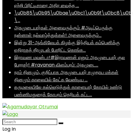
ஏற்றி பிரிட்டிசாரை அதிர வைத்த …
\u0b85\u0b95\u0bae\u0bc1\u0b9f\u0bc8\u0b
\…
அகமுடையார்கள் அனைவருக்கும் #ஆடிப்பெருக்கு
நன்னாள் நல்வாழ்த்துக்கள்! அனைவருக்கும்…
இன்று 31-ஆங்கிலேயக் கிழக்கு இந்தியக் கம்பெனிக்கு
எதிராகத் தீரமுடன் போரிட்ட கொங்க…
இராவண மவன்டா!#இராவணன் எனும் அகமுடையார் குல
பேரரசர்! #ravanan விளம்பரம்: அகமுடை…
நாம் தினமும், குறிப்பாக அகமுடையார் சமுதாய மக்கள்
தினமும் காலையில் கேட்க வேண்டிய …
கருமலையிலே கல்லெடுத்துக் காளையார் கோயில் உண்டு
பண்ணிமதுரைக் கோபுரம் தெரியக் கட்ட…
Log In